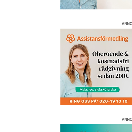
ANN
ANN