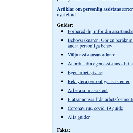
Artiklar om personlig assistans
sorter
nyckelord
.
Guider:
Förbered dig inför din assistans
Behovsräknaren. Gör en beräknin
andra personliga behov
Välja assistansanordnare
Anordna din egen assistans - bli 
Egen arbetsgivare
Rekrytera personliga assistenter
Arbeta som assistent
Platsannonser från arbetsförmedl
Coronavirus, covid-19 guide
Alla guider
Fakta: