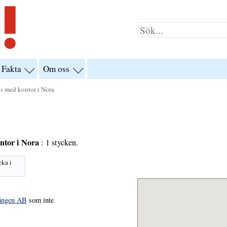
Fakta
Om oss
visa
visa
yn
menyn
menyn
för
för
ns med kontor i Nora
klar”
“Fakta”
“Om
oss”
ntor i Nora
: 1 stycken.
cka i
sängen AB
som inte