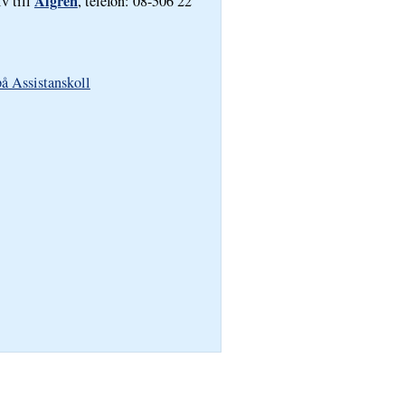
Algren
iv till
, telefon: 08-506 22
å Assistanskoll