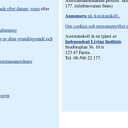
Assistansanordnarnas profiler: skr
177. (telefonsvarare finns)
ade efter datum
,
tema
eller
Annonsera
på Assistanskoll..
Om cookies och personuppgifter p
bedömning
Assistanskoll är en tjänst av
g av dina grundläggande och
Independent Living Institute
Storforsplan 36, 10 tr
123 47 Farsta
Tel. 08-506 22 177.
assistansanordnare
ingen