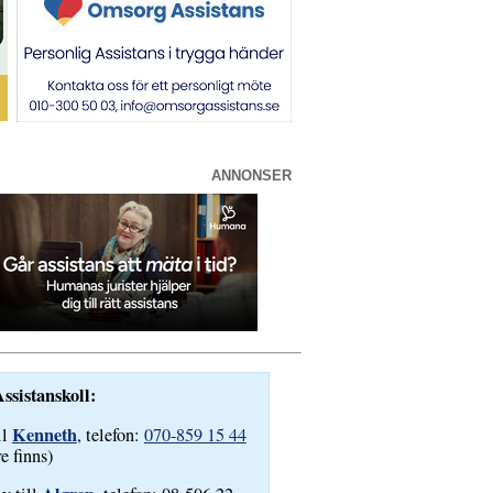
ANNONSER
ssistanskoll:
Kenneth
ll
, telefon:
070-859 15 44
re finns)