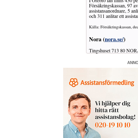
I Örebro län finns 430 pe
Försäkringskassan, 97 a
assistansanordnare, 5 anl
och 311 anlitar ett assist
Källa: Försäkringskassan, de
Nora (
nora.se/
)
Tingshuset 713 80 NO
ANN