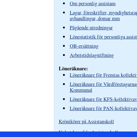
Om personlig assistans
Lagar, föreskrifter, myndighetsra
avhandlingar, domar mm
Pågående utredningar
Lönestatistik för personliga assis
OB-ersättning
Arbetstidslagstiftning
Löneräknare:
Löneräknare för Fremias kollek
Löneräknare för Vårdföretagarnas
Kommunal
Löneräknare för KFS-kollektivav
Löneräknare för PAN-kollektivav
Krönikörer på Assistanskoll
Nyhetsbrev från Assistanskoll