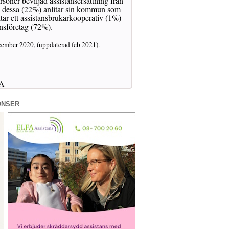
rsoner beviljad assistansersättning från
v dessa (22%) anlitar sin kommun som
itar ett assistansbrukarkooperativ (1%)
ansföretag (72%).
cember 2020, (uppdaterad feb 2021).
RA
ONSER