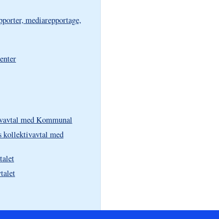
pporter, mediarepportage,
tenter
tivavtal med Kommunal
 kollektivavtal med
talet
talet