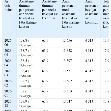
År
Assistans­
Assistans­
Antal
Antal
Total
och
timmar
timmar
personer
personer
antal
månad
per person
per vecka
med
beviljat
perso
och vecka
beviljat av
assistans
assistans
med
beviljat av
kommun
beviljat av
av
assis
Försäkrings­
Försäkrings­
kommun
(FK 
kassan
kassan
kom
2026-
138,8
63,9
13 656
4 313
17 9
(
06
19,8/dygn )
2026-
138,7
63,9
13 628
4 313
17 9
(
05
19,8/dygn )
2026-
138,5
63,9
13 597
4 313
17 9
(
04
19,8/dygn )
2026-
138,4
63,9
13 571
4 313
17 8
(
03
19,8/dygn )
2026-
138,2
63,9
13 562
4 313
17 8
(
02
19,7/dygn )
2026-
138
63,9
13 553
4 313
17 8
(
01
19,7/dygn )
2025-
137,9
63,9
13 547
4 313
17 8
(
12
19,7/dygn )