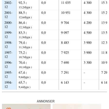
2002-
92,3
0,0
11 035
4 300
15 3
(
12
13,2/dygn )
2001-
88,5
0,0
10 951
4 300
15 2
(
12
12,6/dygn )
2000-
86,4
0,0
9 704
4 200
13 9
(
12
12,3/dygn )
1999-
83,3
0,0
9 097
4 500
13 5
(
12
11,9/dygn )
1998-
79,4
0,0
8 483
3 900
12 3
(
12
11,3/dygn )
1997-
75,2
0,0
7 925
3 900
11 8
(
12
10,7/dygn )
1996-
70,4
0,0
7 690
3 300
10 9
(
12
10,1/dygn )
1995-
67,4
0,0
7 291
-
7 291
(
12
9,6/dygn )
1994-
65,7
0,0
6 143
-
6 143
(
12
9,4/dygn )
ANNONSER