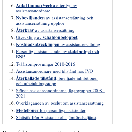
Antal timmar/vecka
efter typ av
assistansanordnare
Nybeviljanden
av assistansersättning och
assistansersättning upphör
Återkrav
av assistansersättning
schablonbeloppet
Utveckling av
Kostnadsutvecklingen
av assistansersättning
statsbudget och
Personlig assistans andel av
BNP
Tvåårsomprövningar 2010-2016
Assistansanordnare med tillstånd hos IVO
Återkallade tillstånd
, beviljade inhibitioner
och utbetalningsstopp
Största assistansanordnarna, ägargrupper 2008 -
2021
Överklaganden av beslut om assistansersättning
Medellöner
för personliga assistenter
Statistik från Assistanskolls jämförelsetjänst