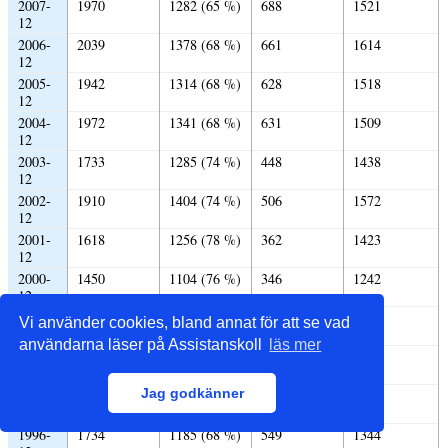
2007-
1970
1282 (65 %)
688
1521
12
2006-
2039
1378 (68 %)
661
1614
12
2005-
1942
1314 (68 %)
628
1518
12
2004-
1972
1341 (68 %)
631
1509
12
2003-
1733
1285 (74 %)
448
1438
12
2002-
1910
1404 (74 %)
506
1572
12
2001-
1618
1256 (78 %)
362
1423
12
2000-
1450
1104 (76 %)
346
1242
12
1999-
1457
1121 (77 %)
336
1243
Vi använder cookies, bland annat för att se vad
12
användarna läser på Assistanskoll
läs mer
1998-
1326
1040 (78 %)
286
1169
12
Jag godkänner
1997-
1405
1105 (79 %)
300
1210
12
1996-
1734
1185 (68 %)
549
1344