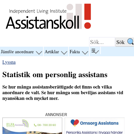
Hoppa till innehåll
☰
Jämför anordnare
Artiklar
Fakta
visa
visa
visa
visa
menyn
menyn
menyn
menyn
Lyssna
för
för
för
för
“☰”
“Jämför
“Artiklar”
“Fakta”
Statistik om personlig assistans
anordnare”
Se hur många assistansberättigade det finns och vilka
anordnare de valt. Se hur många som beviljas assistans vid
nyansökan och mycket mer.
ANNONSER