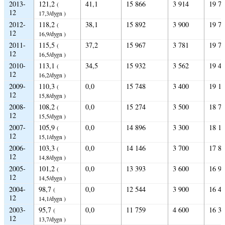
2013-
121,2
41,1
15 866
3 914
19 7
(
12
17,3/dygn )
2012-
118,2
38,1
15 892
3 900
19 7
(
12
16,9/dygn )
2011-
115,5
37,2
15 967
3 781
19 7
(
12
16,5/dygn )
2010-
113,1
34,5
15 932
3 562
19 4
(
12
16,2/dygn )
2009-
110,3
0,0
15 748
3 400
19 1
(
12
15,8/dygn )
2008-
108,2
0,0
15 274
3 500
18 7
(
12
15,5/dygn )
2007-
105,9
0,0
14 896
3 300
18 1
(
12
15,1/dygn )
2006-
103,3
0,0
14 146
3 700
17 8
(
12
14,8/dygn )
2005-
101,2
0,0
13 393
3 600
16 9
(
12
14,5/dygn )
2004-
98,7
0,0
12 544
3 900
16 4
(
12
14,1/dygn )
2003-
95,7
0,0
11 759
4 600
16 3
(
12
13,7/dygn )