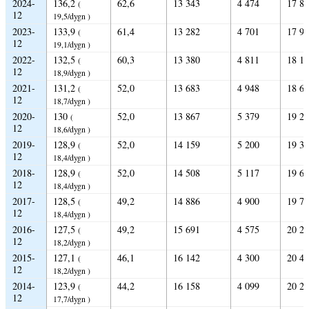
2024-
136,2
62,6
13 343
4 474
17 8
(
12
19,5/dygn )
2023-
133,9
61,4
13 282
4 701
17 9
(
12
19,1/dygn )
2022-
132,5
60,3
13 380
4 811
18 1
(
12
18,9/dygn )
2021-
131,2
52,0
13 683
4 948
18 6
(
12
18,7/dygn )
2020-
130
52,0
13 867
5 379
19 2
(
12
18,6/dygn )
2019-
128,9
52,0
14 159
5 200
19 3
(
12
18,4/dygn )
2018-
128,9
52,0
14 508
5 117
19 6
(
12
18,4/dygn )
2017-
128,5
49,2
14 886
4 900
19 7
(
12
18,4/dygn )
2016-
127,5
49,2
15 691
4 575
20 2
(
12
18,2/dygn )
2015-
127,1
46,1
16 142
4 300
20 4
(
12
18,2/dygn )
2014-
123,9
44,2
16 158
4 099
20 2
(
12
17,7/dygn )