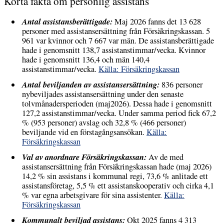
Korta fakta om personlig assistans
Antal assistansberättigade:
Maj 2026 fanns det 13 628
personer med assistansersättning från Försäkringskassan. 5
961 var kvinnor och 7 667 var män. De assistansberättigade
hade i genomsnitt 138,7 assistanstimmar/vecka. Kvinnor
hade i genomsnitt 136,4 och män 140,4
assistanstimmar/vecka.
Källa: Försäkringskassan
Antal beviljanden av assistansersättning:
836 personer
nybeviljades assistansersättning under den senaste
tolvmånadersperioden (maj2026). Dessa hade i genomsnitt
127,2 assistanstimmar/vecka. Under samma period fick 67,2
% (953 personer) avslag och 32,8 % (466 personer)
beviljande vid en förstagångsansökan.
Källa:
Försäkringskassan
Val av anordnare Försäkringskassan:
Av de med
assistansersättning från Försäkringskassan hade (maj 2026)
14,2 % sin assistans i kommunal regi, 73,6 % anlitade ett
assistansföretag, 5,5 % ett assistanskooperativ och cirka 4,1
% var egna arbetsgivare för sina assistenter.
Källa:
Försäkringskassan
Kommunalt beviljad assistans:
Okt 2025 fanns 4 313