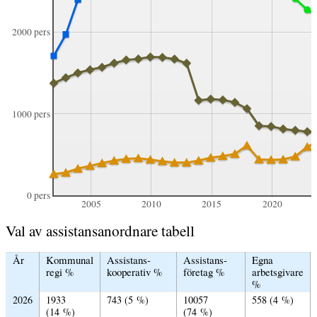
2000 pers
1000 pers
0 pers
2005
2010
2015
2020
Val av assistansanordnare tabell
År
Kommunal
Assistans­
Assistans­
Egna
regi %
kooperativ %
företag %
arbetsgivare
%
2026
1933
743 (5 %)
10057
558 (4 %)
(14 %)
(74 %)