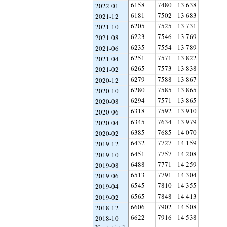
6158
7480
13 638
2022-01
6181
7502
13 683
2021-12
6205
7525
13 731
2021-10
6223
7546
13 769
2021-08
6235
7554
13 789
2021-06
6251
7571
13 822
2021-04
6265
7573
13 838
2021-02
6279
7588
13 867
2020-12
6280
7585
13 865
2020-10
6294
7571
13 865
2020-08
6318
7592
13 910
2020-06
6345
7634
13 979
2020-04
6385
7685
14 070
2020-02
6432
7727
14 159
2019-12
6451
7757
14 208
2019-10
6488
7771
14 259
2019-08
6513
7791
14 304
2019-06
6545
7810
14 355
2019-04
6565
7848
14 413
2019-02
6606
7902
14 508
2018-12
6622
7916
14 538
2018-10