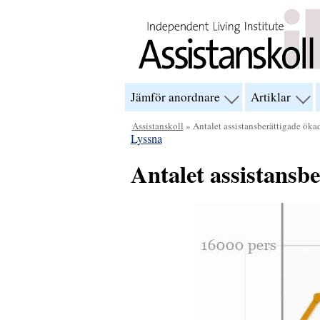
Hoppa till innehåll
Jämför anordnare
Artiklar
visa
visa
menyn
men
för
för
Assistanskoll
» Antalet assistansberättigade ökad
“Jämför
“Arti
Lyssna
anordnare”
Antalet assistansb