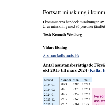
Fortsatt minskning i kom
I kommunerna har dock minskningen av as
är en minskning med 95 personer jämfört
Text: Kenneth Westberg
Vidare läsning
Assistanskolls statistisk
Antal assistansberättigade Förs
okt 2015 till mars 2024
(Källa: 
Månad
Kvinnor
Män
Totalt
5899
7283
13282
2024-03
5881
7370
13251
2024-02
5895
7357
13252
2024-01
5905
7348
13253
2023-12
5907
7364
13 271
2023-11