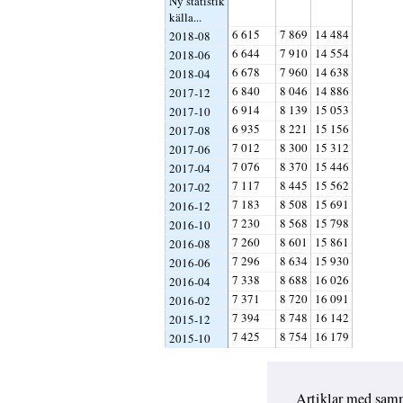
Ny statistik
källa...
6 615
7 869
14 484
2018-08
6 644
7 910
14 554
2018-06
6 678
7 960
14 638
2018-04
6 840
8 046
14 886
2017-12
6 914
8 139
15 053
2017-10
6 935
8 221
15 156
2017-08
7 012
8 300
15 312
2017-06
7 076
8 370
15 446
2017-04
7 117
8 445
15 562
2017-02
7 183
8 508
15 691
2016-12
7 230
8 568
15 798
2016-10
7 260
8 601
15 861
2016-08
7 296
8 634
15 930
2016-06
7 338
8 688
16 026
2016-04
7 371
8 720
16 091
2016-02
7 394
8 748
16 142
2015-12
7 425
8 754
16 179
2015-10
Artiklar med sam