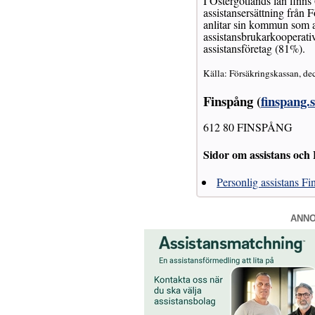
I Östergötlands län finns
assistansersättning från
anlitar sin kommun som as
assistansbrukarkooperativ
assistansföretag (81%).
Källa: Försäkringskassan, de
Finspång (
finspang.s
612 80 FINSPÅNG
Sidor om assistans oc
Personlig assistans F
ANN