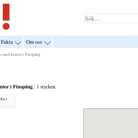
Fakta
Om oss
visa
visa
yn
menyn
menyn
för
för
ns med kontor i Finspång
klar”
“Fakta”
“Om
oss”
ntor i Finspång
: 1 stycken.
cka i