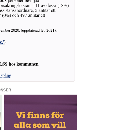
 608 personer beviljad
 Försäkringskassan, 111 av dessa (18%)
sistansanordnare, 5 anlitar ett
 (0%) och 497 anlitar ett
cember 2020, (uppdaterad feb 2021).
e/
)
h LSS hos kommunen
inspång
ONSER