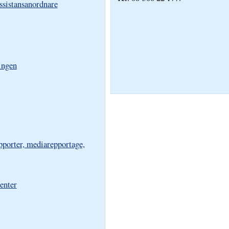
assistansanordnare
ingen
pporter, mediarepportage,
tenter