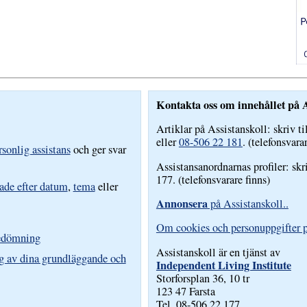
Kontakta oss om innehållet på A
Artiklar på Assistanskoll: skriv ti
eller
08-506 22 181
. (telefonsvara
sonlig assistans
och ger svar
Assistansanordnarnas profiler: skr
177. (telefonsvarare finns)
ade efter datum
,
tema
eller
Annonsera
på Assistanskoll..
Om cookies och personuppgifter p
bedömning
Assistanskoll är en tjänst av
g av dina grundläggande och
Independent Living Institute
Storforsplan 36, 10 tr
123 47 Farsta
Tel. 08-506 22 177.