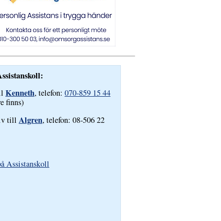
ssistanskoll:
Kenneth
ll
, telefon:
070-859 15 44
re finns)
Algren
iv till
, telefon: 08-506 22
å Assistanskoll