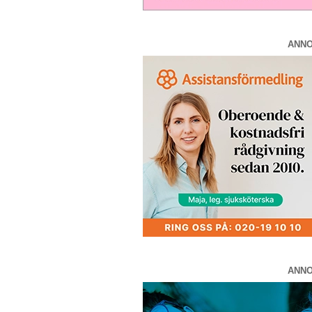
ANN
ANN