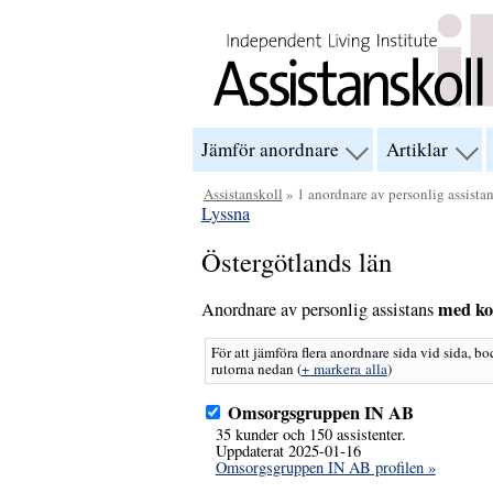
Hoppa till innehåll
Jämför anordnare
Artiklar
visa
visa
menyn
men
för
för
Assistanskoll
» 1 anordnare av personlig assista
“Jämför
“Arti
Lyssna
anordnare”
Östergötlands län
med ko
Anordnare av personlig assistans
För att jämföra flera anordnare sida vid sida, bo
rutorna nedan
(
+ markera alla
)
Omsorgsgruppen IN AB
35 kunder och 150 assistenter.
Uppdaterat 2025-01-16
Omsorgsgruppen IN AB profilen »