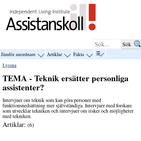
Hoppa till innehåll
☰
Jämför anordnare
Artiklar
Fakta
visa
visa
visa
visa
menyn
menyn
menyn
menyn
Lyssna
för
för
för
för
“☰”
“Jämför
“Artiklar”
“Fakta”
TEMA - Teknik ersätter personliga
anordnare”
assistenter?
Intervjuer om teknik som kan göra personer med
funktionsnedsättning mer självständiga. Intervjuer med forskare
som utvecklar tekniken och intervjuer om risker och möjligheter
med tekniken.
Artiklar:
(6)