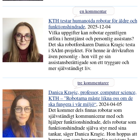
en kommentar
KTH testar humanoida robotar för äldre och
funktionshindrade
, 2025-12-04
Vilka uppgifter kan robotar egentligen
utföra i hemtjänst och personlig assistans?
Det ska robotforskaren Danica Kragic testa
i SAInt-projektet. För henne är drivkraften
även personlig - hon vill ge sin
assistansberättigade son ett tryggare och
mer självständigt liv.
tre kommentarer
Danica Kragic, professor, computer science,
KTH – ”Robotarna måste likna oss om de
ska fungera i vår miljö“
, 2024-04-05
Det kommer dels finnas robotar som
självständigt kommunicerar med och
hjälper funktionshindrade, dels robotar som
funktionshindrade själva styr med sina
tankar, säger Danica Kragic. Hon hoppas att
hennes son som har personlig assistans kan