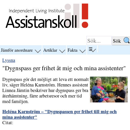
Hoppa till innehåll
☰
Jämför anordnare
Artiklar
Fakta
visa
visa
visa
visa
menyn
menyn
menyn
menyn
Lyssna
för
för
för
för
“☰”
“Jämför
“Artiklar”
“Fakta”
"Dygnspass ger frihet åt mig och mina assistenter"
anordnare”
Dygnspass gör det möjligt att leva ett normalt
liv, säger Heléna Karnström. Hennes assistent
Linnea Jämtin beskriver hur dygnspass ger bra
återhämtning, färre arbetsresor och mer tid
med familjen.
Heléna Karnström – "Dygnspassen ger frihet till mig och
mina assistenter"
Citat: