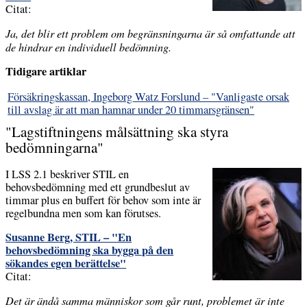
Citat:
Ja, det blir ett problem om begränsningarna är så omfattande att
de hindrar en individuell bedömning.
Tidigare artiklar
Försäkringskassan, Ingeborg Watz Forslund – "Vanligaste orsak
till avslag är att man hamnar under 20 timmarsgränsen"
"Lagstiftningens målsättning ska styra
bedömningarna"
I LSS 2.1 beskriver STIL en
behovsbedömning med ett grundbeslut av
timmar plus en buffert för behov som inte är
regelbundna men som kan förutses.
Susanne Berg, STIL – "En
behovsbedömning ska bygga på den
sökandes egen berättelse"
Citat:
Det är ändå samma människor som går runt, problemet är inte