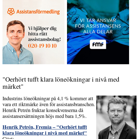
"Oerhört tufft klara löneökningar i nivå med
märket"
Industrins löneökningar på 4,1 % kommer att
vara ett riktmärke även för assistansbranschen.
Henrik Petrén fruktar konsekvenserna då
assistansersättningen höjs med bara 1,5%.
Henrik Petrén, Fremia – "Oerhört tufft
klara löneökningar i nivå med märket"
Citat: