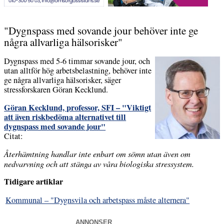
"Dygnspass med sovande jour behöver inte ge
några allvarliga hälsorisker"
Dygnspass med 5-6 timmar sovande jour, och
utan alltför hög arbetsbelastning, behöver inte
ge några allvarliga hälsorisker, säger
stressforskaren Göran Kecklund.
Göran Kecklund, professor, SFI – "Viktigt
att även riskbedöma alternativet till
dygnspass med sovande jour"
Citat:
Återhämtning handlar inte enbart om sömn utan även om
nedvarvning och att stänga av våra biologiska stressystem.
Tidigare artiklar
Kommunal – "Dygnsvila och arbetspass måste alternera"
ANNONSER