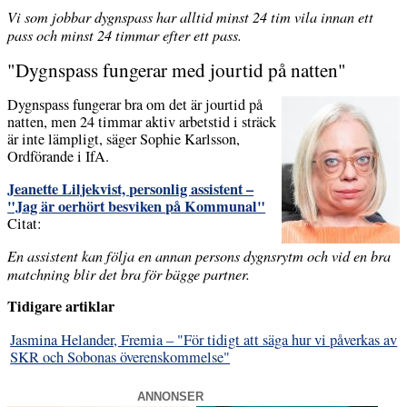
Vi som jobbar dygnspass har alltid minst 24 tim vila innan ett
pass och minst 24 timmar efter ett pass.
"Dygnspass fungerar med jourtid på natten"
Dygnspass fungerar bra om det är jourtid på
natten, men 24 timmar aktiv arbetstid i sträck
är inte lämpligt, säger Sophie Karlsson,
Ordförande i IfA.
Jeanette Liljekvist, personlig assistent –
"Jag är oerhört besviken på Kommunal"
Citat:
En assistent kan följa en annan persons dygnsrytm och vid en bra
matchning blir det bra för bägge partner.
Tidigare artiklar
Jasmina Helander, Fremia – "För tidigt att säga hur vi påverkas av
SKR och Sobonas överenskommelse"
ANNONSER