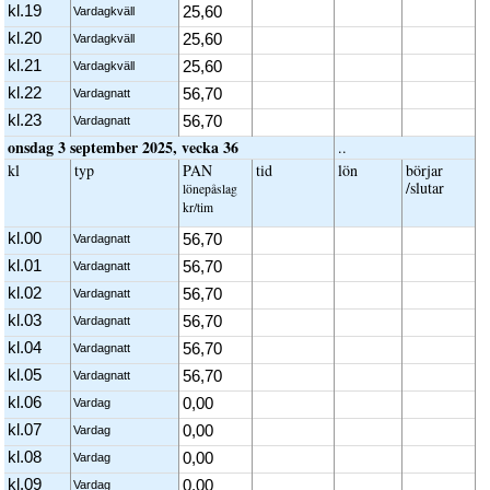
kl.19
25,60
Vardagkväll
kl.20
25,60
Vardagkväll
kl.21
25,60
Vardagkväll
kl.22
56,70
Vardagnatt
kl.23
56,70
Vardagnatt
onsdag 3 september 2025, vecka 36
..
kl
typ
PAN
tid
lön
börjar
/slutar
löne­påslag
kr/tim
kl.00
56,70
Vardagnatt
kl.01
56,70
Vardagnatt
kl.02
56,70
Vardagnatt
kl.03
56,70
Vardagnatt
kl.04
56,70
Vardagnatt
kl.05
56,70
Vardagnatt
kl.06
0,00
Vardag
kl.07
0,00
Vardag
kl.08
0,00
Vardag
kl.09
0,00
Vardag