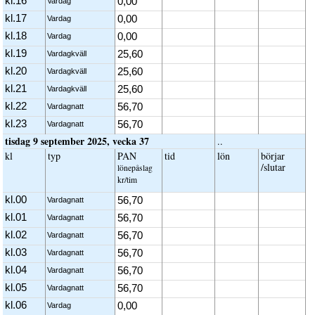
kl.16
0,00
Vardag
kl.17
0,00
Vardag
kl.18
0,00
Vardag
kl.19
25,60
Vardagkväll
kl.20
25,60
Vardagkväll
kl.21
25,60
Vardagkväll
kl.22
56,70
Vardagnatt
kl.23
56,70
Vardagnatt
tisdag 9 september 2025, vecka 37
..
kl
typ
PAN
tid
lön
börjar
/slutar
löne­påslag
kr/tim
kl.00
56,70
Vardagnatt
kl.01
56,70
Vardagnatt
kl.02
56,70
Vardagnatt
kl.03
56,70
Vardagnatt
kl.04
56,70
Vardagnatt
kl.05
56,70
Vardagnatt
kl.06
0,00
Vardag