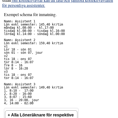
sidan
om kollektivavtal
kan du läsa och jämföra kollektivavtalen
för personliga assistenter.
Exempel schema för inmatning.
Namn: Assistent 1

Lön exkl semester: 145,40 kr/tim

måndag kl.08:00 -  kl.17:00

tisdag kl.08:00 - tisdag kl.16:00

Namn: Assistent 2

Lön exkl semester: 159,40 kr/tim

v1

Lör 18 - sön 01

sön 01 - sön 07, jour

v2

tis 18 - ons 07

tor 8:14 - 16:07 

fre 8 - 16

lör 8 - 16:20

v3

tis 18 - ons 07 

Namn: Assistent 3

Lön exkl semester: 149,40 kr/tim

1, 8:10 -  17:00

2, 8:20 - 16:00

3, 8:07 - 15:60

3, 16 - 20:00, jour

4, 14:00 - 02:00
Alla Löneräknare för respektive