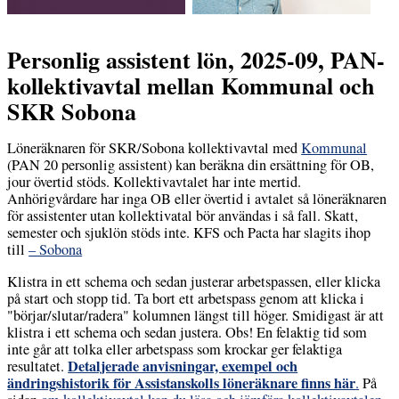
Personlig assistent lön, 2025-09, PAN-
kollektivavtal mellan Kommunal och
SKR Sobona
Löneräknaren för SKR/Sobona kollektivavtal med
Kommunal
(PAN 20 personlig assistent) kan beräkna din ersättning för OB,
jour övertid stöds. Kollektivavtalet har inte mertid.
Anhörigvårdare har inga OB eller övertid i avtalet så löneräknaren
för assistenter utan kollektivatal bör användas i så fall. Skatt,
semester och sjuklön stöds inte. KFS och Pacta har slagits ihop
till
– Sobona
Klistra in ett schema och sedan justerar arbetspassen, eller klicka
på start och stopp tid. Ta bort ett arbetspass genom att klicka i
"börjar/slutar/radera" kolumnen längst till höger. Smidigast är att
klistra i ett schema och sedan justera. Obs! En felaktig tid som
inte går att tolka eller arbetspass som krockar ger felaktiga
Detaljerade anvisningar, exempel och
resultatet.
ändringshistorik för Assistanskolls löneräknare finns här
.
På