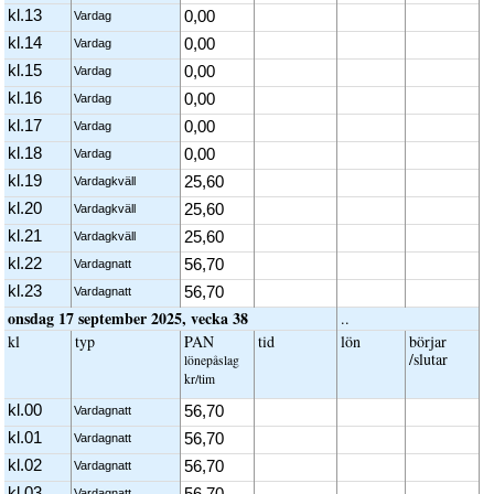
kl.13
0,00
Vardag
kl.14
0,00
Vardag
kl.15
0,00
Vardag
kl.16
0,00
Vardag
kl.17
0,00
Vardag
kl.18
0,00
Vardag
kl.19
25,60
Vardagkväll
kl.20
25,60
Vardagkväll
kl.21
25,60
Vardagkväll
kl.22
56,70
Vardagnatt
kl.23
56,70
Vardagnatt
onsdag 17 september 2025, vecka 38
..
kl
typ
PAN
tid
lön
börjar
/slutar
löne­påslag
kr/tim
kl.00
56,70
Vardagnatt
kl.01
56,70
Vardagnatt
kl.02
56,70
Vardagnatt
kl.03
56,70
Vardagnatt