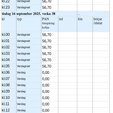
kl.22
56,70
Vardagnatt
kl.23
56,70
Vardagnatt
tisdag 16 september 2025, vecka 38
..
kl
typ
PAN
tid
lön
börjar
/slutar
löne­påslag
kr/tim
kl.00
56,70
Vardagnatt
kl.01
56,70
Vardagnatt
kl.02
56,70
Vardagnatt
kl.03
56,70
Vardagnatt
kl.04
56,70
Vardagnatt
kl.05
56,70
Vardagnatt
kl.06
0,00
Vardag
kl.07
0,00
Vardag
kl.08
0,00
Vardag
kl.09
0,00
Vardag
kl.10
0,00
Vardag
kl.11
0,00
Vardag
kl.12
0,00
Vardag