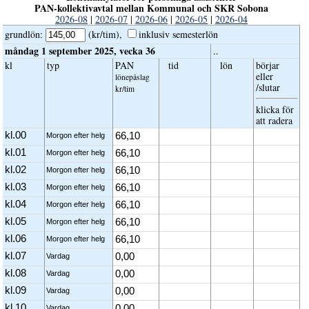
PAN-kollektivavtal mellan Kommunal och SKR Sobona
2026-08
|
2026-07
|
2026-06
|
2026-05
|
2026-04
grundlön
:
(kr/tim),
inklusiv semester­lön
måndag 1 september 2025, vecka 36
..
kl
typ
PAN
tid
lön
börjar
eller
löne­påslag
/slutar
kr/tim
klicka för
att radera
kl.00
66,10
Morgon efter helg
kl.01
66,10
Morgon efter helg
kl.02
66,10
Morgon efter helg
kl.03
66,10
Morgon efter helg
kl.04
66,10
Morgon efter helg
kl.05
66,10
Morgon efter helg
kl.06
66,10
Morgon efter helg
kl.07
0,00
Vardag
kl.08
0,00
Vardag
kl.09
0,00
Vardag
kl.10
0,00
Vardag