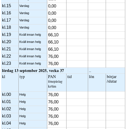
kl.15
0,00
Vardag
kl.16
0,00
Vardag
kl.17
0,00
Vardag
kl.18
0,00
Vardag
kl.19
66,10
Kväll innan helg
kl.20
66,10
Kväll innan helg
kl.21
66,10
Kväll innan helg
kl.22
76,00
Kväll innan helg
kl.23
76,00
Kväll innan helg
lördag 13 september 2025, vecka 37
..
kl
typ
PAN
tid
lön
börjar
/slutar
löne­påslag
kr/tim
kl.00
76,00
Helg
kl.01
76,00
Helg
kl.02
76,00
Helg
kl.03
76,00
Helg
kl.04
76,00
Helg