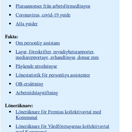
Platsannonser från arbetsförmedlingen
Coronavirus, covid-19 guide
Alla guider
Fakta:
Om personlig assistans
Lagar, föreskrifter, myndighetsrapporter,
mediarepportage, avhandlingar, domar mm
Pågående utredningar
Lönestatistik för personliga assistenter
OB-ersättning
Arbetstidslagstiftning
Löneräknare:
Löneräknare för Fremias kollektivavtal med
Kommunal
Löneräknare för Vårdföretagarnas kollektivavtal
med Kommunal