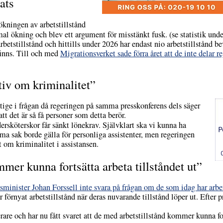
ats
ökningen av arbetstillstånd
 ökning och blev ett argument för misstänkt fusk. (se statistik under
tstillstånd och hittills under 2026 har endast nio arbetstillstånd bevi
finns. Till och med
Migrationsverket sade förra året att de inte delar r
ativ om kriminalitet”
estige i frågan då regeringen på samma presskonferens dels säger
tt det är så få personer som detta berör.
ersköterskor får sänkt lönekrav. Självklart ska vi kunna ha
ma sak borde gälla för personliga assistenter, men regeringen
t om kriminalitet i assistansen.
mer kunna fortsätta arbeta tillståndet ut”
inister Johan Forssell inte svara på frågan om de som idag har arbets
r förnyat arbetstillstånd när deras nuvarande tillstånd löper ut. Efter
are och har nu fått svaret att de med arbetstillstånd kommer kunna fort