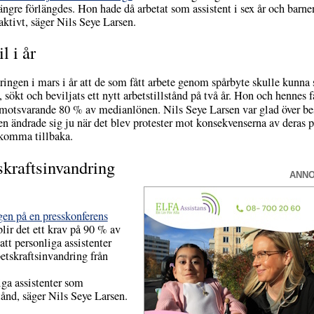
ängre förlängdes. Hon hade då arbetat som assistent i sex år och barne
aktivt, säger Nils Seye Larsen.
l i år
ringen i mars i år att de som fått arbete genom spårbyte skulle kunna s
ökt och beviljats ett nytt arbetstillstånd på två år. Hon och hennes fam
n motsvarande 80 % av medianlönen. Nils Seye Larsen var glad över be
n ändrade sig ju när det blev protester mot konsekvenserna av deras 
 komma tillbaka.
skraftsinvandring
ANN
gen på en presskonferens
lir det ett krav på 90 % av
tt personliga assistenter
etskraftsinvandring från
iga assistenter som
tånd, säger Nils Seye Larsen.