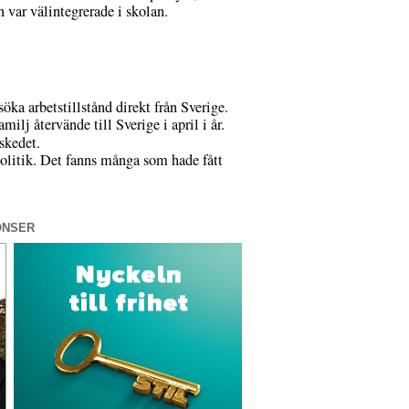
n var välintegrerade i skolan.
öka arbetstillstånd direkt från Sverige.
ilj återvände till Sverige i april i år.
skedet.
politik. Det fanns många som hade fått
ONSER