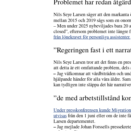
Problemet har redan åtgärd
Nils Seye Larsen säger att den markanta 
mellan 2015 och 2019 sågs som en onormal
– Men under 2025 nybeviljades bara 20 arbe
closed”, eftersom problemet inte längre 
från lönekravet för personliga assistenter.
”Regeringen fast i ett narr
Nils Seye Larsen tror att det finns en pr
att detta är ett omfattande problem, dels a
–
Jag
välkomnar att vårdbiträden
och und
hjälpande händer för alla våra äldre. Sam
kan tydligen inte släppa det här narrative
”de med arbetstillstånd kom
Under presskonferensen kunde Migrationsm
utvisas
från den 1 juni eller om de inte få
Larsen departementet.
–
Jag mejlade Johan Forssells pressekreter