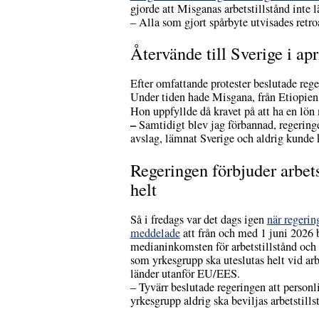
gjorde att Misganas arbetstillstånd inte l
– Alla som gjort spårbyte utvisades retro
Återvände till Sverige i apri
Efter omfattande protester beslutade rege
Under tiden hade Misgana, från Etiopien, s
Hon uppfyllde då kravet på att ha en lö
–
Samtidigt blev jag förbannad, regeringe
avslag, lämnat Sverige och aldrig kunde
Regeringen förbjuder arbet
helt
Så i fredags var det dags igen
när regerin
meddelade
att från och med 1 juni 2026 b
medianinkomsten för arbetstillstånd och a
som yrkesgrupp ska uteslutas helt vid arb
länder utanför EU/EES.
– Tyvärr beslutade regeringen att personl
yrkesgrupp aldrig ska beviljas arbetstills