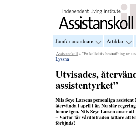
Hoppa till innehåll
Jämför anordnare
Artiklar
visa
visa
menyn
men
för
för
Assistanskoll
» ”En kollektiv bestraffning av ass
“Jämför
“Arti
Lyssna
anordnare”
Utvisades, återvänd
assistentyrket”
Nils Seye Larsens personliga assisten
återvända i april i år. Nu slår regerin
henne igen. Nils Seye Larsen anser att r
– Varför får vårdbiträden lättare att 
förbjuds?