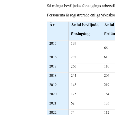
Så många beviljades förstagångs arbetsti
Personerna är registrerade enligt yrkesk
År
Antal beviljade,
Antal 
förstagång
förlä
2015
139
66
2016
232
61
2017
266
110
2018
244
204
2019
148
219
2020
125
164
2021
62
135
2022
74
112