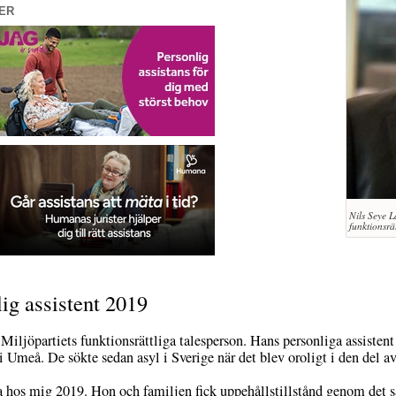
ER
Nils Seye L
funktionsrät
ig assistent 2019
Miljöpartiets funktionsrättliga talesperson. Hans personliga assisten
i Umeå. De sökte sedan asyl i Sverige när det blev oroligt i den del
 hos mig 2019. Hon och familjen fick uppehållstillstånd genom det så 