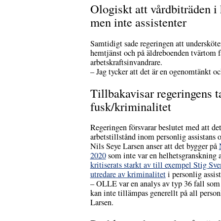
Ologiskt att vårdbiträden i 
men inte assistenter
Samtidigt sade regeringen att undersköte
hemtjänst och på äldreboenden tvärtom f
arbetskraftsinvandrare.
– Jag tycker att det är en ogenomtänkt oc
Tillbakavisar regeringens 
fusk/kriminalitet
Regeringen försvarar beslutet med att d
arbetstillstånd inom personlig assistans 
Nils Seye Larsen anser att det bygger på
2020
som inte var en helhetsgranskning a
kritiserats starkt av till exempel Stig Sv
utredare av kriminalitet
i personlig assist
– OLLE var en analys av typ 36 fall som 
kan inte tillämpas generellt på all person
Larsen.