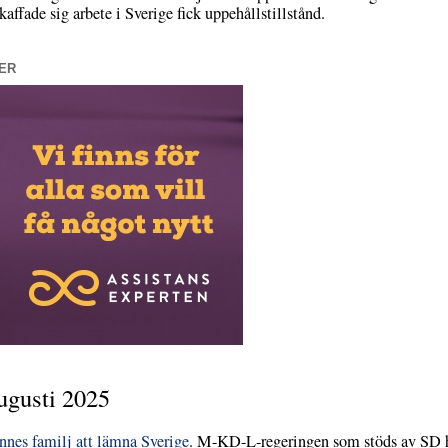
affade sig arbete i Sverige fick uppehållstillstånd.
ER
ugusti 2025
nnes familj att lämna Sverige
. M-KD-L-regeringen som stöds av SD had