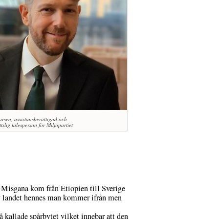
arsen, assistansberättigad och
tslig talesperson för Miljöpartiet
t Misgana kom från Etiopien till Sverige
 av landet hennes man kommer ifrån men
kallade spårbytet vilket innebar att den