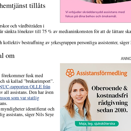
hemtjänst tillåts
rskor och vårdbiträden i
år sänkta lönekrav till 75 % av medianinkomsten för att de lättare s
h kollektiv bestraffning av yrkesgruppen personliga assistenter, säger
tal om
ANN
et förekommer fusk med
och så kallad ”brukarimport”.
NUC-rapporten OLLE från
v all assistans. Den har även
ensson som var statlig
ans.
myndigheter identifierat och
lig assistans, säger Nils Seye