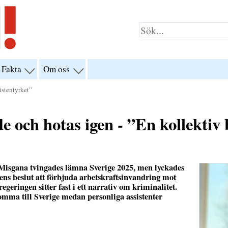
Fakta
Om oss
visa
visa
yn
menyn
menyn
för
för
istentyrket”
klar”
“Fakta”
“Om
oss”
e och hotas igen - ”En kollektiv 
t Misgana tvingades lämna Sverige 2025, men lyckades
gens beslut att förbjuda arbetskraftsinvandring mot
egeringen sitter fast i ett narrativ om kriminalitet.
komma till Sverige medan personliga assistenter