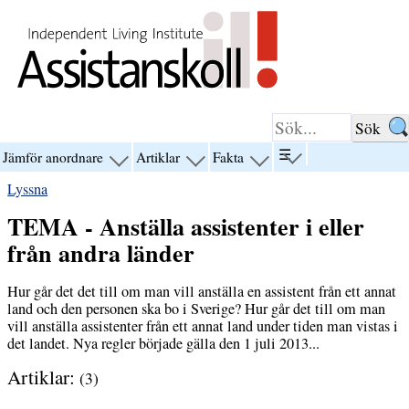
Hoppa till innehåll
☰
Jämför anordnare
Artiklar
Fakta
visa
visa
visa
visa
menyn
menyn
menyn
menyn
Lyssna
för
för
för
för
“☰”
“Jämför
“Artiklar”
“Fakta”
TEMA - Anställa assistenter i eller
anordnare”
från andra länder
Hur går det det till om man vill anställa en assistent från ett annat
land och den personen ska bo i Sverige? Hur går det till om man
vill anställa assistenter från ett annat land under tiden man vistas i
det landet. Nya regler började gälla den 1 juli 2013...
Artiklar:
(3)