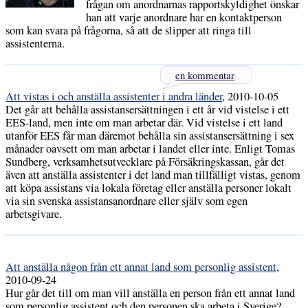
frågan om anordnarnas rapportskyldighet önskar
han att varje anordnare har en kontaktperson
som kan svara på frågorna, så att de slipper att ringa till
assistenterna.
en kommentar
Att vistas i och anställa assistenter i andra länder
, 2010-10-05
Det går att behålla assistansersättningen i ett år vid vistelse i ett
EES-land, men inte om man arbetar där. Vid vistelse i ett land
utanför EES får man däremot behålla sin assistansersättning i sex
månader oavsett om man arbetar i landet eller inte. Enligt Tomas
Sundberg, verksamhetsutvecklare på Försäkringskassan, går det
även att anställa assistenter i det land man tillfälligt vistas, genom
att köpa assistans via lokala företag eller anställa personer lokalt
via sin svenska assistansanordnare eller själv som egen
arbetsgivare.
Att anställa någon från ett annat land som personlig assistent
,
2010-09-24
Hur går det till om man vill anställa en person från ett annat land
som personlig assistent och den personen ska arbeta i Sverige?