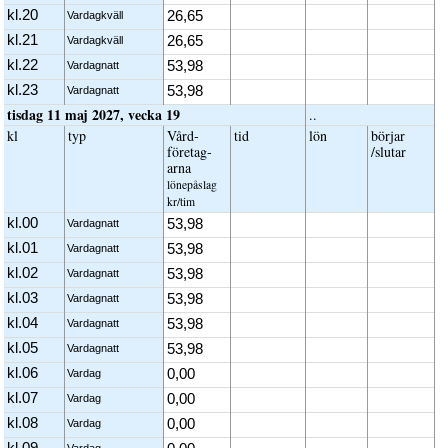
kl.20
26,65
Vardagkväll
kl.21
26,65
Vardagkväll
kl.22
53,98
Vardagnatt
kl.23
53,98
Vardagnatt
tisdag 11 maj 2027, vecka 19
..
kl
typ
Vård­
tid
lön
börjar
företag­
/slutar
arna
löne­påslag
kr/tim
kl.00
53,98
Vardagnatt
kl.01
53,98
Vardagnatt
kl.02
53,98
Vardagnatt
kl.03
53,98
Vardagnatt
kl.04
53,98
Vardagnatt
kl.05
53,98
Vardagnatt
kl.06
0,00
Vardag
kl.07
0,00
Vardag
kl.08
0,00
Vardag
kl.09
Vardag