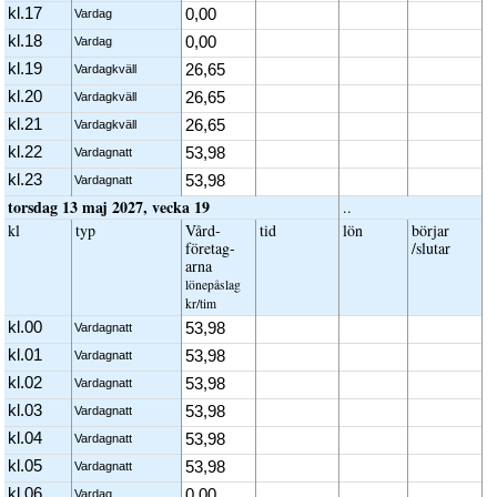
kl.17
0,00
Vardag
kl.18
0,00
Vardag
kl.19
26,65
Vardagkväll
kl.20
26,65
Vardagkväll
kl.21
26,65
Vardagkväll
kl.22
53,98
Vardagnatt
kl.23
53,98
Vardagnatt
torsdag 13 maj 2027, vecka 19
..
kl
typ
Vård­
tid
lön
börjar
företag­
/slutar
arna
löne­påslag
kr/tim
kl.00
53,98
Vardagnatt
kl.01
53,98
Vardagnatt
kl.02
53,98
Vardagnatt
kl.03
53,98
Vardagnatt
kl.04
53,98
Vardagnatt
kl.05
53,98
Vardagnatt
kl.06
0,00
Vardag