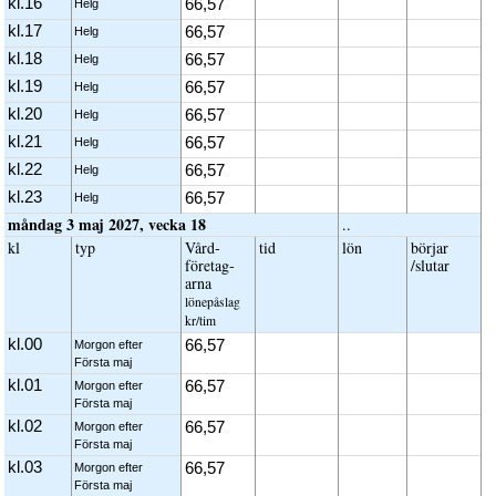
kl.16
66,57
Helg
kl.17
66,57
Helg
kl.18
66,57
Helg
kl.19
66,57
Helg
kl.20
66,57
Helg
kl.21
66,57
Helg
kl.22
66,57
Helg
kl.23
66,57
Helg
måndag 3 maj 2027, vecka 18
..
kl
typ
Vård­
tid
lön
börjar
företag­
/slutar
arna
löne­påslag
kr/tim
kl.00
66,57
Morgon efter
Första maj
kl.01
66,57
Morgon efter
Första maj
kl.02
66,57
Morgon efter
Första maj
kl.03
66,57
Morgon efter
Första maj