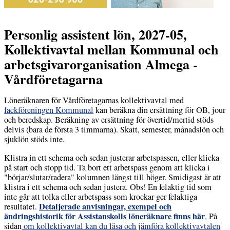
Personlig assistent lön, 2027-05,
Kollektivavtal mellan Kommunal och
arbetsgivarorganisation Almega -
Vårdföretagarna
Löneräknaren för Vård­företagarnas kollektivavtal med
fackföreningen Kommunal
kan beräkna din ersättning för OB, jour
och beredskap. Beräkning av ersättning för övertid/mertid stöds
delvis (bara de första 3 timmarna). Skatt, semester, månadslön och
sjuklön stöds inte.
Klistra in ett schema och sedan justerar arbetspassen, eller klicka
på start och stopp tid. Ta bort ett arbetspass genom att klicka i
"börjar/slutar/radera" kolumnen längst till höger. Smidigast är att
klistra i ett schema och sedan justera. Obs! En felaktig tid som
inte går att tolka eller arbetspass som krockar ger felaktiga
Detaljerade anvisningar, exempel och
resultatet.
ändringshistorik för Assistanskolls löneräknare finns här
.
På
sidan
om kollektivavtal
kan du läsa och jämföra kollektivavtalen