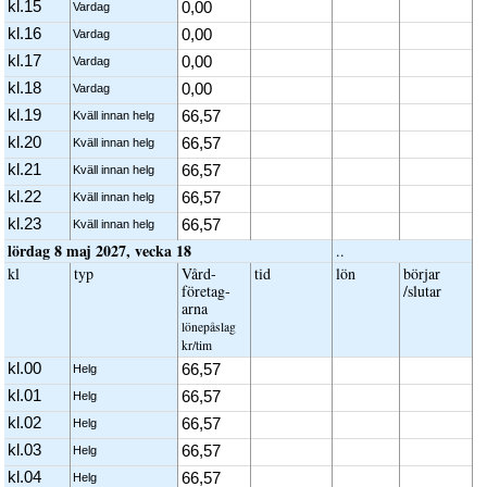
kl.15
0,00
Vardag
kl.16
0,00
Vardag
kl.17
0,00
Vardag
kl.18
0,00
Vardag
kl.19
66,57
Kväll innan helg
kl.20
66,57
Kväll innan helg
kl.21
66,57
Kväll innan helg
kl.22
66,57
Kväll innan helg
kl.23
66,57
Kväll innan helg
lördag 8 maj 2027, vecka 18
..
kl
typ
Vård­
tid
lön
börjar
företag­
/slutar
arna
löne­påslag
kr/tim
kl.00
66,57
Helg
kl.01
66,57
Helg
kl.02
66,57
Helg
kl.03
66,57
Helg
kl.04
66,57
Helg