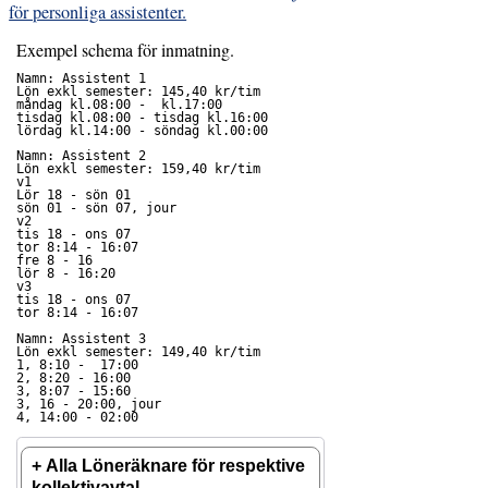
för personliga assistenter.
Exempel schema för inmatning.
Namn: Assistent 1

Lön exkl semester: 145,40 kr/tim

måndag kl.08:00 -  kl.17:00

tisdag kl.08:00 - tisdag kl.16:00

Namn: Assistent 2

Lön exkl semester: 159,40 kr/tim

v1

Lör 18 - sön 01

sön 01 - sön 07, jour

v2

tis 18 - ons 07

tor 8:14 - 16:07 

fre 8 - 16

lör 8 - 16:20

v3

tis 18 - ons 07 

Namn: Assistent 3

Lön exkl semester: 149,40 kr/tim

1, 8:10 -  17:00

2, 8:20 - 16:00

3, 8:07 - 15:60

3, 16 - 20:00, jour

4, 14:00 - 02:00
Alla Löneräknare för respektive
kollektivavtal