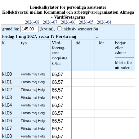
Lönekalkylator för personliga assistenter
Kollektivavtal mellan Kommunal och arbetsgivarorganisation Almega
- Vårdföretagarna
2026-08
|
2026-07
|
2026-06
|
2026-05
|
2026-04
grundlön
:
(kr/tim),
inklusiv semester­lön
lördag 1 maj 2027, vecka 17 Första maj
..
kl
typ
Vård­
tid
lön
börjar
företag­
eller
arna
/slutar
löne­påslag
klicka för
kr/tim
att radera
kl.00
66,57
Första maj Helg
kl.01
66,57
Första maj Helg
kl.02
66,57
Första maj Helg
kl.03
66,57
Första maj Helg
kl.04
66,57
Första maj Helg
kl.05
66,57
Första maj Helg
kl.06
66,57
Första maj Helg
kl.07
66,57
Första maj Helg
kl.08
66,57
Första maj Helg