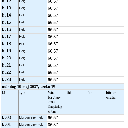
kl.12
66,57
Helg
kl.13
66,57
Helg
kl.14
66,57
Helg
kl.15
66,57
Helg
kl.16
66,57
Helg
kl.17
66,57
Helg
kl.18
66,57
Helg
kl.19
66,57
Helg
kl.20
66,57
Helg
kl.21
66,57
Helg
kl.22
66,57
Helg
kl.23
66,57
Helg
måndag 10 maj 2027, vecka 19
..
kl
typ
Vård­
tid
lön
börjar
företag­
/slutar
arna
löne­påslag
kr/tim
kl.00
66,57
Morgon efter helg
kl.01
66,57
Morgon efter helg