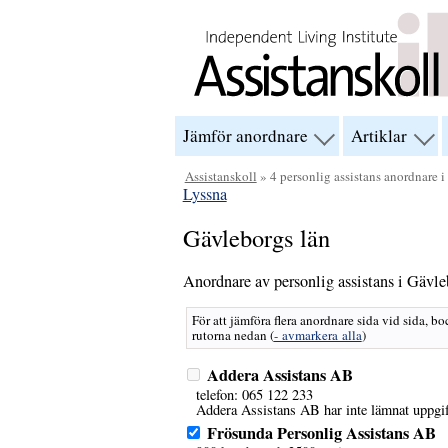
Hoppa till innehåll
Jämför anordnare
Artiklar
visa
visa
menyn
men
för
för
Assistanskoll
» 4 personlig assistans anordnare 
“Jämför
“Arti
Lyssna
anordnare”
Gävleborgs län
Anordnare av personlig assistans i Gävle
För att jämföra flera anordnare sida vid sida, bo
rutorna nedan
(
- avmarkera alla
)
Addera Assistans AB
telefon: 065 122 233
Addera Assistans AB har inte lämnat uppgift
Frösunda Personlig Assistans AB