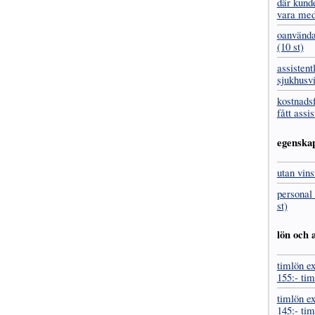
där kund
vara med
oanvända
(10 st)
assistent
sjukhus­v
kostnads­
fått assis
egenska
utan vins
personal 
st)
lön och a
timlön ex
155:- tim
timlön ex
145:- tim