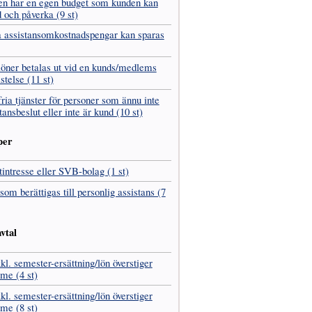
en har en egen budget som kunden kan
 och påverka (9 st)
 assistans­omkostnads­pengar kan sparas
­löner betalas ut vid en kunds/medlems
istelse (11 st)
fria tjänster för personer som ännu inte
tans­beslut eller inte är kund (10 st)
per
t­intresse eller SVB-bolag (1 st)
som berättigas till personlig assistans (7
vtal
kl. semester-ersättning/lön överstiger
me (4 st)
kl. semester-ersättning/lön överstiger
me (8 st)