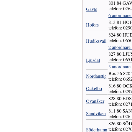
801 84 GÄ
telefon: 026
Gävle
6 anordnare
813 81 HO
Hofors
telefon: 029
824 80 H
telefon: 065
Hudiksvall
2 anordnare 
827 80 LJ
telefon: 065
Ljusdal
3 anordnare 
Box 56 820
Nordanstig
telefon: 065
816 80 O
Ockelbo
telefon: 029
828 80 ED
Ovanåker
telefon: 027
811 80 SA
Sandviken
telefon: 026
826 80 S
telefon: 027
Söderhamn