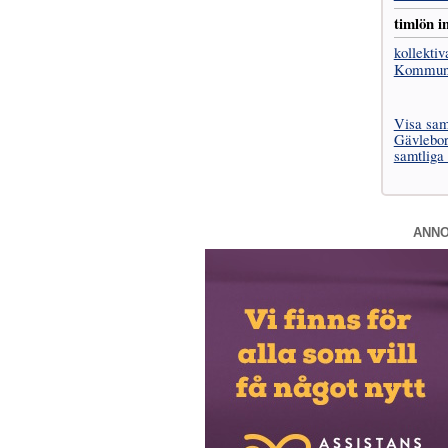
timlön in
kollektiv
Kommuna
Visa samt
Gävlebor
samtliga
ANN