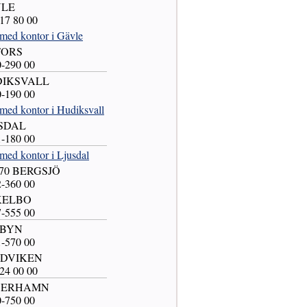
VLE
-17 80 00
 med kontor i Gävle
FORS
0-290 00
UDIKSVALL
0-190 00
med kontor i Hudiksvall
USDAL
1-180 00
med kontor i Ljusdal
 70 BERGSJÖ
2-360 00
CKELBO
7-555 00
SBYN
1-570 00
NDVIKEN
-24 00 00
ÖDERHAMN
0-750 00