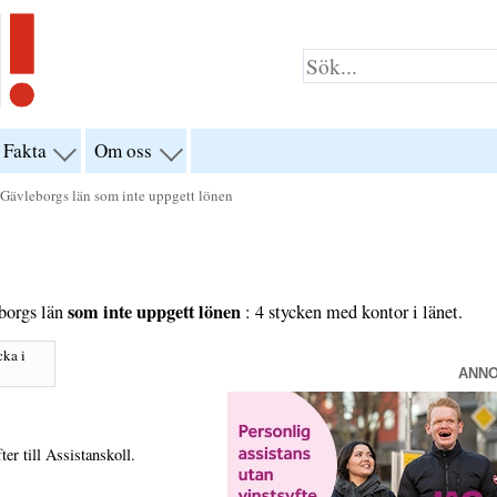
Fakta
Om oss
visa
visa
yn
menyn
menyn
för
för
i Gävleborgs län som inte uppgett lönen
klar”
“Fakta”
“Om
oss”
som inte uppgett lönen
borgs län
: 4 stycken med kontor i länet.
cka i
ANN
er till Assistanskoll.