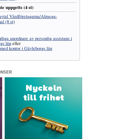
te uppgetts (4 st)
avtal Vård­företagarna­/­Almega-
l (8 st)
liga anordnare av personlig assistans i
gs län
eller
 med kontor i Gävleborgs län
ONSER