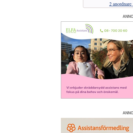
2 anordnare
ANN
ANN