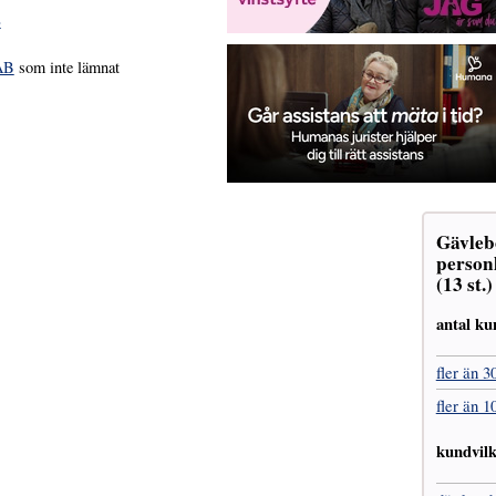
»
AB
som inte lämnat
Gävleb
personl
(13 st.
antal ku
fler än 3
fler än 1
kundvil