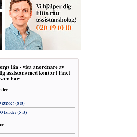
orgs län - visa anordnare av
ig assistans med kontor i länet
) som har:
nder
0 kunder (8 st)
00 kunder (5 st)
kor