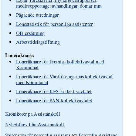
mediarepportage, avhandlingar, domar mm
Pågående utredningar
Lönestatistik för personliga assistenter
OB-ersättning
Arbetstidslagstiftning
Löneräknare:
Löneräknare för Fremias kollektivavtal med
Kommunal
Löneräknare för Vårdföretagarnas kollektivavtal
med Kommunal
Löneräknare för KFS-kollektivavtalet
Löneräknare för PAN-kollektivavtalet
Krönikörer på Assistanskoll
Nyhetsbrev från Assistanskoll
Sajter som rör personlig assistans
tex
Personlig Assistans