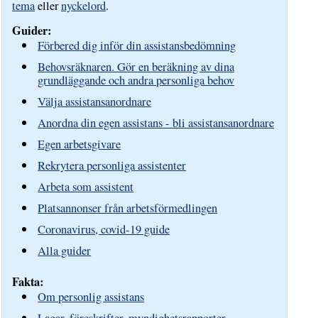
tema
eller
nyckelord
.
Guider:
Förbered dig inför din assistansbedömning
Behovsräknaren. Gör en beräkning av dina
grundläggande och andra personliga behov
Välja assistansanordnare
Anordna din egen assistans - bli assistansanordnare
Egen arbetsgivare
Rekrytera personliga assistenter
Arbeta som assistent
Platsannonser från arbetsförmedlingen
Coronavirus, covid-19 guide
Alla guider
Fakta:
Om personlig assistans
Lagar, föreskrifter, myndighetsrapporter,