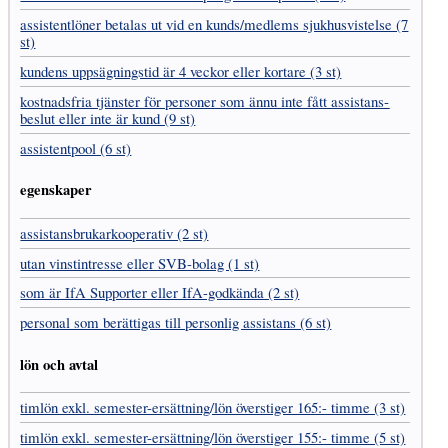
assistent­löner betalas ut vid en kunds/medlems sjukhus­vistelse (7
st)
kundens uppsägnings­tid är 4 veckor eller kortare (3 st)
kostnads­fria tjänster för personer som ännu inte fått assistans­
beslut eller inte är kund (9 st)
assistentpool (6 st)
egenskaper
assistans­brukar­kooperativ (2 st)
utan vinst­intresse eller SVB-bolag (1 st)
som är IfA Supporter eller IfA-godkända (2 st)
personal som berättigas till personlig assistans (6 st)
lön och avtal
timlön exkl. semester-ersättning/lön överstiger 165:- timme (3 st)
timlön exkl. semester-ersättning/lön överstiger 155:- timme (5 st)