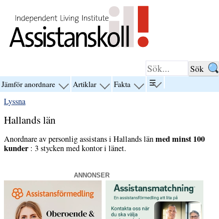
Hoppa till innehåll
☰
Jämför anordnare
Artiklar
Fakta
visa
visa
visa
visa
menyn
menyn
menyn
menyn
Lyssna
för
för
för
för
“☰”
“Jämför
“Artiklar”
“Fakta”
Hallands län
anordnare”
med minst 100
Anordnare av personlig assistans i Hallands län
kunder
: 3 stycken med kontor i länet.
ANNONSER