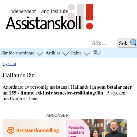
Hoppa till innehåll
☰
Jämför anordnare
Artiklar
Fakta
visa
visa
visa
visa
menyn
menyn
menyn
menyn
Lyssna
för
för
för
för
“☰”
“Jämför
“Artiklar”
“Fakta”
Hallands län
anordnare”
som betalar mer
Anordnare av personlig assistans i Hallands län
än 155:- timme exklusiv semester-ersättning/lön
: 5 stycken
med kontor i länet.
ANNONSER