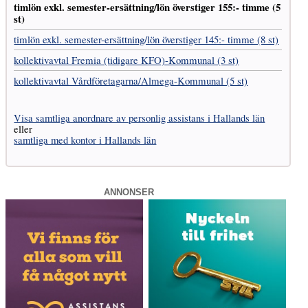
timlön exkl. semester-ersättning/lön överstiger 155:- timme (5
st)
timlön exkl. semester-ersättning/lön överstiger 145:- timme (8 st)
kollektivavtal Fremia (tidigare KFO)-Kommunal (3 st)
kollektivavtal Vård­företagarna­/­Almega-Kommunal (5 st)
Visa samtliga anordnare av personlig assistans i Hallands län
eller
samtliga med kontor i Hallands län
ANNONSER