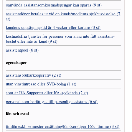
oanvända assistans­omkostnads­pengar kan sparas (9 st)
assistent­löner betalas ut vid en kunds/medlems sjukhus­vistelse (7
st)
kundens uppsägnings­tid är 4 veckor eller kortare (3 st)
kostnads­fria tjänster för personer som ännu inte fått assistans­
beslut eller inte är kund (9 st)
assistentpool (6 st)
egenskaper
assistans­brukar­kooperativ (2 st)
utan vinst­intresse eller SVB-bolag (1 st)
som är IfA Supporter eller IfA-godkända (2 st)
personal som berättigas till personlig assistans (6 st)
lön och avtal
timlön exkl. semester-ersättning/lön överstiger 165:- timme (3 st)