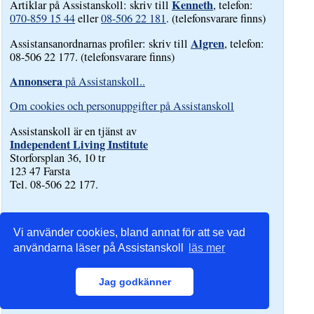
Kenneth
Artiklar på Assistanskoll: skriv till
, telefon:
070-859 15 44
eller
08-506 22 181
. (telefonsvarare finns)
Algren
Assistansanordnarnas profiler: skriv till
, telefon:
08-506 22 177. (telefonsvarare finns)
Annonsera
på Assistanskoll..
Om cookies och personuppgifter på Assistanskoll
Assistanskoll är en tjänst av
Independent Living Institute
Storforsplan 36, 10 tr
123 47 Farsta
Tel. 08-506 22 177.
Vi använder cookies, bland annat för att se vad
användarna läser på Assistanskoll
läs mer
Jag godkänner