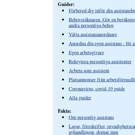
Guider:
Förbered dig inför din assistans
Behovsräknaren. Gör en beräknin
andra personliga behov
Välja assistansanordnare
Anordna din egen assistans - bli 
Egen arbetsgivare
Rekrytera personliga assistenter
Arbeta som assistent
Platsannonser från arbetsförmedl
Coronavirus, covid-19 guide
Alla guider
Fakta:
Om personlig assistans
Lagar, föreskrifter, myndighetsra
avhandlingar, domar mm