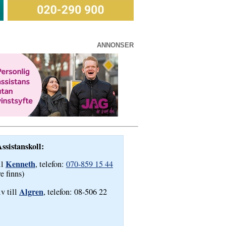
ANNONSER
ssistanskoll:
Kenneth
ll
, telefon:
070-859 15 44
re finns)
Algren
iv till
, telefon: 08-506 22