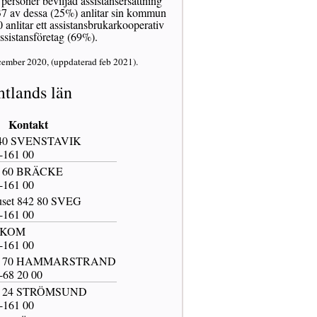
 personer beviljad assistansersättning
37 av dessa (25%) anlitar sin kommun
 anlitar ett assistansbrukarkooperativ
assistansföretag (69%).
cember 2020, (uppdaterad feb 2021).
tlands län
Kontakt
 40 SVENSTAVIK
7-161 00
0 60 BRÄCKE
3-161 00
uset 842 80 SVEG
0-161 00
OKOM
0-161 00
40 70 HAMMARSTRAND
6-68 20 00
33 24 STRÖMSUND
0-161 00