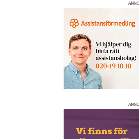
ANN
ANN