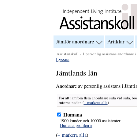
Hoppa till innehåll
Jämför anordnare
Artiklar
visa
visa
menyn
men
för
för
Assistanskoll
» 1 personlig assistans anordnare i
“Jämför
“Arti
Lyssna
anordnare”
Jämtlands län
Anordnare av personlig assistans i Jämtl
För att jämföra flera anordnare sida vid sida, bo
rutorna nedan
(
+ markera alla
)
Humana
1900 kunder och 10000 assistenter.
Humana profilen »
(
+ markera alla
)