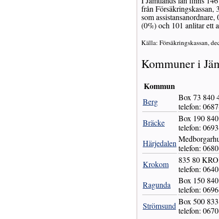
I Jämtlands län finns 146
från Försäkringskassan, 
som assistansanordnare, 0
(0%) och 101 anlitar ett 
Källa: Försäkringskassan, de
Kommuner i Jäm
Kommun
Box 73 840
Berg
telefon: 068
Box 190 84
Bräcke
telefon: 069
Medborgarh
Härjedalen
telefon: 068
835 80 KR
Krokom
telefon: 064
Box 150 8
Ragunda
telefon: 069
Box 500 8
Strömsund
telefon: 067