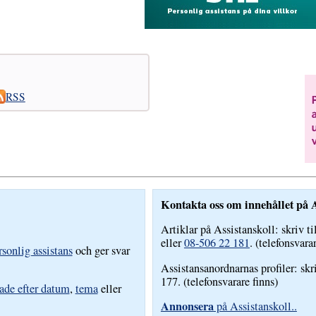
RSS
Kontakta oss om innehållet på A
Artiklar på Assistanskoll: skriv ti
eller
08-506 22 181
. (telefonsvara
sonlig assistans
och ger svar
Assistansanordnarnas profiler: skr
177. (telefonsvarare finns)
ade efter datum
,
tema
eller
Annonsera
på Assistanskoll..