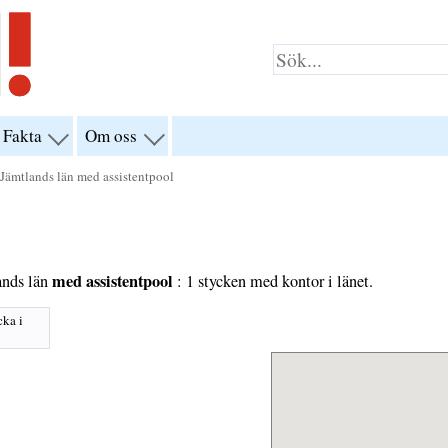
Fakta
Om oss
visa
visa
yn
menyn
menyn
för
för
 Jämtlands län med assistentpool
klar”
“Fakta”
“Om
oss”
med assistentpool
ands län
: 1 stycken med kontor i länet.
cka i