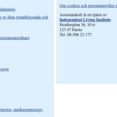
Om cookies och personuppgifter p
bedömning
Assistanskoll är en tjänst av
g av dina grundläggande och
Independent Living Institute
Storforsplan 36, 10 tr
123 47 Farsta
Tel. 08-506 22 177.
assistansanordnare
ingen
pporter, mediarepportage,