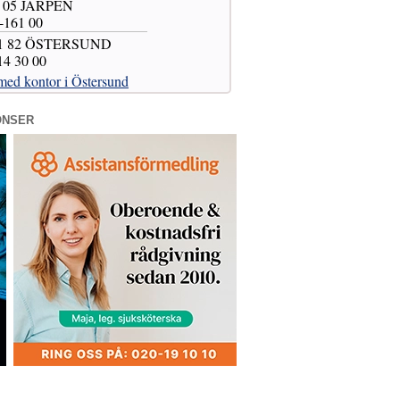
0 05 JÄRPEN
7-161 00
831 82 ÖSTERSUND
-14 30 00
med kontor i Östersund
ONSER