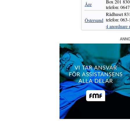
Box 201 83
Åre
telefon: 064
Rådhuset 
telefon: 063
Östersund
4 anordnare 
ANN