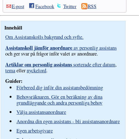
E-post
Facebook
Twitter
RSS
Innehåll
Om Assistanskolls bakgrund och syfte.
Assistanskoll jämför anordnare
av personlig assistans
och ger svar på frågor inför valet av anordnare.
Artiklar om personlig assistans
sorterade efter datum
,
tema
eller
nyckelord
.
Guider:
Förbered dig inför din assistansbedömning
Behovsräknaren. Gör en beräkning av dina
grundläggande och andra personliga behov
Välja assistansanordnare
Anordna din egen assistans - bli assistansanordnare
Egen arbetsgivare