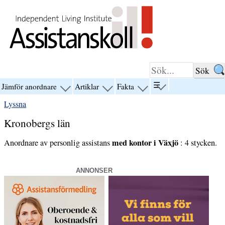
Hoppa till innehåll
☰
Jämför anordnare
Artiklar
Fakta
visa
visa
visa
visa
menyn
menyn
menyn
menyn
Lyssna
för
för
för
för
“☰”
“Jämför
“Artiklar”
“Fakta”
Kronobergs län
anordnare”
med kontor i Växjö
Anordnare av personlig assistans
: 4 stycken.
ANNONSER