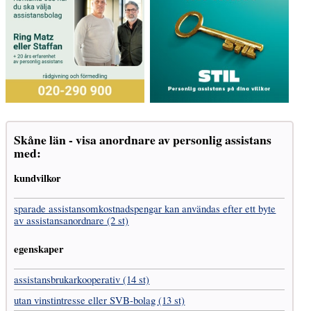
Skåne län - visa anordnare av personlig assistans
med:
kundvilkor
sparade assistans­omkostnads­pengar kan användas efter ett byte
av assistans­anordnare (2 st)
egenskaper
assistans­brukar­kooperativ (14 st)
utan vinst­intresse eller SVB-bolag (13 st)