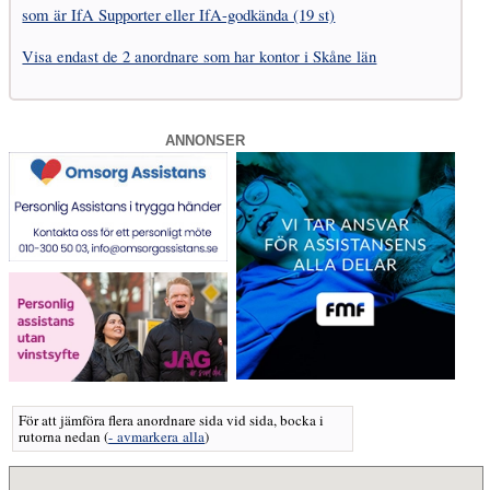
som är IfA Supporter eller IfA-godkända (19 st)
Visa endast de 2 anordnare som har kontor i Skåne län
ANNONSER
För att jämföra flera anordnare sida vid sida, bocka i
rutorna nedan
(
- avmarkera alla
)