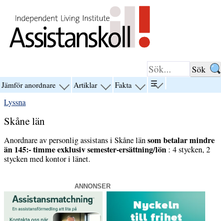
Hoppa till innehåll
☰
Jämför anordnare
Artiklar
Fakta
visa
visa
visa
visa
menyn
menyn
menyn
menyn
Lyssna
för
för
för
för
“☰”
“Jämför
“Artiklar”
“Fakta”
Skåne län
anordnare”
som betalar mindre
Anordnare av personlig assistans i Skåne län
än 145:- timme exklusiv semester-ersättning/lön
: 4 stycken, 2
stycken med kontor i länet.
ANNONSER