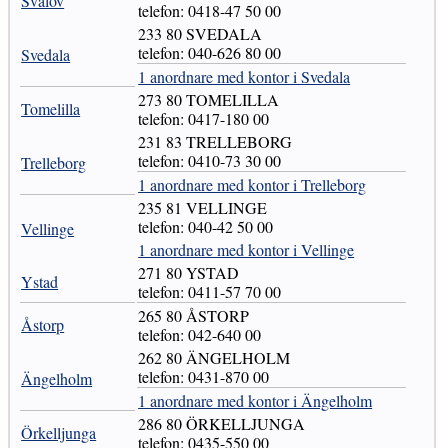
Svalöv
telefon: 0418-47 50 00
233 80 SVEDALA
telefon: 040-626 80 00
Svedala
1 anordnare med kontor i Svedala
273 80 TOMELILLA
Tomelilla
telefon: 0417-180 00
231 83 TRELLEBORG
telefon: 0410-73 30 00
Trelleborg
1 anordnare med kontor i Trelleborg
235 81 VELLINGE
telefon: 040-42 50 00
Vellinge
1 anordnare med kontor i Vellinge
271 80 YSTAD
Ystad
telefon: 0411-57 70 00
265 80 ÅSTORP
Åstorp
telefon: 042-640 00
262 80 ÄNGELHOLM
telefon: 0431-870 00
Ängelholm
1 anordnare med kontor i Ängelholm
286 80 ÖRKELLJUNGA
Örkelljunga
telefon: 0435-550 00