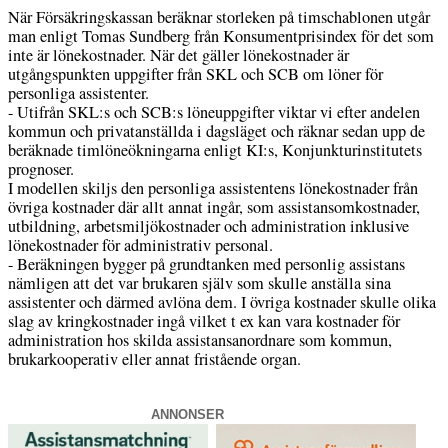
När Försäkringskassan beräknar storleken på timschablonen utgår
man enligt Tomas Sundberg från Konsumentprisindex för det som
inte är lönekostnader. När det gäller lönekostnader är
utgångspunkten uppgifter från SKL och SCB om löner för
personliga assistenter.
- Utifrån SKL:s och SCB:s löneuppgifter viktar vi efter andelen
kommun och privatanställda i dagsläget och räknar sedan upp de
beräknade timlöneökningarna enligt KI:s, Konjunkturinstitutets
prognoser.
I modellen skiljs den personliga assistentens lönekostnader från
övriga kostnader där allt annat ingår, som assistansomkostnader,
utbildning, arbetsmiljökostnader och administration inklusive
lönekostnader för administrativ personal.
- Beräkningen bygger på grundtanken med personlig assistans
nämligen att det var brukaren själv som skulle anställa sina
assistenter och därmed avlöna dem. I övriga kostnader skulle olika
slag av kringkostnader ingå vilket t ex kan vara kostnader för
administration hos skilda assistansanordnare som kommun,
brukarkooperativ eller annat fristående organ.
ANNONSER