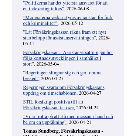
”Politikerna har det yttersta ansvaret för att
en indexering införs”
, 2026-06-08
”Moderaterna verkar styras av rädslan för fusk
och kriminalitet”
, 2026-05-12
”Låt Försäkringskassan räkna fram ett nytt
startbelopp för assistansersättningen”
, 2026-
05-11
Försäkringskassan: ”Assistansersättningen bör
följa kostnadsutvecklingen i samhället i
stort”
, 2026-05-04
”Regeringen slingrar sig och ger tomma
besked”
, 2026-04-27
Regeringen svarar om Försäkringskassans
uppdrag om timschablonen
, 2026-04-27
STIL försiktigt positiva till att
Försäkringskassan tar över
, 2026-04-24
”Vi är trötta på att stå med mössan i hand och
be om en uppräkning”
, 2026-04-21
Tomas Sundberg, Försäkringskassan -