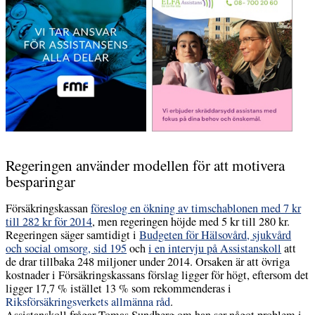
Regeringen använder modellen för att motivera
besparingar
Försäkringskassan
föreslog en ökning av timschablonen med 7 kr
till 282 kr för 2014
, men regeringen höjde med 5 kr till 280 kr.
Regeringen säger samtidigt i
Budgeten för Hälsovård, sjukvård
och social omsorg, sid 195
och
i en intervju på Assistanskoll
att
de drar tillbaka 248 miljoner under 2014. Orsaken är att övriga
kostnader i Försäkringskassans förslag ligger för högt, eftersom det
ligger 17,7 % istället 13 % som rekommenderas i
Riksförsäkringsverkets allmänna råd
.