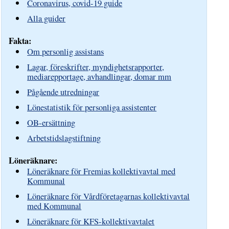
Coronavirus, covid-19 guide
Alla guider
Fakta:
Om personlig assistans
Lagar, föreskrifter, myndighetsrapporter,
mediarepportage, avhandlingar, domar mm
Pågående utredningar
Lönestatistik för personliga assistenter
OB-ersättning
Arbetstidslagstiftning
Löneräknare:
Löneräknare för Fremias kollektivavtal med
Kommunal
Löneräknare för Vårdföretagarnas kollektivavtal
med Kommunal
Löneräknare för KFS-kollektivavtalet