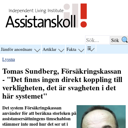
Hoppa till innehåll
☰
Jämför anordnare
Artiklar
Fakta
visa
visa
visa
visa
menyn
menyn
menyn
menyn
Lyssna
för
för
för
för
“☰”
“Jämför
“Artiklar”
“Fakta”
Tomas Sundberg, Försäkringskassan
anordnare”
- "Det finns ingen direkt koppling till
verkligheten, det är svagheten i det
här systemet"
Det system Försäkringskassan
använder för att beräkna storleken på
assistansersättningens timschablon
stämmer inte med hur det ser ut i