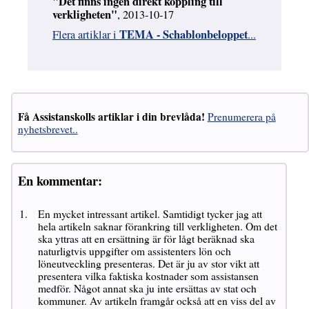
"Det finns ingen direkt koppling till
verkligheten"
, 2013-10-17
TEMA - Schablonbeloppet
Flera artiklar i
...
Få Assistanskolls artiklar i din brevlåda!
Prenumerera på
nyhetsbrevet..
En kommentar:
En mycket intressant artikel. Samtidigt tycker jag att
hela artikeln saknar förankring till verkligheten. Om det
ska yttras att en ersättning är för lågt beräknad ska
naturligtvis uppgifter om assistenters lön och
löneutveckling presenteras. Det är ju av stor vikt att
presentera vilka faktiska kostnader som assistansen
medför. Något annat ska ju inte ersättas av stat och
kommuner. Av artikeln framgår också att en viss del av