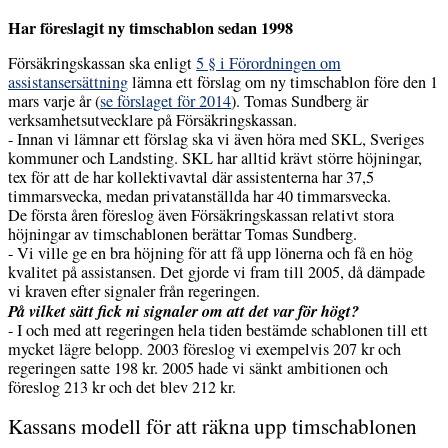
Har föreslagit ny timschablon sedan 1998
Försäkringskassan ska enligt
5 § i Förordningen om
assistansersättning
lämna ett förslag om ny timschablon före den 1
mars varje år (
se förslaget för 2014
). Tomas Sundberg är
verksamhetsutvecklare på Försäkringskassan.
- Innan vi lämnar ett förslag ska vi även höra med SKL, Sveriges
kommuner och Landsting. SKL har alltid krävt större höjningar,
tex för att de har kollektivavtal där assistenterna har 37,5
timmarsvecka, medan privatanställda har 40 timmarsvecka.
De första åren föreslog även Försäkringskassan relativt stora
höjningar av timschablonen berättar Tomas Sundberg.
- Vi ville ge en bra höjning för att få upp lönerna och få en hög
kvalitet på assistansen. Det gjorde vi fram till 2005, då dämpade
vi kraven efter signaler från regeringen.
På vilket sätt fick ni signaler om att det var för högt?
- I och med att regeringen hela tiden bestämde schablonen till ett
mycket lägre belopp. 2003 föreslog vi exempelvis 207 kr och
regeringen satte 198 kr. 2005 hade vi sänkt ambitionen och
föreslog 213 kr och det blev 212 kr.
Kassans modell för att räkna upp timschablonen