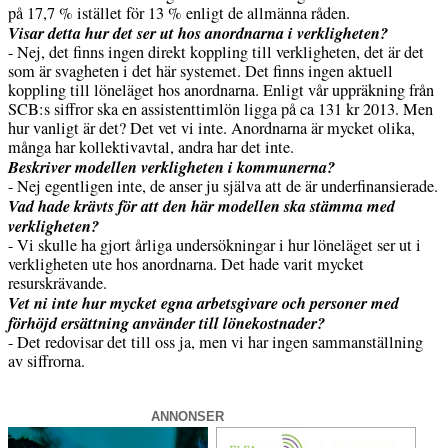
på 17,7 % istället för 13 % enligt de allmänna råden.
Visar detta hur det ser ut hos anordnarna i verkligheten?
- Nej, det finns ingen direkt koppling till verkligheten, det är det
som är svagheten i det här systemet. Det finns ingen aktuell
koppling till löneläget hos anordnarna. Enligt vår uppräkning från
SCB:s siffror ska en assistenttimlön ligga på ca 131 kr 2013. Men
hur vanligt är det? Det vet vi inte. Anordnarna är mycket olika,
många har kollektivavtal, andra har det inte.
Beskriver modellen verkligheten i kommunerna?
- Nej egentligen inte, de anser ju själva att de är underfinansierade.
Vad hade krävts för att den här modellen ska stämma med
verkligheten?
- Vi skulle ha gjort årliga undersökningar i hur löneläget ser ut i
verkligheten ute hos anordnarna. Det hade varit mycket
resurskrävande.
Vet ni inte hur mycket egna arbetsgivare och personer med
förhöjd ersättning använder till lönekostnader?
- Det redovisar det till oss ja, men vi har ingen sammanställning
av siffrorna.
ANNONSER