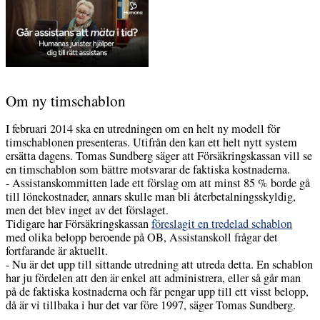
Om ny timschablon
I februari 2014 ska en utredningen om en helt ny modell för
timschablonen presenteras. Utifrån den kan ett helt nytt system
ersätta dagens. Tomas Sundberg säger att Försäkringskassan vill se
en timschablon som bättre motsvarar de faktiska kostnaderna.
- Assistanskommitten lade ett förslag om att minst 85 % borde gå
till lönekostnader, annars skulle man bli återbetalningsskyldig,
men det blev inget av det förslaget.
Tidigare har Försäkringskassan
föreslagit en tredelad schablon
med olika belopp beroende på OB, Assistanskoll frågar det
fortfarande är aktuellt.
- Nu är det upp till sittande utredning att utreda detta. En schablon
har ju fördelen att den är enkel att administrera, eller så går man
på de faktiska kostnaderna och får pengar upp till ett visst belopp,
då är vi tillbaka i hur det var före 1997, säger Tomas Sundberg.