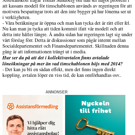
Assistanskoll frågar Tomas Sundberg om han ser något problem i
att kassans modell för timschablonen används av regeringen för att
motivera besparingar trots att den inte bygger på hur lönerna ser ut
i verkligheten.
- Våra beräkningar är öppna och man kan tycka det är rätt eller fel.
Nu kan man ju tycka att tiden kommit ifatt vår modell och att
detta inte håller längre. Å andra sidan har regeringen lagt sig under
vårt förslag förr. Detta är diskussioner som pågår internt mellan
Socialdepartementet och Finansdepartementet. Skillnaden denna
gång är att informationen trängt ut i media.
Hur ser du på att det i kollektivavtalen finns avtalade
löneökningar på mer än vad timschablonen höjs med 2014?
- Det kan ju bli en sådan effekt, men det finns ingen direkt
koppling, avtalen löper en viss tid, de kan omförhandlas osv..
ANNONSER