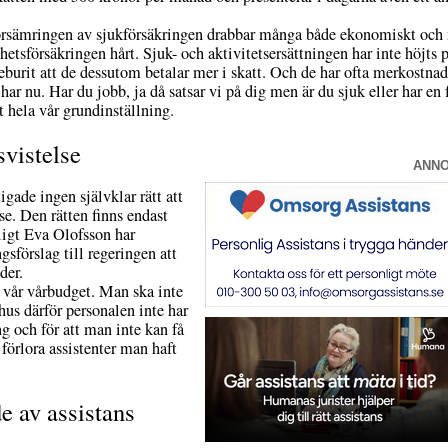
. Försämringen av sjukförsäkringen drabbar många både ekonomiskt och 
etsförsäkringen hårt. Sjuk- och aktivitetsersättningen har inte höjts p
burit att de dessutom betalar mer i skatt. Och de har ofta merkostnade
har nu. Har du jobb, ja då satsar vi på dig men är du sjuk eller har e
 hela vår grundinställning.
vistelse
ANN
igade ingen självklar rätt att
se. Den rätten finns endast
ligt Eva Olofsson har
gsförslag till regeringen att
der.
i vår vårbudget. Man ska inte
hus därför personalen inte har
 och för att man inte kan få
 förlora assistenter man haft
e av assistans