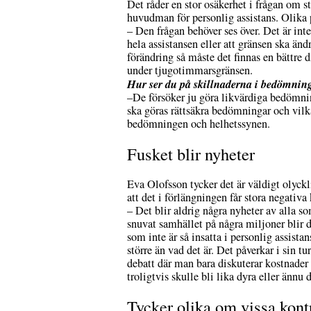
Det råder en stor osäkerhet i frågan om s
huvudman för personlig assistans. Olika 
– Den frågan behöver ses över. Det är int
hela assistansen eller att gränsen ska änd
förändring så måste det finnas en bättr
under tjugotimmarsgränsen.
Hur ser du på skillnaderna i bedömnin
–De försöker ju göra likvärdiga bedömnin
ska göras rättsäkra bedömningar och vilk
bedömningen och helhetssynen.
Fusket blir nyheter
Eva Olofsson tycker det är väldigt olyck
att det i förlängningen får stora negativa
– Det blir aldrig några nyheter av alla s
snuvat samhället på några miljoner blir det
som inte är så insatta i personlig assista
större än vad det är. Det påverkar i sin t
debatt där man bara diskuterar kostnader
troligtvis skulle bli lika dyra eller ännu 
Tycker olika om vissa kont