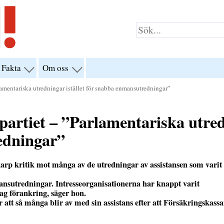
Fakta
Om oss
visa
visa
yn
menyn
menyn
för
för
amentariska utredningar istället för snabba enmansutredningar”
klar”
“Fakta”
“Om
oss”
artiet – ”Parlamentariska utredn
edningar”
karp kritik mot många av de utredningar av assistansen som varit
nsutredningar. Intresseorganisationerna har knappt varit
vag förankring, säger hon.
 att så många blir av med sin assistans efter att Försäkringskass