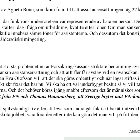
av Agneta Rönn, som kom fram till att assistansersättningen låg 22 k
, där funktionshinderrörelsen var representerade av bara en person. De
 ställer idag ifråga om utbildning, kvalité eller löner. Om man sänker 
kulle innebära sämre löner för assistenterna. Och dessutom det konstiga
n åldersdiskrimingering.
t största problemet nu är Försäkringskassans striktare bedömning av
orar sin assistansersättning och att allt fler får avslag vid en nyansökan
 Eva Olofsson vill att det ska göras ordentligt och när lagar stiftas i
aktiskt fixar det här nu. Vi ska ha ett väl underbyggt beslut så vi vill
na. Och det behöver köras igång snabbt eftersom det är människor som 
t från FN och Thomas Hammarberg, att Sverige bryter mot FN-kon
 självständigt liv eller att leva som andra går faktiskt bakåt i utveck
sköta jobbet, vara förälder eller inte kan göra det man vill på fritiden.
ANN