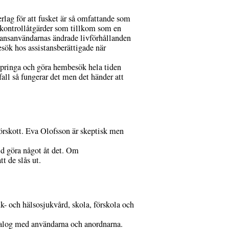
derlag för att fusket är så omfattande som
 kontrollåtgärder som tillkom som en
stansanvändarnas ändrade livförhållanden
sök hos assistansberättigade när
 springa och göra hembesök hela tiden
 fall så fungerar det men det händer att
 förskott. Eva Olofsson är skeptisk men
tid göra något åt det. Om
t de slås ut.
uk- och hälsosjukvård, skola, förskola och
dialog med användarna och anordnarna.