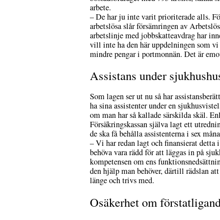
arbete.
– De har ju inte varit prioriterade alls
arbetslösa slår försämringen av Arbetslösh
arbetslinje med jobbskatteavdrag har inne
vill inte ha den här uppdelningen som vi 
mindre pengar i portmonnän. Det är emot
Assistans under sjukhushus
Som lagen ser ut nu så har assistansberätt
ha sina assistenter under en sjukhusvistel
om man har så kallade särskilda skäl. En
Försäkringskassan själva lagt ett utrednin
de ska få behålla assistenterna i sex måna
– Vi har redan lagt och finansierat detta 
behöva vara rädd för att läggas in på sjuk
kompetensen om ens funktionsnedsättning
den hjälp man behöver, därtill rädslan att
länge och trivs med.
Osäkerhet om förstatligand