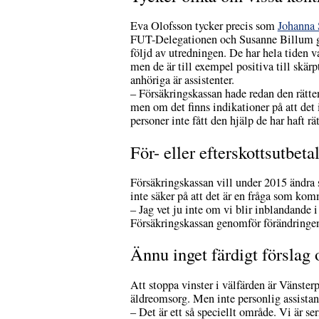
Eva Olofsson tycker precis som
Johanna 
FUT-Delegationen och Susanne Billum gjo
följd av utredningen. De har hela tiden v
men de är till exempel positiva till skä
anhöriga är assistenter.
– Försäkringskassan hade redan den rätte
men om det finns indikationer på att det in
personer inte fått den hjälp de har haft rät
För- eller efterskottsutbeta
Försäkringskassan vill under 2015 ändra så
inte säker på att det är en fråga som komm
– Jag vet ju inte om vi blir inblandande 
Försäkringskassan genomför förändringen b
Ännu inget färdigt förslag 
Att stoppa vinster i välfärden är Vänsterp
äldreomsorg. Men inte personlig assistan
– Det är ett så speciellt område. Vi är 