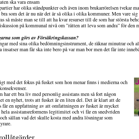
taten ska vara ensam
partier har olika ståndpunkter och även inom brukarrörelsen tvekar m
e bra som det är nu när det är så olika i olika kommuner. Men vare sig
ras så måste man se till att ha kvar resurser till de som har största b
e diskussion på kommunal nivå om ”rätten att leva som andra” för den
garna som görs av Försäkringskassan?
gar med sina olika bedömningsinstrument, de räknar minutrar och alla 
a insatser man får ska inte bero på var man bor men det får inte inneb
ligt med det fokus på fusket som hon menar finns i medierna och
 konsekvenser.
om har ett bra liv med personlig assistans men så fort någon
 en nyhet, trots att fusket är en liten del. Det är klart att de
ns får en uppfattning av att omfattningen av fusket är mycket
ur hela assistansreformens legitimitet och vi får en snedvriden
 och sällan vad det skulle kosta med andra lösningar som
dyrare.
rollåtgärder