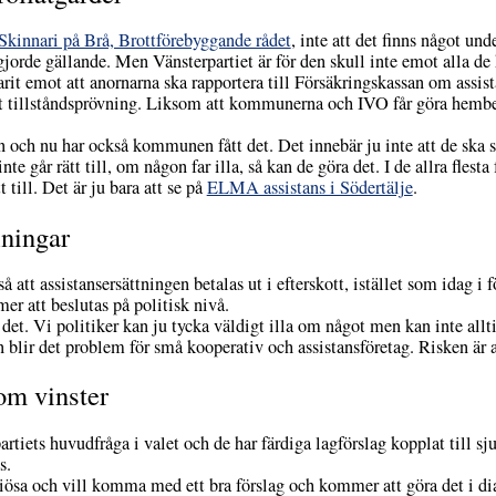
Skinnari på Brå, Brottförebyggande rådet
, inte att det finns något un
rde gällande. Men Vänsterpartiet är för den skull inte emot alla de
arit emot att anornarna ska rapportera till Försäkringskassan om assi
rpt tillståndsprövning. Liksom att kommunerna och IVO får göra hembe
n och nu har också kommunen fått det. Det innebär ju inte att de ska
te går rätt till, om någon far illa, så kan de göra det. I de allra flesta
t till. Det är ju bara att se på
ELMA assistans i Södertälje
.
lningar
 att assistansersättningen betalas ut i efterskott, istället som idag i
er att beslutas på politisk nivå.
i det. Vi politiker kan ju tycka väldigt illa om något men kan inte all
lir det problem för små kooperativ och assistansföretag. Risken är at
om vinster
artiets huvudfråga i valet och de har färdiga lagförslag kopplat till sj
s.
seriösa och vill komma med ett bra förslag och kommer att göra det i 