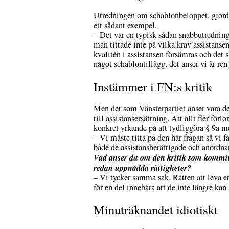
Utredningen om schablonbeloppet, gjord 
ett sådant exempel.
– Det var en typisk sådan snabbutredning
man tittade inte på vilka krav assistansen
kvalitén i assistansen försämras och det s
något schablontillägg, det anser vi är re
Instämmer i FN:s kritik
Men det som Vänsterpartiet anser vara de
till assistansersättning. Att allt fler förl
konkret yrkande på att tydliggöra § 9a men
– Vi måste titta på den här frågan så vi f
både de assistansberättigade och anordnar
Vad anser du om den kritik som kommi
redan uppnådda rättigheter?
– Vi tycker samma sak. Rätten att leva ett
för en del innebära att de inte längre kan 
Minuträknandet idiotiskt