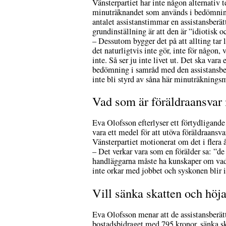
Vänsterpartiet har inte någon alternativ t
minuträknandet som används i bedömnin
antalet assistanstimmar en assistansberät
grundinställning är att den är ”idiotisk o
– Dessutom bygger det på att allting tar l
det naturligtvis inte gör, inte för någon, v
inte. Så ser ju inte livet ut. Det ska vara 
bedömning i samråd med den assistansbe
inte bli styrd av såna här minuträkningsm
Vad som är föräldraansvar 
Eva Olofsson efterlyser ett förtydligande
vara ett medel för att utöva föräldraansva
Vänsterpartiet motionerat om det i flera 
– Det verkar vara som en förälder sa: ”de
handläggarna måste ha kunskaper om vad d
inte orkar med jobbet och syskonen blir i
Vill sänka skatten och höj
Eva Olofsson menar att de assistansberätt
bostadsbidraget med 795 kronor, sänka ska