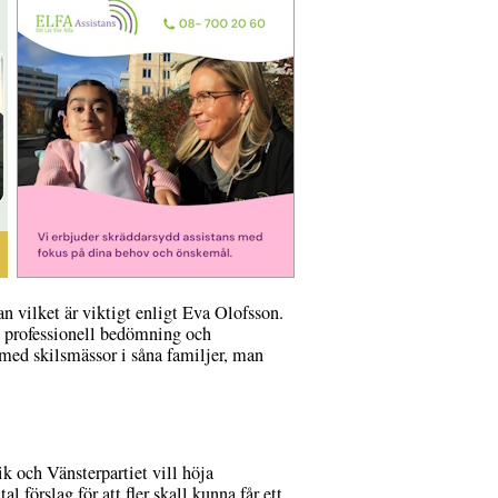
an vilket är viktigt enligt Eva Olofsson.
en professionell bedömning och
med skilsmässor i såna familjer, man
ik och Vänsterpartiet vill höja
förslag för att fler skall kunna får ett