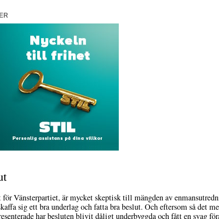
ER
ut
t för Vänsterpartiet, är mycket skeptisk till mängden av enmansutredn
 skaffa sig ett bra underlag och fatta bra beslut. Och eftersom så det m
resenterade har besluten blivit dåligt underbyggda och fått en svag för