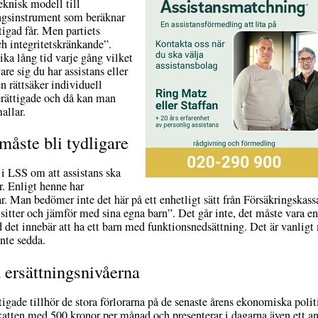
eknisk modell till
gsinstrument som beräknar
tigad får. Men partiets
ch integritetskränkande”.
ika lång tid varje gång vilket
are sig du har assistans eller
en rättsäker individuell
rättigade och då kan man
allar.
måste bli tydligare
 i LSS om att assistans ska
r. Enligt henne har
år. Man bedömer inte det här på ett enhetligt sätt från Försäkringskass
 sitter och jämför med sina egna barn”. Det går inte, det måste vara 
et innebär att ha ett barn med funktionsnedsättning. Det är vanligt 
nte sedda.
a ersättningsnivåerna
igade tillhör de stora förlorarna på de senaste årens ekonomiska polit
tten med 500 kronor per månad och presenterar i dagarna även ett antal 