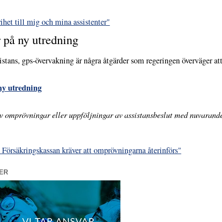
het till mig och mina assistenter"
 på ny utredning
tans, gps-övervakning är några åtgärder som regeringen överväger att
ny utredning
av omprövningar eller uppföljningar av assistansbeslut med nuvarande
 Försäkringskassan kräver att omprövningarna återinförs"
ER