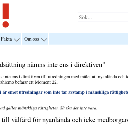
Fakta
Om oss
visa
visa
yn
menyn
menyn
för
för
klar”
“Fakta”
“Om
oss”
sättning nämns inte ens i direktiven"
 inte ens i direktiven till utredningen med målet att nyanlända och 
Strahlemo befarar ett Moment 22.
är emot utredningar som inte tar avstamp i mänskliga rättighet
vad gäller mänskliga rättigheter. Så ska det inte vara.
 till välfärd för nyanlända och icke medborgar