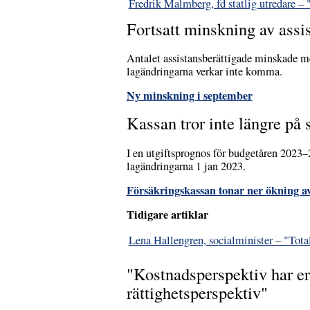
Fredrik Malmberg, fd statlig utredare – 
Fortsatt minskning av assi
Antalet assistansberättigade minskade med
lagändringarna verkar inte komma.
Ny minskning i september
Kassan tror inte längre på
I en utgiftsprognos för budgetåren 2023–
lagändringarna 1 jan 2023.
Försäkringskassan tonar ner ökning av
Tidigare artiklar
Lena Hallengren, socialminister – "Totalt
"Kostnadsperspektiv har er
rättighetsperspektiv"