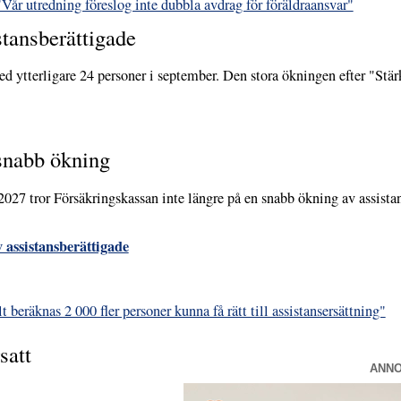
"Vår utredning föreslog inte dubbla avdrag för föräldraansvar"
stansberättigade
 ytterligare 24 personer i september. Den stora ökningen efter "Stärkt 
 snabb ökning
2027 tror Försäkringskassan inte längre på en snabb ökning av assista
 assistansberättigade
 beräknas 2 000 fler personer kunna få rätt till assistansersättning"
satt
ANN