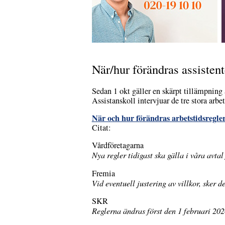
När/hur förändras assistent
Sedan 1 okt gäller en skärpt tillämpning 
Assistanskoll intervjuar de tre stora arbe
När och hur förändras arbetstidsregler
Citat:
Vårdföretagarna
Nya regler tidigast ska gälla i våra avta
Fremia
Vid eventuell justering av villkor, sker de
SKR
Reglerna ändras först den 1 februari 202