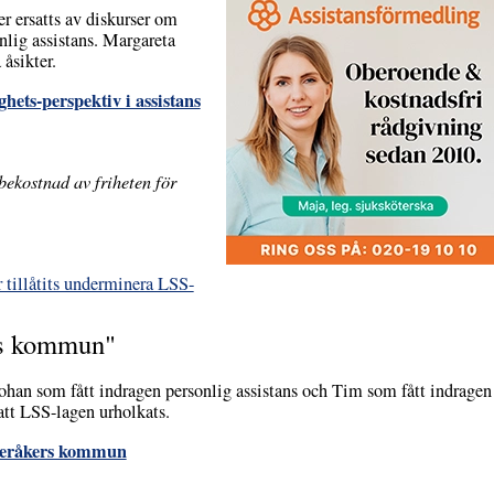
er ersatts av diskurser om
nlig assistans. Margareta
 åsikter.
hets-perspektiv i assistans
 bekostnad av friheten för
 tillåtits underminera LSS-
rs kommun"
ohan som fått indragen personlig assistans och Tim som fått indrage
att LSS-lagen urholkats.
teråkers kommun