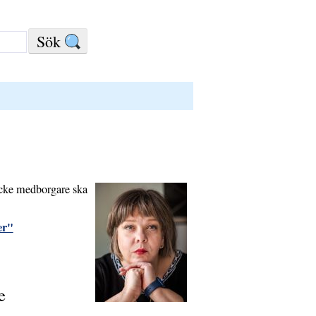
icke medborgare ska
er"
e