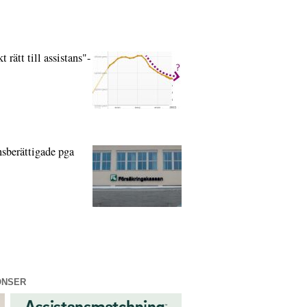
rätt till assistans"-
nsberättigade pga
ONSER