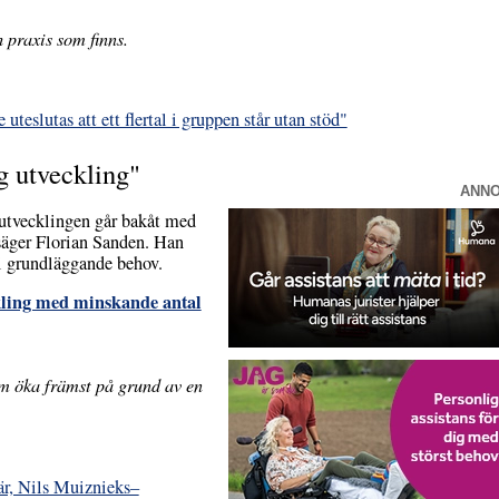
 praxis som finns.
uteslutas att ett flertal i gruppen står utan stöd"
g utveckling"
ANN
 utvecklingen går bakåt med
säger Florian Sanden. Han
 i grundläggande behov.
kling med minskande antal
m öka främst på grund av en
r, Nils Muiznieks–