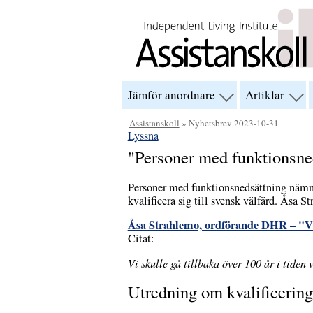
Hoppa till innehåll
Jämför anordnare
Artiklar
visa
visa
menyn
men
för
för
Assistanskoll
» Nyhetsbrev 2023-10-31
“Jämför
“Arti
Lyssna
anordnare”
"Personer med funktionsned
Personer med funktionsnedsättning nämns
kvalificera sig till svensk välfärd. Åsa 
Åsa Strahlemo, ordförande DHR – "Vi 
Citat:
Vi skulle gå tillbaka över 100 år i tiden 
Utredning om kvalificering