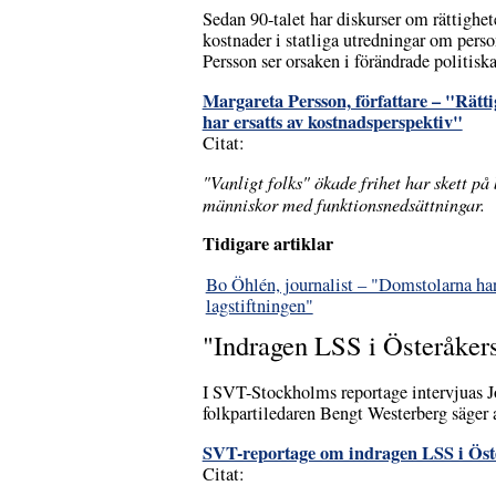
Sedan 90-talet har diskurser om rättighet
kostnader i statliga utredningar om perso
Persson ser orsaken i förändrade politiska
Margareta Persson, författare – "Rättig
har ersatts av kostnadsperspektiv"
Citat:
"Vanligt folks" ökade frihet har skett på
människor med funktionsnedsättningar.
Tidigare artiklar
Bo Öhlén, journalist – "Domstolarna har
lagstiftningen"
"Indragen LSS i Österåke
I SVT-Stockholms reportage intervjuas J
folkpartiledaren Bengt Westerberg säger 
SVT-reportage om indragen LSS i Ös
Citat: