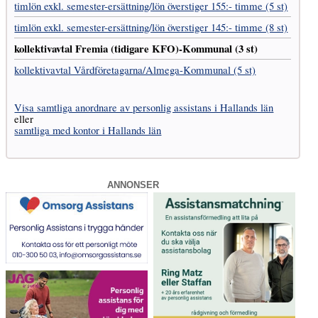
timlön exkl. semester-ersättning/lön överstiger 155:- timme (5 st)
timlön exkl. semester-ersättning/lön överstiger 145:- timme (8 st)
kollektivavtal Fremia (tidigare KFO)-Kommunal (3 st)
kollektivavtal Vård­företagarna­/­Almega-Kommunal (5 st)
Visa samtliga anordnare av personlig assistans i Hallands län
eller
samtliga med kontor i Hallands län
ANNONSER