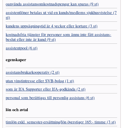
oanvända assistans­omkostnads­pengar kan sparas (9 st)
assistent­löner betalas ut vid en kunds/medlems sjukhus­vistelse (7
st)
kundens uppsägnings­tid är 4 veckor eller kortare (3 st)
kostnads­fria tjänster för personer som ännu inte fått assistans­
beslut eller inte är kund (9 st)
assistentpool (6 st)
egenskaper
assistans­brukar­kooperativ (2 st)
utan vinst­intresse eller SVB-bolag (1 st)
som är IfA Supporter eller IfA-godkända (2 st)
personal som berättigas till personlig assistans (6 st)
lön och avtal
timlön exkl. semester-ersättning/lön överstiger 165:- timme (3 st)