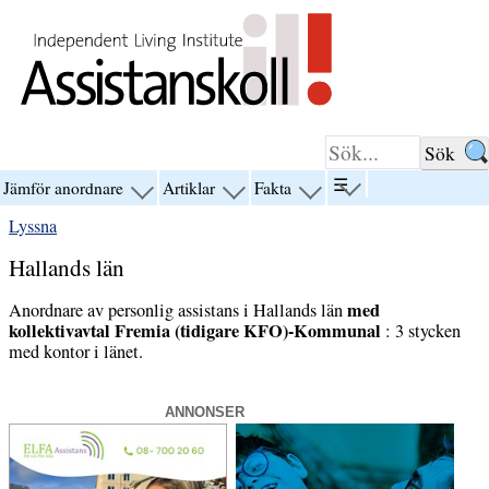
Hoppa till innehåll
☰
Jämför anordnare
Artiklar
Fakta
visa
visa
visa
visa
menyn
menyn
menyn
menyn
Lyssna
för
för
för
för
“☰”
“Jämför
“Artiklar”
“Fakta”
Hallands län
anordnare”
med
Anordnare av personlig assistans i Hallands län
kollektivavtal Fremia (tidigare KFO)-Kommunal
: 3 stycken
med kontor i länet.
ANNONSER