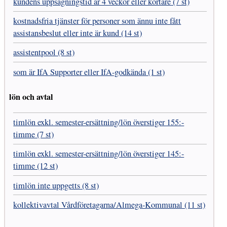
kundens uppsägnings­tid är 4 veckor eller kortare (7 st)
kostnads­fria tjänster för personer som ännu inte fått
assistans­beslut eller inte är kund (14 st)
assistentpool (8 st)
som är IfA Supporter eller IfA-godkända (1 st)
lön och avtal
timlön exkl. semester-ersättning/lön överstiger 155:-
timme (7 st)
timlön exkl. semester-ersättning/lön överstiger 145:-
timme (12 st)
timlön inte uppgetts (8 st)
kollektivavtal Vård­företagarna­/­Almega-Kommunal (11 st)