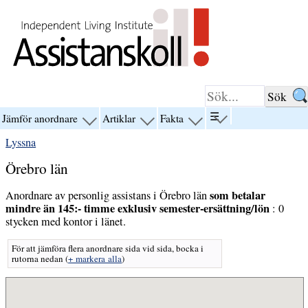
Hoppa till innehåll
☰
Jämför anordnare
Artiklar
Fakta
visa
visa
visa
visa
menyn
menyn
menyn
menyn
Lyssna
för
för
för
för
“☰”
“Jämför
“Artiklar”
“Fakta”
Örebro län
anordnare”
som betalar
Anordnare av personlig assistans i Örebro län
mindre än 145:- timme exklusiv semester-ersättning/lön
: 0
stycken med kontor i länet.
För att jämföra flera anordnare sida vid sida, bocka i
rutorna nedan
(
+ markera alla
)