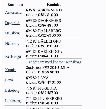
Kommun
Kontakt
696 82 ASKERSUND
Askersund
telefon: 0583-810 00
693 80 DEGERFORS
Degerfors
telefon: 0586-481 00
694 80 HALLSBERG
Hallsberg
telefon: 0582-68 50 00
712 83 HÄLLEFORS
Hällefors
telefon: 0591-641 00
691 83 KARLSKOGA
telefon: 0586-610 00
Karlskoga
1 anordnare med kontor i Karlskoga
Stadshuset 692 80 KUMLA
Kumla
telefon: 019-58 80 00
695 80 LAXÅ
Laxå
telefon: 0584-47 31 00
716 81 FJUGESTA
Lekeberg
telefon: 0585-487 00
711 80 LINDESBERG
Lindesberg
telefon: 0581-810 00
714 80 KOPPARBERG