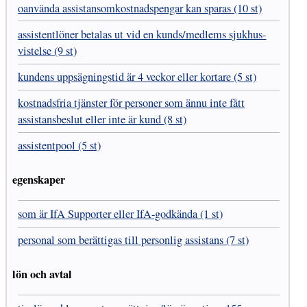
oanvända assistans­omkostnads­pengar kan sparas (10 st)
assistent­löner betalas ut vid en kunds/medlems sjukhus­
vistelse (9 st)
kundens uppsägnings­tid är 4 veckor eller kortare (5 st)
kostnads­fria tjänster för personer som ännu inte fått
assistans­beslut eller inte är kund (8 st)
assistentpool (5 st)
egenskaper
som är IfA Supporter eller IfA-godkända (1 st)
personal som berättigas till personlig assistans (7 st)
lön och avtal