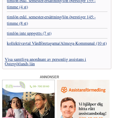
timlön exkl. semester-ersättning/lön överstiger 155:-
timme (4 st)
timlön exkl. semester-ersättning/lön överstiger 145:-
timme (8 st)
timlön inte uppgetts (7 st)
kollektivavtal Vård­företagarna­/­Almega-Kommunal (10 st)
Visa samtliga anordnare av personlig assistans i
Östergötlands län
ANNONSER