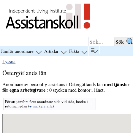
Hoppa till innehåll
☰
Jämför anordnare
Artiklar
Fakta
visa
visa
visa
visa
menyn
menyn
menyn
menyn
Lyssna
för
för
för
för
“☰”
“Jämför
“Artiklar”
“Fakta”
Östergötlands län
anordnare”
med tjänster
Anordnare av personlig assistans i Östergötlands län
för egna arbetsgivare
: 0 stycken med kontor i länet.
För att jämföra flera anordnare sida vid sida, bocka i
rutorna nedan
(
+ markera alla
)