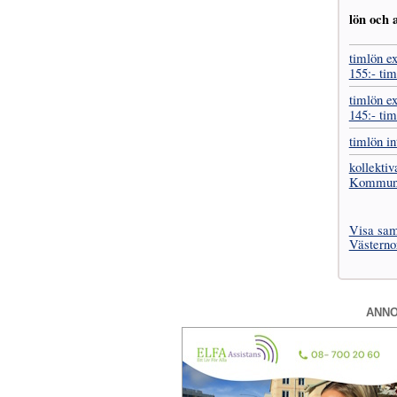
lön och a
timlön ex
155:- tim
timlön ex
145:- ti
timlön in
kollektiv
Kommuna
Visa samt
Västerno
ANN