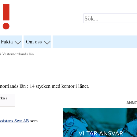
Fakta
Om oss
visa
visa
yn
menyn
menyn
för
för
i Västernorrlands län
klar”
“Fakta”
“Om
oss”
norrlands län : 14 stycken med kontor i länet.
cka i
ANN
Assistans Swe AB
som