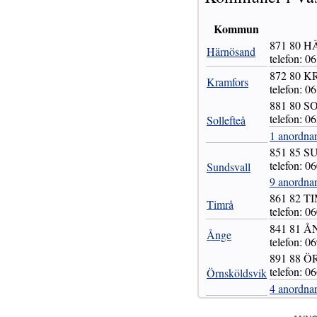
Kommun
871 80 
Härnösand
telefon: 0
872 80 
Kramfors
telefon: 0
881 80 
telefon: 0
Sollefteå
1 anordnar
851 85 
telefon: 0
Sundsvall
9 anordnar
861 82 T
Timrå
telefon: 0
841 81 
Ånge
telefon: 0
891 88 
telefon: 0
Örnsköldsvik
4 anordnar