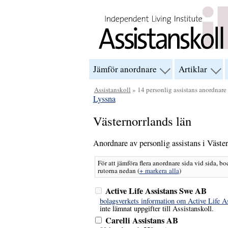
Hoppa till innehåll
Jämför anordnare
Artiklar
visa
visa
menyn
men
för
för
Assistanskoll
» 14 personlig assistans anordnare 
“Jämför
“Arti
Lyssna
anordnare”
Västernorrlands län
Anordnare av personlig assistans i Väster
För att jämföra flera anordnare sida vid sida, bo
rutorna nedan
(
+ markera alla
)
Active Life Assistans Swe AB
bolagsverkets information om Active Life 
inte lämnat uppgifter till Assistanskoll.
Carelli Assistans AB