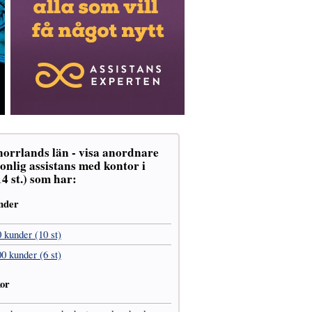
norrlands län - visa anordnare
onlig assistans med kontor i
14 st.) som har:
nder
0 kunder (10 st)
00 kunder (6 st)
kor