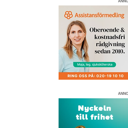
ANN
ANN