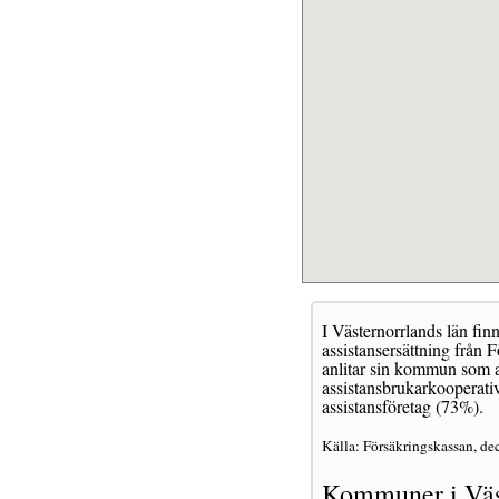
I Västernorrlands län fin
assistansersättning från 
anlitar sin kommun som as
assistansbrukarkooperativ
assistansföretag (73%).
Källa: Försäkringskassan, de
Kommuner i Väst