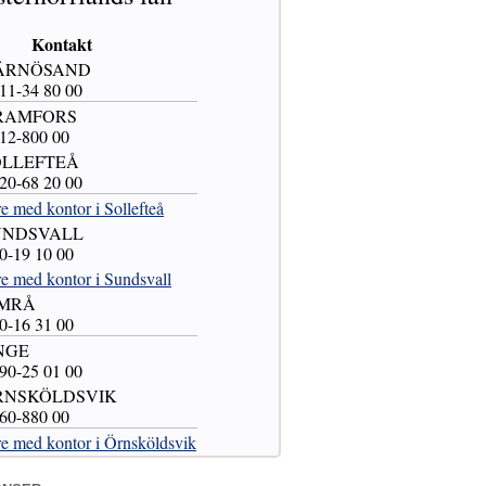
Kontakt
HÄRNÖSAND
611-34 80 00
KRAMFORS
612-800 00
SOLLEFTEÅ
620-68 20 00
e med kontor i Sollefteå
SUNDSVALL
60-19 10 00
e med kontor i Sundsvall
IMRÅ
60-16 31 00
ÅNGE
690-25 01 00
ÖRNSKÖLDSVIK
660-880 00
e med kontor i Örnsköldsvik