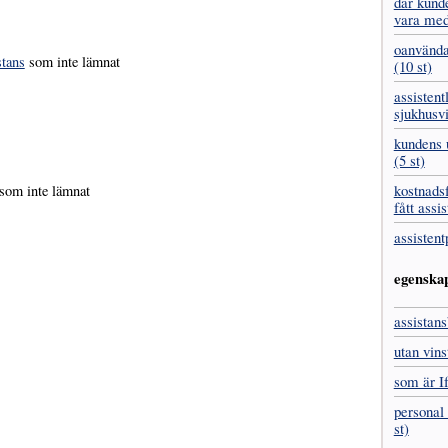
där kund
vara med
oanvända
stans
som inte lämnat
(10 st)
assistent
sjukhus­vi
kundens u
(5 st)
kostnads­
som inte lämnat
fått assis
assistent
egenska
assistans
utan vins
som är I
personal 
st)