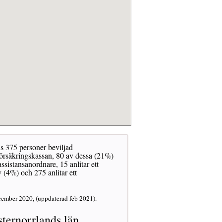
ns 375 personer beviljad
Försäkringskassan, 80 av dessa (21%)
sistansanordnare, 15 anlitar ett
 (4%) och 275 anlitar ett
cember 2020, (uppdaterad feb 2021).
ernorrlands län