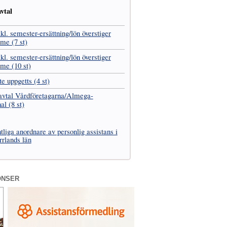
vtal
kl. semester-ersättning/lön överstiger
me (7 st)
kl. semester-ersättning/lön överstiger
mme (10 st)
te uppgetts (4 st)
avtal Vård­företagarna­/­Almega-
l (8 st)
liga anordnare av personlig assistans i
rrlands län
ONSER