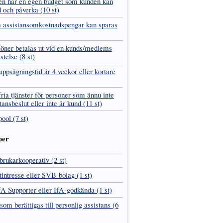
en har en egen budget som kunden kan
 och påverka (10 st)
 assistans­omkostnads­pengar kan sparas
­löner betalas ut vid en kunds/medlems
stelse (8 st)
ppsägnings­tid är 4 veckor eller kortare
fria tjänster för personer som ännu inte
tans­beslut eller inte är kund (11 st)
pool (7 st)
per
­brukar­kooperativ (2 st)
t­intresse eller SVB-bolag (1 st)
fA Supporter eller IfA-godkända (1 st)
som berättigas till personlig assistans (6