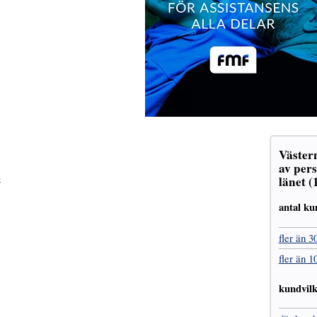
Väster
av pers
»
länet (
antal ku
fler än 3
fler än 1
kundvil