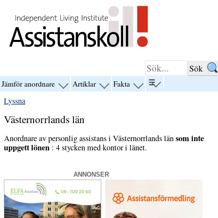
Hoppa till innehåll
☰
Jämför anordnare
Artiklar
Fakta
visa
visa
visa
visa
menyn
menyn
menyn
menyn
Lyssna
för
för
för
för
“☰”
“Jämför
“Artiklar”
“Fakta”
Västernorrlands län
anordnare”
som inte
Anordnare av personlig assistans i Västernorrlands län
uppgett lönen
: 4 stycken med kontor i länet.
ANNONSER