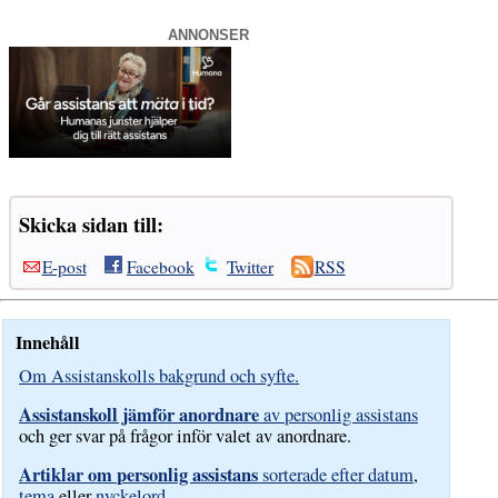
ANNONSER
Skicka sidan till:
E-post
Facebook
Twitter
RSS
Innehåll
Om Assistanskolls bakgrund och syfte.
Assistanskoll jämför anordnare
av personlig assistans
och ger svar på frågor inför valet av anordnare.
Artiklar om personlig assistans
sorterade efter datum
,
tema
eller
nyckelord
.