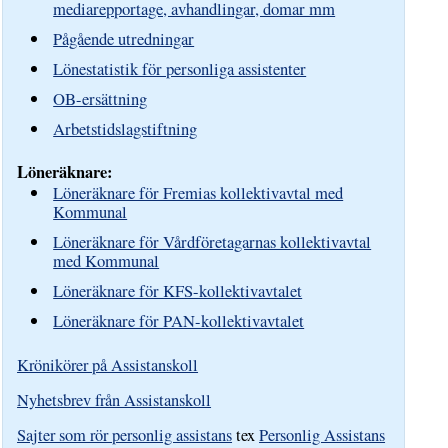
mediarepportage, avhandlingar, domar mm
Pågående utredningar
Lönestatistik för personliga assistenter
OB-ersättning
Arbetstidslagstiftning
Löneräknare:
Löneräknare för Fremias kollektivavtal med
Kommunal
Löneräknare för Vårdföretagarnas kollektivavtal
med Kommunal
Löneräknare för KFS-kollektivavtalet
Löneräknare för PAN-kollektivavtalet
Krönikörer på Assistanskoll
Nyhetsbrev från Assistanskoll
Sajter som rör personlig assistans
tex
Personlig Assistans