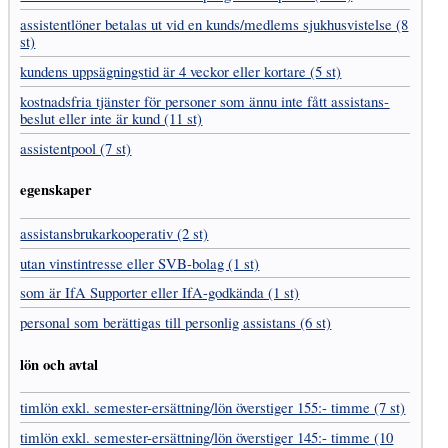
assistent­löner betalas ut vid en kunds/medlems sjukhus­vistelse (8
st)
kundens uppsägnings­tid är 4 veckor eller kortare (5 st)
kostnads­fria tjänster för personer som ännu inte fått assistans­
beslut eller inte är kund (11 st)
assistentpool (7 st)
egenskaper
assistans­brukar­kooperativ (2 st)
utan vinst­intresse eller SVB-bolag (1 st)
som är IfA Supporter eller IfA-godkända (1 st)
personal som berättigas till personlig assistans (6 st)
lön och avtal
timlön exkl. semester-ersättning/lön överstiger 155:- timme (7 st)
timlön exkl. semester-ersättning/lön överstiger 145:- timme (10