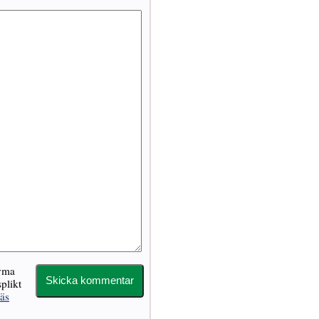
nyma
plikt
äs