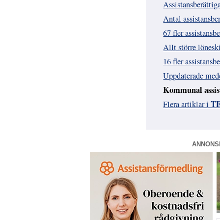
Assistansberättig
Antal assistansbe
67 fler assistansbe
Allt större lönesk
16 fler assistansb
Uppdaterade medel
Kommunal assista
TE
Flera artiklar i
ANNONS