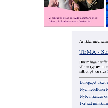
Artiklar med sam
Hoppa över
TEMA - Stat
Hur många har fått
vilken typ av anor
siffror på vår sida
Lönegapet växer 
Nya medellöner fö
Nybeviljanden och
Fortsatt minskni