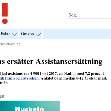
Fakta
Om oss
visa
visa
yn
menyn
menyn
för
för
stansersättning
klar”
“Fakta”
“Om
oss”
s ersätter
Assistansersättning
ad assistans var 4 900 i okt 2017, en ökning med 7,2 procent
tik från Socialstyrelsen
. Antalet barn mellan 0-12 år ökar mest,
t år.
ER