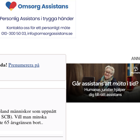
ANN
åda!
Prenumerera på
 Bland människor som uppnått
l SCB). Vill man minska
te 65 årsgränsen bort..