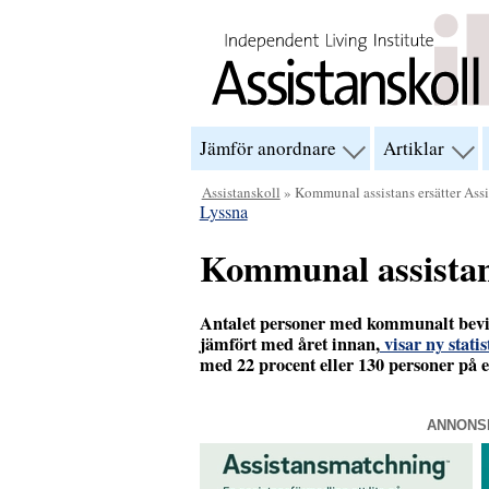
Hoppa till innehåll
Jämför anordnare
Artiklar
visa
visa
menyn
men
för
för
Assistanskoll
» Kommunal assistans ersätter Assi
“Jämför
“Arti
Lyssna
anordnare”
Kommunal assistan
Antalet personer med kommunalt bevilj
jämfört med året innan,
visar ny statis
med 22 procent eller 130 personer på et
ANNONS