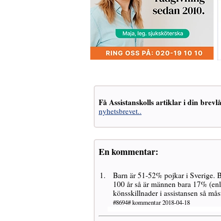
Få Assistanskolls artiklar i din brevl
nyhetsbrevet..
En kommentar:
Barn är 51-52% pojkar i Sverige.
100 år så är männen bara 17% (en
könsskillnader i assistansen så mås
#8694# kommentar 2018-04-18