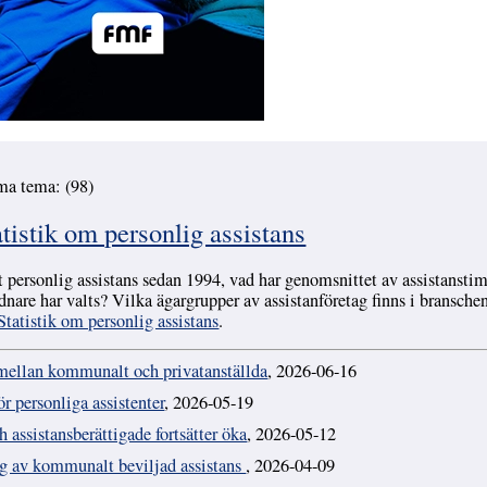
ma tema: (98)
istik om personlig assistans
 personlig assistans sedan 1994, vad har genomsnittet av assistansti
dnare har valts? Vilka ägargrupper av assistanföretag finns i bransche
Statistik om personlig assistans
.
mellan kommunalt och privatanställda
, 2026-06-16
r personliga assistenter
, 2026-05-19
 assistansberättigade fortsätter öka
, 2026-05-12
ng av kommunalt beviljad assistans
, 2026-04-09