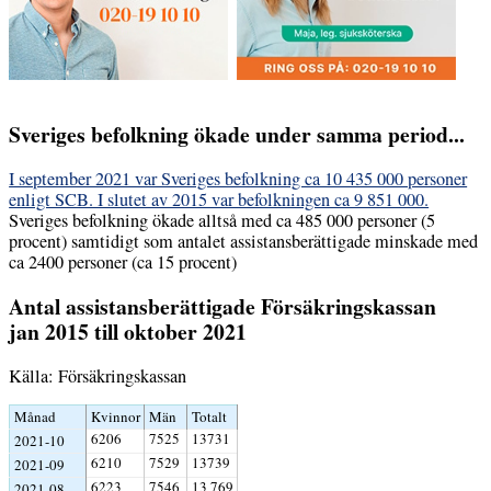
Sveriges befolkning ökade under samma period...
I september 2021 var Sveriges befolkning ca 10 435 000 personer
enligt SCB. I slutet av 2015 var befolkningen ca 9 851 000.
Sveriges befolkning ökade alltså med ca 485 000 personer (5
procent) samtidigt som antalet assistansberättigade minskade med
ca 2400 personer (ca 15 procent)
Antal assistansberättigade Försäkringskassan
jan 2015 till oktober 2021
Källa: Försäkringskassan
Månad
Kvinnor
Män
Totalt
6206
7525
13731
2021-10
6210
7529
13739
2021-09
6223
7546
13 769
2021-08