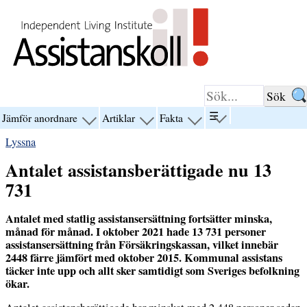
Hoppa till innehåll
☰
Jämför anordnare
Artiklar
Fakta
visa
visa
visa
visa
menyn
menyn
menyn
menyn
Lyssna
för
för
för
för
“☰”
“Jämför
“Artiklar”
“Fakta”
Antalet assistansberättigade nu 13
anordnare”
731
Antalet med statlig assistansersättning fortsätter minska,
månad för månad. I oktober 2021 hade 13 731 personer
assistansersättning från Försäkringskassan, vilket innebär
2448
färre jämfört med oktober 2015. Kommunal assistans
täcker inte upp och allt sker samtidigt som Sveriges befolkning
ökar.