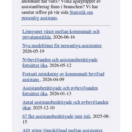
anordnare har valts? Vilka ägargrupper av
assistanföretag finns i branschen? Vi har
samlat siffror på vår sida
Statistik om
personlig assistans
.
Lönegapet växer mellan kommunalt och
privatanställda
, 2026-06-16
Nya medellöner för personliga assistenter
,
2026-05-19
Nybeviljanden och assistansberättigade
fortsätter öka
, 2026-05-12
Fortsatt minskning av kommunalt beviljad
assistans
, 2026-04-09
Assistansberättigade och nybeviljanden
fortsätter öka
, 2026-01-13
Antal assistansberättigade och nybeviljanden
ökar
, 2025-12-10
67 fler assistansberättigade juni-juli
, 2025-08-
15
Allt större löneskillnad mellan assistenter
,