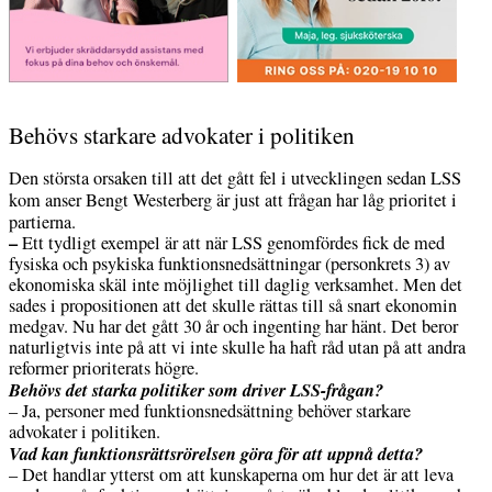
Behövs starkare advokater i politiken
Den största orsaken till att det gått fel i utvecklingen sedan LSS
kom anser Bengt Westerberg är just att
frågan har låg prioritet i
partierna.
–
Ett tydligt exempel är att när LSS genomfördes fick de med
fysiska och psykiska funktionsnedsättningar (personkrets 3) av
ekonomiska skäl inte möjlighet till daglig verksamhet. Men det
sades i propositionen att det skulle rättas till så snart ekonomin
medgav. Nu har det gått 30 år och ingenting har hänt. Det beror
naturligtvis inte på att vi inte skulle ha haft råd utan på att andra
reformer prioriterats högre.
Behövs det starka politiker som driver LSS-frågan?
– Ja, personer med funktionsnedsättning behöver starkare
advokater i politiken.
Vad kan funktionsrättsrörelsen göra för att uppnå detta?
– Det handlar ytterst om att kunskaperna om hur det är att leva