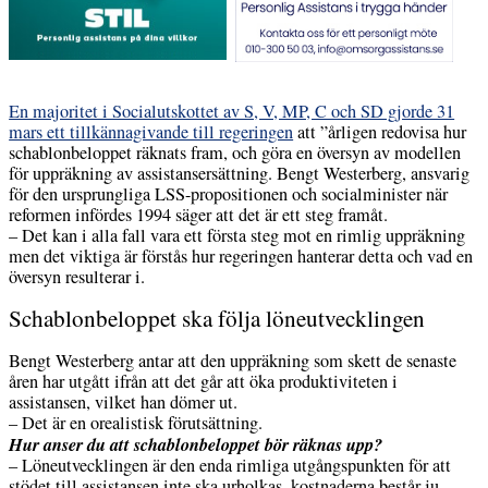
En majoritet i Socialutskottet av S, V, MP, C och SD gjorde 31
mars ett tillkännagivande till regeringen
att ”årligen redovisa hur
schablonbeloppet räknats fram, och göra en översyn av modellen
för uppräkning av assistansersättning. Bengt Westerberg, ansvarig
för den ursprungliga LSS-propositionen och socialminister när
reformen infördes 1994 säger att det är ett steg framåt.
– Det kan i alla fall vara ett första steg mot en rimlig uppräkning
men det viktiga är förstås hur regeringen hanterar detta och vad en
översyn resulterar i.
Schablonbeloppet ska följa löneutvecklingen
Bengt Westerberg antar att den uppräkning som skett de senaste
åren har utgått ifrån att det går att öka produktiviteten i
assistansen, vilket han dömer ut.
– Det är en orealistisk förutsättning.
Hur anser du att schablonbeloppet bör räknas upp?
– Löneutvecklingen är den enda rimliga utgångspunkten för att
stödet till assistansen inte ska urholkas, kostnaderna består ju