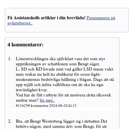
Få Assistanskolls artiklar i din brevlåda!
Prenumerera på
nyhetsbrevet..
4 kommentarer:
Löneutvecklingen ska självklart vara det som styr
uppräkningen av schablonen som Bengt säger.
L, SD och KD lovade runt vad gäller LSD innan valet
men verkar nu helt ha abdikerat för sosse-light-
moderaternas bedrövliga hållning i frågan. Dags att stå
upp rejält och infria vallöftena om de ska ha ngn
trovärdighet kvar.
Vad har de fått i utbyte för att motivera detta rikssvek
undrar man?
läs mer..
#11625# kommentar 2024-06-24 kl.13
Bra, att Bengt Westerberg lägger sig i debatten Det
behövs någon, med samma driv som Bengt, för att