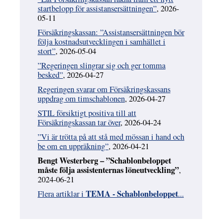
startbelopp för assistansersättningen”
, 2026-
05-11
Försäkringskassan: ”Assistansersättningen bör
följa kostnadsutvecklingen i samhället i
stort”
, 2026-05-04
”Regeringen slingrar sig och ger tomma
besked”
, 2026-04-27
Regeringen svarar om Försäkringskassans
uppdrag om timschablonen
, 2026-04-27
STIL försiktigt positiva till att
Försäkringskassan tar över
, 2026-04-24
”Vi är trötta på att stå med mössan i hand och
be om en uppräkning”
, 2026-04-21
Bengt Westerberg – ”Schablonbeloppet
måste följa assistenternas löneutveckling”
,
2024-06-21
TEMA - Schablonbeloppet
Flera artiklar i
...