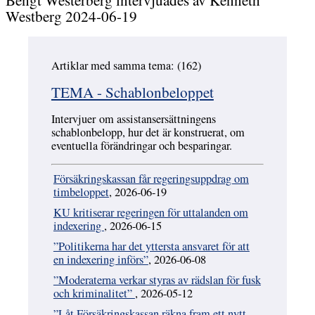
Westberg 2024-06-19
Artiklar med samma tema: (162)
Hoppa över
TEMA - Schablonbeloppet
Intervjuer om assistansersättningens
schablonbelopp, hur det är konstruerat, om
eventuella förändringar och besparingar.
Försäkringskassan får regeringsuppdrag om
timbeloppet
, 2026-06-19
KU kritiserar regeringen för uttalanden om
indexering
, 2026-06-15
”Politikerna har det yttersta ansvaret för att
en indexering införs”
, 2026-06-08
”Moderaterna verkar styras av rädslan för fusk
och kriminalitet”
, 2026-05-12
”Låt Försäkringskassan räkna fram ett nytt