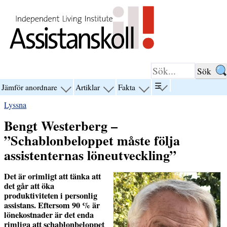
Hoppa till innehåll
☰
Jämför anordnare
Artiklar
Fakta
visa
visa
visa
visa
menyn
menyn
menyn
menyn
Lyssna
för
för
för
för
“☰”
“Jämför
“Artiklar”
“Fakta”
Bengt Westerberg –
anordnare”
”Schablonbeloppet måste följa
assistenternas löneutveckling”
Det är orimligt att tänka att
det går att öka
produktiviteten i personlig
assistans. Eftersom 90 % är
lönekostnader är det enda
rimliga att schablonbeloppet