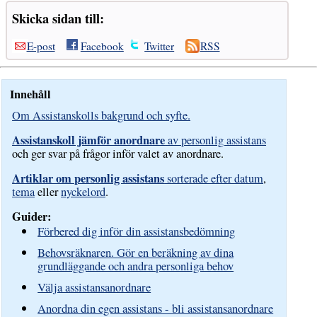
Skicka sidan till:
E-post
Facebook
Twitter
RSS
Innehåll
Om Assistanskolls bakgrund och syfte.
Assistanskoll jämför anordnare
av personlig assistans
och ger svar på frågor inför valet av anordnare.
Artiklar om personlig assistans
sorterade efter datum
,
tema
eller
nyckelord
.
Guider:
Förbered dig inför din assistansbedömning
Behovsräknaren. Gör en beräkning av dina
grundläggande och andra personliga behov
Välja assistansanordnare
Anordna din egen assistans - bli assistansanordnare