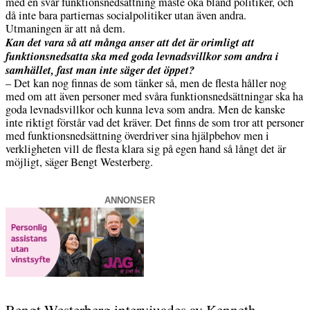
med en svår funktionsnedsättning måste öka bland politiker, och
då inte bara partiernas socialpolitiker utan även andra.
Utmaningen är att nå dem.
Kan det vara så att många anser att det är orimligt att
funktionsnedsatta ska med goda levnadsvillkor som andra i
samhället, fast man inte säger det öppet?
– Det kan nog finnas de som tänker så, men de flesta håller nog
med om att även personer med svåra funktionsnedsättningar ska ha
goda levnadsvillkor och kunna leva som andra. Men de kanske
inte riktigt förstår vad det kräver. Det finns de som tror att personer
med funktionsnedsättning överdriver sina hjälpbehov men i
verkligheten vill de flesta klara sig på egen hand så långt det är
möjligt, säger Bengt Westerberg.
ANNONSER
Bengt Westerberg intervjuades av Kenneth