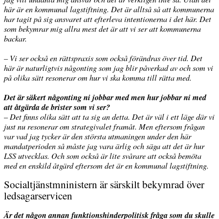
här är en kommunal lagstiftning. Det är alltså så att kommunerna
har tagit på sig ansvaret att efterleva intentionerna i det här. Det
som bekymrar mig allra mest det är att vi ser att kommunerna
backar.
– Vi ser också en rättspraxis som också förändras över tid. Det
här är naturligtvis någonting som jag blir påverkad av och som vi
på olika sätt resonerar om hur vi ska komma till rätta med.
Det är säkert någonting ni jobbar med men hur jobbar ni med
att åtgärda de brister som vi ser?
–
Det finns olika sätt att ta sig an detta. Det är väl i ett läge där vi
just nu resonerar om strategivalet framåt. Men eftersom frågan
var vad jag tycker är den största utmaningen under den här
mandatperioden så måste jag vara ärlig och säga att det är hur
LSS utvecklas. Och som också är lite svårare att också bemöta
med en enskild åtgärd eftersom det är en kommunal lagstiftning.
Socialtjänstmninistern är särskilt bekymrad över
ledsagarservicen
Är det någon annan funktionshinderpolitisk fråga som du skulle