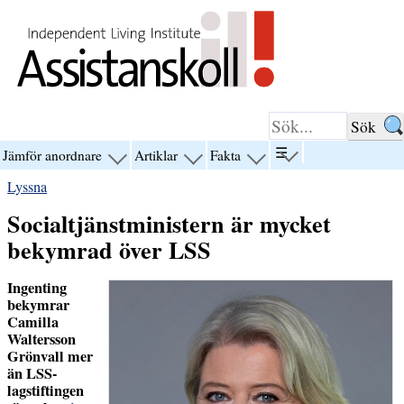
Hoppa till innehåll
☰
Jämför anordnare
Artiklar
Fakta
visa
visa
visa
visa
menyn
menyn
menyn
menyn
Lyssna
för
för
för
för
“☰”
“Jämför
“Artiklar”
“Fakta”
Socialtjänstministern är mycket
anordnare”
bekymrad över LSS
Ingenting
bekymrar
Camilla
Waltersson
Grönvall mer
än LSS-
lagstiftingen