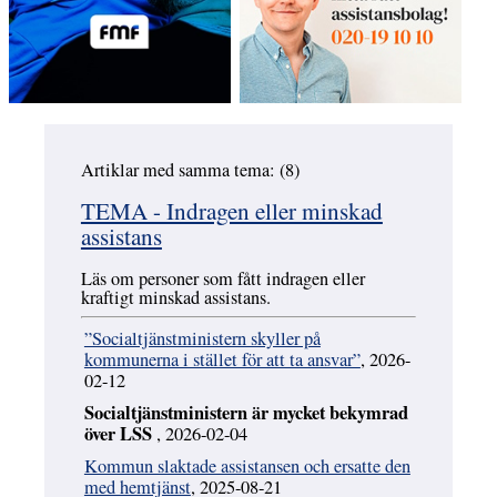
Artiklar med samma tema: (8)
Hoppa över
TEMA - Indragen eller minskad
assistans
Läs om personer som fått indragen eller
kraftigt minskad assistans.
”Socialtjänstministern skyller på
kommunerna i stället för att ta ansvar”
, 2026-
02-12
Socialtjänstministern är mycket bekymrad
över LSS
, 2026-02-04
Kommun slaktade assistansen och ersatte den
med hemtjänst
, 2025-08-21