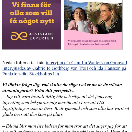
Nedan följer citat från
intervjun där Camilla Waltersson Grönvall
intervjuades av Gabrielle Göthberg von Troil och Ida Hansson på
Funktionsrätt Stockholms län.
Vi tänkte fråga dig, vad skulle du säga tycker du är de största
utmaningarna? Från ditt perspektiv.
– Jag vill vara brutalt ärlig här och säga att det finns nog
ingenting som bekymrar mig mer än att vi ser att LSS-
lagstiftningen som är över 30 år gammal och som alla har varit så
glada över att den kom på plats.
– Ibland blir man lite ledsen för man tror att det säger jag för att
jag vill undanta mig ansvar och det är verkligen inte så. Utan det