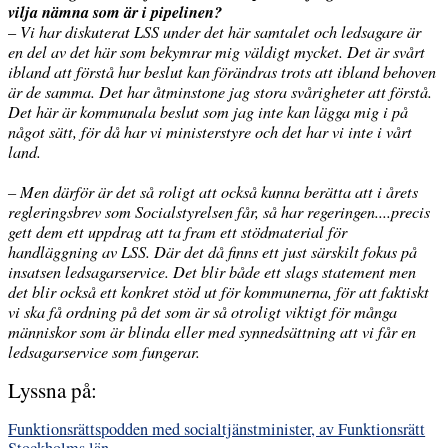
vilja nämna som är i pipelinen?
–
Vi har diskuterat LSS under det här samtalet och ledsagare är
en del av det här som bekymrar mig väldigt mycket. Det är svårt
ibland att förstå hur beslut kan förändras trots att ibland behoven
är de samma. Det har åtminstone jag stora svårigheter att förstå.
Det här är kommunala beslut som jag inte kan lägga mig i på
något sätt, för då har vi ministerstyre och det har vi inte i vårt
land.
– Men därför är det så roligt att också kunna berätta att i årets
regleringsbrev som Socialstyrelsen får, så har regeringen....precis
gett dem ett uppdrag att ta fram ett stödmaterial för
handläggning av LSS. Där det då finns ett just särskilt fokus på
insatsen ledsagarservice. Det blir både ett slags statement men
det blir också ett konkret stöd ut för kommunerna, för att faktiskt
vi ska få ordning på det som är så otroligt viktigt för många
människor som är blinda eller med synnedsättning att vi får en
ledsagarservice som fungerar.
Lyssna på:
Funktionsrättspodden med socialtjänstminister, av Funktionsrätt