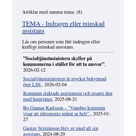
Artiklar med samma tema: (8)
Hoppa över
TEMA - Indragen eller minskad
assistans
Läs om personer som fått indragen eller
kraftigt minskad assistans.
”Socialtjänstministern skyller på
kommunerna i stället för att ta ansvar”
,
2026-02-12
Socialtjänstministern är mycket bekymrad
över LSS
, 2026-02-04
Kommun slaktade assistansen och ersatte den
med hemtjänst
, 2025-08-21
Bo Gunnar Karlsson – ”Vansbro kommun
visar att rättspraxis spårat ur helt”
, 2025-01-
27
Gustav Sixtensson blev av med all sin
assistans
, 2024-08-29