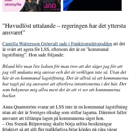
”Huvudlöst uttalande – regeringen har det yttersta
ansvaret”
Camilla Waltersson Grönvall sade i Funktionsrättspodden
att det
är svårt att agera för LSS, eftersom det är en ”kommunal
lagstiftning”. Hon sade följande:
Ibland blir man lite ledsen för man tror att det säger jag för att
jag vill undanta mig ansvar och det är verkligen inte så. Utan det
här är en kommunal lagstiftning. Det är alltså så att kommunerna
har tagit på sig ansvaret att efterleva intentionerna i det här. Det
som bekymrar mig allra mest det är att vi ser att kommunerna
backar.
Anna Quarnström svarar att LSS inte är en kommunal lagstiftning
utan att det är Sveriges riksdag som stiftar lagarna. Däremot faller
ansvaret att tillämpa lagen på kommunerna säger hon.
– Om Svensk Bilprovning skulle börja utföra besiktningar
felaktigt så att allt fler trafikfarliga bilar kördes på våra vägar