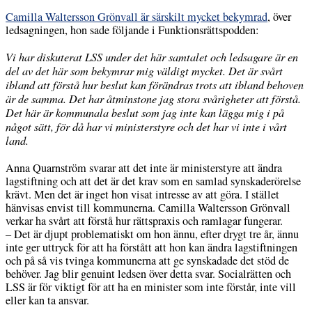
Camilla Waltersson Grönvall är särskilt mycket bekymrad
, över
ledsagningen, hon sade följande i Funktionsrättspodden:
Vi har diskuterat LSS under det här samtalet och ledsagare är en
del av det här som bekymrar mig väldigt mycket. Det är svårt
ibland att förstå hur beslut kan förändras trots att ibland behoven
är de samma. Det har åtminstone jag stora svårigheter att förstå.
Det här är kommunala beslut som jag inte kan lägga mig i på
något sätt, för då har vi ministerstyre och det har vi inte i vårt
land.
Anna Quarnström svarar att det inte är ministerstyre att ändra
lagstiftning och att det är det krav som en samlad synskaderörelse
krävt. Men det är inget hon visat intresse av att göra. I stället
hänvisas envist till kommunerna. Camilla Waltersson Grönvall
verkar ha svårt att förstå hur rättspraxis och ramlagar fungerar.
– Det är djupt problematiskt om hon ännu, efter drygt tre år, ännu
inte ger uttryck för att ha förstått att hon kan ändra lagstiftningen
och på så vis tvinga kommunerna att ge synskadade det stöd de
behöver. Jag blir genuint ledsen över detta svar. Socialrätten och
LSS är för viktigt för att ha en minister som inte förstår, inte vill
eller kan ta ansvar.