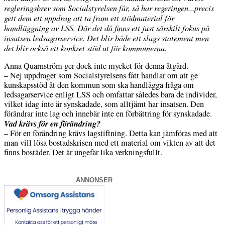
regleringsbrev som Socialstyrelsen får, så har regeringen...precis
gett dem ett uppdrag att ta fram ett stödmaterial för
handläggning av LSS. Där det då finns ett just särskilt fokus på
insatsen ledsagarservice. Det blir både ett slags statement men
det blir också ett konkret stöd ut för kommunerna.
Anna Quarnström ger dock inte mycket för denna åtgärd.
– Nej uppdraget som Socialstyrelsens fått handlar om att ge
kunskapsstöd åt den kommun som ska handlägga fråga om
ledsagarservice enligt LSS och omfattar således bara de individer,
vilket idag inte är synskadade, som alltjämt har insatsen. Den
förändrar inte lag och innebär inte en förbättring för synskadade.
Vad krävs för en förändring?
– För en förändring krävs lagstiftning. Detta kan jämföras med att
man vill lösa bostadskrisen med ett material om vikten av att det
finns bostäder. Det är ungefär lika verkningsfullt.
ANNONSER