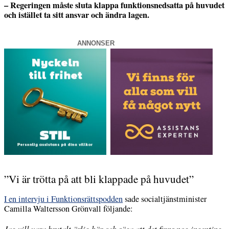
– Regeringen måste sluta klappa funktionsnedsatta på huvudet
och istället ta sitt ansvar och ändra lagen.
ANNONSER
”Vi är trötta på att bli klappade på huvudet”
I en intervju i Funktionsrättspodden
sade socialtjänstminister
Camilla Waltersson Grönvall följande:
Jag vill vara brutalt ärlig här och säga att det finns nog ingenting