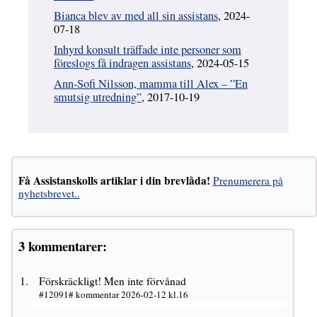
Bianca blev av med all sin assistans
, 2024-
07-18
Inhyrd konsult träffade inte personer som
föreslogs få indragen assistans
, 2024-05-15
Ann-Sofi Nilsson, mamma till Alex – ”En
smutsig utredning”
, 2017-10-19
Få Assistanskolls artiklar i din brevlåda!
Prenumerera på
nyhetsbrevet..
3 kommentarer:
Förskräckligt! Men inte förvånad
#12091# kommentar 2026-02-12 kl.16