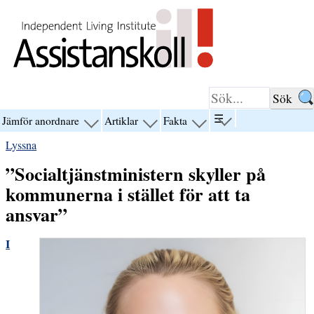
Hoppa till innehåll
☰
Jämför anordnare
Artiklar
Fakta
visa
visa
visa
visa
menyn
menyn
menyn
menyn
Lyssna
för
för
för
för
“☰”
“Jämför
“Artiklar”
“Fakta”
”Socialtjänstministern skyller på
anordnare”
kommunerna i stället för att ta
ansvar”
I