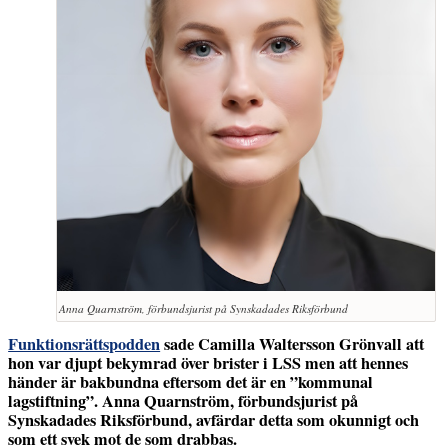
Anna Quarnström, förbundsjurist på Synskadades Riksförbund
Funktionsrättspodden
sade Camilla Waltersson Grönvall att
hon var djupt bekymrad över brister i LSS men att hennes
händer är bakbundna eftersom det är en ”kommunal
lagstiftning”. Anna Quarnström, förbundsjurist på
Synskadades Riksförbund, avfärdar detta som okunnigt och
som ett svek mot de som drabbas.