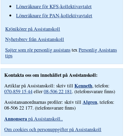
Löneräknare för KFS-kollektivavtalet
Löneräknare för PAN-kollektivavtalet
Krönikörer på Assistanskoll
Nyhetsbrev från Assistanskoll
Sajter som rör personlig assistans
tex
Personlig Assistans
tips
Kontakta oss om innehållet på Assistanskoll:
Kenneth
Artiklar på Assistanskoll: skriv till
, telefon:
070-859 15 44
eller
08-506 22 181
. (telefonsvarare finns)
Algren
Assistansanordnarnas profiler: skriv till
, telefon:
08-506 22 177. (telefonsvarare finns)
Annonsera
på Assistanskoll..
Om cookies och personuppgifter på Assistanskoll