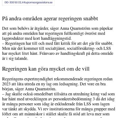
På andra områden agerar regeringen snabbt
Det som behövs är åtgärder, säger Anna Quarnström som påpekar
att på andra områden har regeringen fullkomligt överöst med
lagprodukter med kort handläggningstid.
– Regeringen har till och med fått kritik för att det går för snabbt.
Men när det kommer till socialtjänst, socialförsäkring- och LSS
har mycket litet hänt. Frånvaro av handlingskraft på detta område
är i sig talande.
Regeringen kan göra mycket om de vill
Regeringens expertmyndighet rekommenderade regeringen redan
2023 att låta utreda en ny lag om ledsagning. Det vore en bra
början, säger Anna Quarnström.
– Jag skulle också omedelbart tillsätta en utredning kring vad som
har hänt med utvecklingen av personkretsbedömning 3 då det idag
är många personer som idag är exkluderade från LSS som lagen
var tänkt att skydda. Vi rev institutionerna för många grupper med
löftet om att människor i stället skulle få stöd att leva mer som