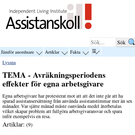
Hoppa till innehåll
☰
Jämför anordnare
Artiklar
Fakta
visa
visa
visa
visa
menyn
menyn
menyn
menyn
Lyssna
för
för
för
för
“☰”
“Jämför
“Artiklar”
“Fakta”
TEMA - Avräkningsperiodens
anordnare”
effekter för egna arbetsgivare
Egna arbetsgivare har protesterat mot att att det inte går att ha
sparad assistansersättning från använda assistanstimmar mer än sex
månader. Var sjätte månad måste oanvända medel återbetalas
vilket skapar problem att fullgöra arbetsgivaransvar och spara
inför exempelvis en resa.
Artiklar:
(9)