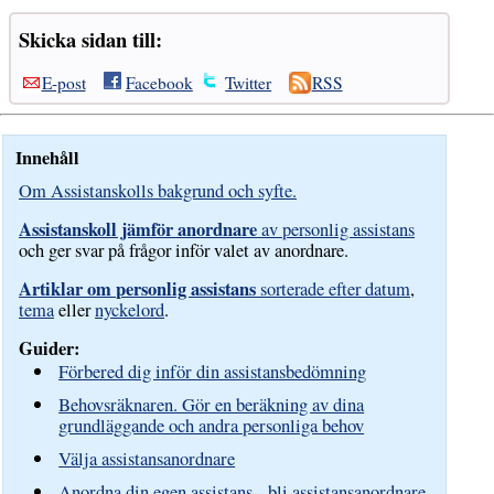
Skicka sidan till:
E-post
Facebook
Twitter
RSS
Innehåll
Om Assistanskolls bakgrund och syfte.
Assistanskoll jämför anordnare
av personlig assistans
och ger svar på frågor inför valet av anordnare.
Artiklar om personlig assistans
sorterade efter datum
,
tema
eller
nyckelord
.
Guider:
Förbered dig inför din assistansbedömning
Behovsräknaren. Gör en beräkning av dina
grundläggande och andra personliga behov
Välja assistansanordnare
Anordna din egen assistans - bli assistansanordnare