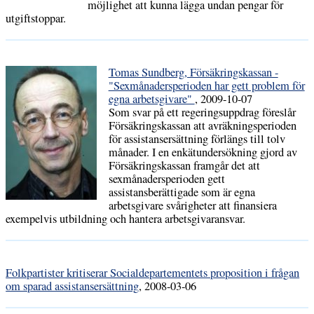
möjlighet att kunna lägga undan pengar för
utgiftstoppar.
Tomas Sundberg, Försäkringskassan -
"Sexmånadersperioden har gett problem för
egna arbetsgivare"
, 2009-10-07
Som svar på ett regeringsuppdrag föreslår
Försäkringskassan att avräkningsperioden
för assistansersättning förlängs till tolv
månader. I en enkätundersökning gjord av
Försäkringskassan framgår det att
sexmånadersperioden gett
assistansberättigade som är egna
arbetsgivare svårigheter att finansiera
exempelvis utbildning och hantera arbetsgivaransvar.
Folkpartister kritiserar Socialdepartementets proposition i frågan
om sparad assistansersättning
, 2008-03-06