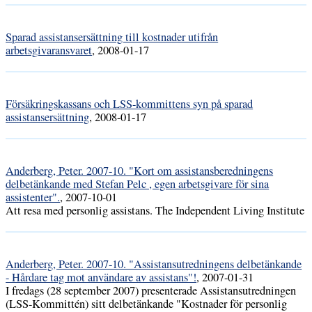
Sparad assistansersättning till kostnader utifrån
arbetsgivaransvaret
, 2008-01-17
Försäkringskassans och LSS-kommittens syn på sparad
assistansersättning
, 2008-01-17
Anderberg, Peter. 2007-10. "Kort om assistansberedningens
delbetänkande med Stefan Pelc , egen arbetsgivare för sina
assistenter".
, 2007-10-01
Att resa med personlig assistans. The Independent Living Institute
Anderberg, Peter. 2007-10. "Assistansutredningens delbetänkande
- Hårdare tag mot användare av assistans"!
, 2007-01-31
I fredags (28 september 2007) presenterade Assistansutredningen
(LSS-Kommittén) sitt delbetänkande "Kostnader för personlig