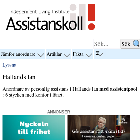
Hoppa till innehåll
☰
Jämför anordnare
Artiklar
Fakta
visa
visa
visa
visa
menyn
menyn
menyn
menyn
Lyssna
för
för
för
för
“☰”
“Jämför
“Artiklar”
“Fakta”
Hallands län
anordnare”
med assistentpool
Anordnare av personlig assistans i Hallands län
: 6 stycken med kontor i länet.
ANNONSER