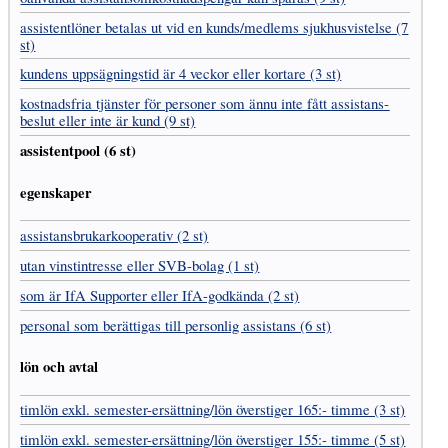
assistent­löner betalas ut vid en kunds/medlems sjukhus­vistelse (7
st)
kundens uppsägnings­tid är 4 veckor eller kortare (3 st)
kostnads­fria tjänster för personer som ännu inte fått assistans­
beslut eller inte är kund (9 st)
assistentpool (6 st)
egenskaper
assistans­brukar­kooperativ (2 st)
utan vinst­intresse eller SVB-bolag (1 st)
som är IfA Supporter eller IfA-godkända (2 st)
personal som berättigas till personlig assistans (6 st)
lön och avtal
timlön exkl. semester-ersättning/lön överstiger 165:- timme (3 st)
timlön exkl. semester-ersättning/lön överstiger 155:- timme (5 st)