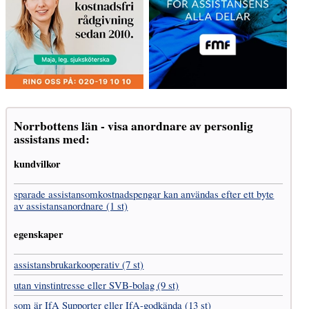
Norrbottens län - visa anordnare av personlig
assistans med:
kundvilkor
sparade assistans­omkostnads­pengar kan användas efter ett byte
av assistans­anordnare (1 st)
egenskaper
assistans­brukar­kooperativ (7 st)
utan vinst­intresse eller SVB-bolag (9 st)
som är IfA Supporter eller IfA-godkända (13 st)