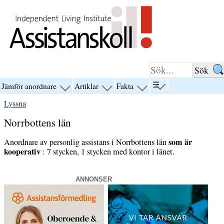
Hoppa till innehåll
☰
Jämför anordnare
Artiklar
Fakta
visa
visa
visa
visa
menyn
menyn
menyn
menyn
Lyssna
för
för
för
för
“☰”
“Jämför
“Artiklar”
“Fakta”
Norrbottens län
anordnare”
som är
Anordnare av personlig assistans i Norrbottens län
kooperativ
: 7 stycken, 1 stycken med kontor i länet.
ANNONSER