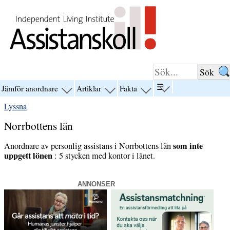
Hoppa till innehåll
☰
Jämför anordnare
Artiklar
Fakta
visa
visa
visa
visa
menyn
menyn
menyn
menyn
Lyssna
för
för
för
för
“☰”
“Jämför
“Artiklar”
“Fakta”
Norrbottens län
anordnare”
som inte
Anordnare av personlig assistans i Norrbottens län
uppgett lönen
: 5 stycken med kontor i länet.
ANNONSER