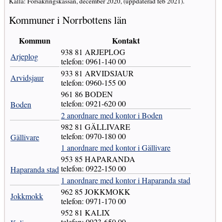
Källa: Försäkringskassan, december 2020, (uppdaterad feb 2021).
Kommuner i Norrbottens län
Kommun
Kontakt
938 81 ARJEPLOG
Arjeplog
telefon: 0961-140 00
933 81 ARVIDSJAUR
Arvidsjaur
telefon: 0960-155 00
961 86 BODEN
telefon: 0921-620 00
Boden
2 anordnare med kontor i Boden
982 81 GÄLLIVARE
telefon: 0970-180 00
Gällivare
1 anordnare med kontor i Gällivare
953 85 HAPARANDA
telefon: 0922-150 00
Haparanda stad
1 anordnare med kontor i Haparanda stad
962 85 JOKKMOKK
Jokkmokk
telefon: 0971-170 00
952 81 KALIX
telefon: 0923-650 00