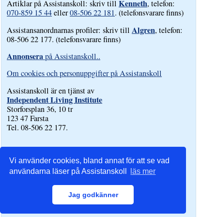
Kenneth
Artiklar på Assistanskoll: skriv till
, telefon:
070-859 15 44
eller
08-506 22 181
. (telefonsvarare finns)
Algren
Assistansanordnarnas profiler: skriv till
, telefon:
08-506 22 177. (telefonsvarare finns)
Annonsera
på Assistanskoll..
Om cookies och personuppgifter på Assistanskoll
Assistanskoll är en tjänst av
Independent Living Institute
Storforsplan 36, 10 tr
123 47 Farsta
Tel. 08-506 22 177.
Vi använder cookies, bland annat för att se vad
användarna läser på Assistanskoll
läs mer
Jag godkänner