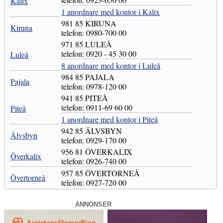
Kalix
1 anordnare med kontor i Kalix
981 85 KIRUNA
Kiruna
telefon: 0980-700 00
971 85 LULEÅ
telefon: 0920 - 45 30 00
Luleå
8 anordnare med kontor i Luleå
984 85 PAJALA
Pajala
telefon: 0978-120 00
941 85 PITEÅ
telefon: 0911-69 60 00
Piteå
1 anordnare med kontor i Piteå
942 85 ÄLVSBYN
Älvsbyn
telefon: 0929-170 00
956 81 ÖVERKALIX
Överkalix
telefon: 0926-740 00
957 85 ÖVERTORNEÅ
Övertorneå
telefon: 0927-720 00
ANNONSER