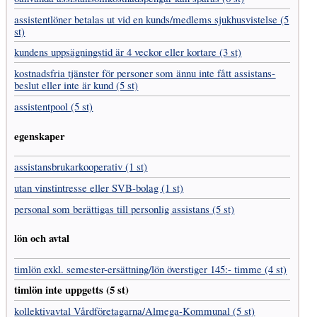
assistent­löner betalas ut vid en kunds/medlems sjukhus­vistelse (5
st)
kundens uppsägnings­tid är 4 veckor eller kortare (3 st)
kostnads­fria tjänster för personer som ännu inte fått assistans­
beslut eller inte är kund (5 st)
assistentpool (5 st)
egenskaper
assistans­brukar­kooperativ (1 st)
utan vinst­intresse eller SVB-bolag (1 st)
personal som berättigas till personlig assistans (5 st)
lön och avtal
timlön exkl. semester-ersättning/lön överstiger 145:- timme (4 st)
timlön inte uppgetts (5 st)
kollektivavtal Vård­företagarna­/­Almega-Kommunal (5 st)