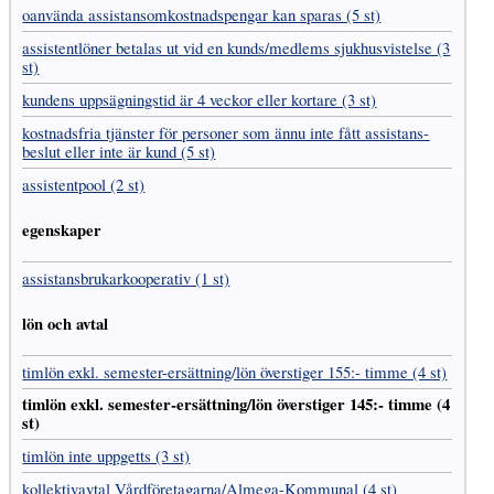
oanvända assistans­omkostnads­pengar kan sparas (5 st)
assistent­löner betalas ut vid en kunds/medlems sjukhus­vistelse (3
st)
kundens uppsägnings­tid är 4 veckor eller kortare (3 st)
kostnads­fria tjänster för personer som ännu inte fått assistans­
beslut eller inte är kund (5 st)
assistentpool (2 st)
egenskaper
assistans­brukar­kooperativ (1 st)
lön och avtal
timlön exkl. semester-ersättning/lön överstiger 155:- timme (4 st)
timlön exkl. semester-ersättning/lön överstiger 145:- timme (4
st)
timlön inte uppgetts (3 st)
kollektivavtal Vård­företagarna­/­Almega-Kommunal (4 st)