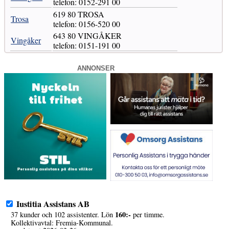
telefon: 0152-291 00
619 80 TROSA
Trosa
telefon: 0156-520 00
643 80 VINGÅKER
Vingåker
telefon: 0151-191 00
ANNONSER
Iustitia Assistans AB
160:-
37 kunder och 102 assistenter. Lön
per timme.
Kollektivavtal: Fremia-Kommunal.