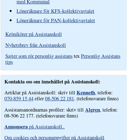
med Kommunal
Löneräknare för KFS-kollektivavtalet
Löneräknare för PAN-kollektivavtalet
Krönikörer på Assistanskoll
Nyhetsbrev från Assistanskoll
Sajter som rör personlig assistans
tex
Personlig Assistans
tips
Kontakta oss om innehållet på Assistanskoll:
Kenneth
Artiklar på Assistanskoll: skriv till
, telefon:
070-859 15 44
eller
08-506 22 181
. (telefonsvarare finns)
Algren
Assistansanordnarnas profiler: skriv till
, telefon:
08-506 22 177. (telefonsvarare finns)
Annonsera
på Assistanskoll..
Om cookies och personuppgifter på Assistanskoll