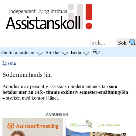
Hoppa till innehåll
☰
Jämför anordnare
Artiklar
Fakta
visa
visa
visa
visa
menyn
menyn
menyn
menyn
Lyssna
för
för
för
för
“☰”
“Jämför
“Artiklar”
“Fakta”
Södermanlands län
anordnare”
som
Anordnare av personlig assistans i Södermanlands län
betalar mer än 145:- timme exklusiv semester-ersättning/lön
:
4 stycken med kontor i länet.
ANNONSER