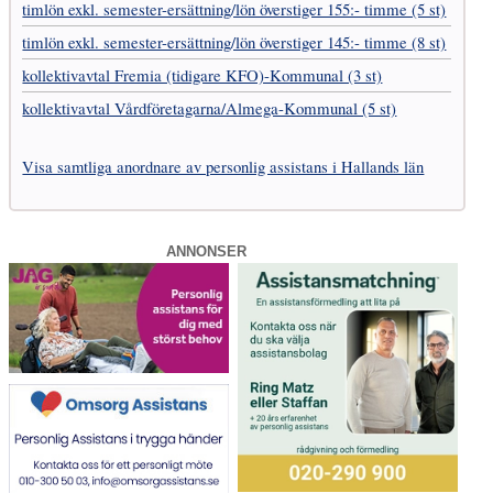
timlön exkl. semester-ersättning/lön överstiger 155:- timme (5 st)
timlön exkl. semester-ersättning/lön överstiger 145:- timme (8 st)
kollektivavtal Fremia (tidigare KFO)-Kommunal (3 st)
kollektivavtal Vård­företagarna­/­Almega-Kommunal (5 st)
Visa samtliga anordnare av personlig assistans i Hallands län
ANNONSER