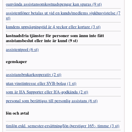
oanvända assistans­omkostnads­pengar kan sparas (9 st)
assistent­löner betalas ut vid en kunds/medlems sjukhus­vistelse (7
st)
kundens uppsägnings­tid är 4 veckor eller kortare (3 st)
kostnads­fria tjänster för personer som ännu inte fått
assistans­beslut eller inte är kund (9 st)
assistentpool (6 st)
egenskaper
assistans­brukar­kooperativ (2 st)
utan vinst­intresse eller SVB-bolag (1 st)
som är IfA Supporter eller IfA-godkända (2 st)
personal som berättigas till personlig assistans (6 st)
lön och avtal
timlön exkl. semester-ersättning/lön överstiger 165:- timme (3 st)