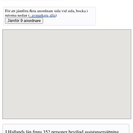
För att jämföra flera anordnare sida vid sida, bocka i
rutorna nedan
(
- avmarkera alla
)
I Hallands län finns 352 personer beviljad assistansersättning