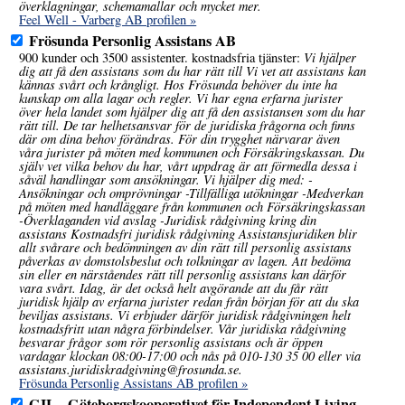
överklagningar, schemamallar och mycket mer.
Feel Well - Varberg AB profilen »
Frösunda Personlig Assistans AB
Vi hjälper
900 kunder och 3500 assistenter. kostnadsfria tjänster:
dig att få den assistans som du har rätt till Vi vet att assistans kan
kännas svårt och krångligt. Hos Frösunda behöver du inte ha
kunskap om alla lagar och regler. Vi har egna erfarna jurister
över hela landet som hjälper dig att få den assistansen som du har
rätt till. De tar helhetsansvar för de juridiska frågorna och finns
där om dina behov förändras. För din trygghet närvarar även
våra jurister på möten med kommunen och Försäkringskassan. Du
själv vet vilka behov du har, vårt uppdrag är att förmedla dessa i
såväl handlingar som ansökningar. Vi hjälper dig med: -
Ansökningar och omprövningar -Tillfälliga utökningar -Medverkan
på möten med handläggare från kommunen och Försäkringskassan
-Överklaganden vid avslag -Juridisk rådgivning kring din
assistans Kostnadsfri juridisk rådgivning Assistansjuridiken blir
allt svårare och bedömningen av din rätt till personlig assistans
påverkas av domstolsbeslut och tolkningar av lagen. Att bedöma
sin eller en närståendes rätt till personlig assistans kan därför
vara svårt. Idag, är det också helt avgörande att du får rätt
juridisk hjälp av erfarna jurister redan från början för att du ska
beviljas assistans. Vi erbjuder därför juridisk rådgivningen helt
kostnadsfritt utan några förbindelser. Vår juridiska rådgivning
besvarar frågor som rör personlig assistans och är öppen
vardagar klockan 08:00-17:00 och nås på 010-130 35 00 eller via
assistans.juridiskradgivning@frosunda.se.
Frösunda Personlig Assistans AB profilen »
GIL - Göteborgskooperativet för Independent Living