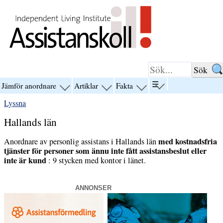
Hoppa till innehåll
☰
Jämför anordnare
Artiklar
Fakta
visa
visa
visa
visa
menyn
menyn
menyn
menyn
Lyssna
för
för
för
för
“☰”
“Jämför
“Artiklar”
“Fakta”
Hallands län
anordnare”
med kostnadsfria
Anordnare av personlig assistans i Hallands län
tjänster för personer som ännu inte fått assistansbeslut eller
inte är kund
: 9 stycken med kontor i länet.
ANNONSER