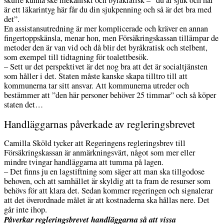
är ett läkarintyg här får du din sjukpenning och så är det bra med
det”.
En assistansutredning är mer komplicerade och kräver en annan
fingertoppskänsla, menar hon, men Försäkringskassan tillämpar de
metoder den är van vid och då blir det byråkratisk och stelbent,
som exempel till tidtagning för toalettbesök.
– Sett ur det perspektivet är det nog bra att det är socialtjänsten
som håller i det. Staten måste kanske skapa tilltro till att
kommunerna tar sitt ansvar. Att kommunerna utreder och
bestämmer att ”den här personer behöver 25 timmar” och så köper
staten det…
Handläggarnas påverkade av regleringsbrevet
Camilla Sköld tycker att Regeringens regleringsbrev till
Försäkringskassan är anmärkningsvärt, något som mer eller
mindre tvingar handläggarna att tumma på lagen.
– Det finns ju en lagstiftning som säger att man ska tillgodose
behoven, och att samhället är skyldig att ta fram de resurser som
behövs för att klara det. Sedan kommer regeringen och signalerar
att det överordnade målet är att kostnaderna ska hållas nere. Det
går inte ihop.
Påverkar regleringsbrevet handläggarna så att vissa