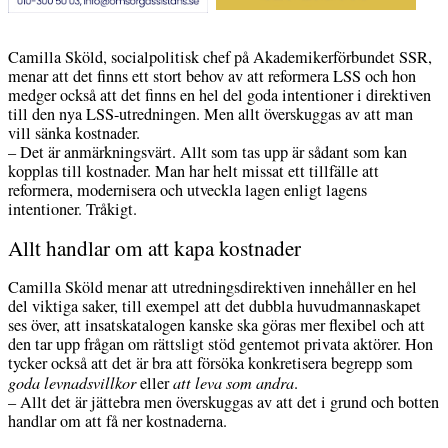
Camilla Sköld, socialpolitisk chef på Akademikerförbundet SSR,
menar att det finns ett stort behov av att reformera LSS och hon
medger också att det finns en hel del goda intentioner i direktiven
till den nya LSS-utredningen. Men allt överskuggas av att man
vill sänka kostnader.
– Det är anmärkningsvärt. Allt som tas upp är sådant som kan
kopplas till kostnader. Man har helt missat ett tillfälle att
reformera, modernisera och utveckla lagen enligt lagens
intentioner. Tråkigt.
Allt handlar om att kapa kostnader
Camilla Sköld menar att utredningsdirektiven innehåller en hel
del viktiga saker, till exempel att det dubbla huvudmannaskapet
ses över, att insatskatalogen kanske ska göras mer flexibel och att
den tar upp frågan om rättsligt stöd gentemot privata aktörer. Hon
tycker också att det är bra att försöka konkretisera begrepp som
goda levnadsvillkor
eller
att leva som andra
.
– Allt det är jättebra men överskuggas av att det i grund och botten
handlar om att få ner kostnaderna.