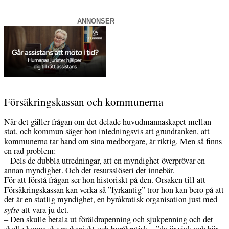
ANNONSER
Försäkringskassan och kommunerna
När det gäller frågan om det delade huvudmannaskapet mellan
stat, och kommun säger hon inledningsvis att grundtanken, att
kommunerna tar hand om sina medborgare, är riktig. Men så finns
en rad problem:
– Dels de dubbla utredningar, att en myndighet överprövar en
annan myndighet. Och det resursslöseri det innebär.
För att förstå frågan ser hon historiskt på den. Orsaken till att
Försäkringskassan kan verka så ”fyrkantig” tror hon kan bero på att
det är en statlig myndighet, en byråkratisk organisation just med
syfte
att vara ju det.
– Den skulle betala ut föräldrapenning och sjukpenning och det
skulle kunna ske mekaniskt och byråkratisk – ”du är sjuk och här