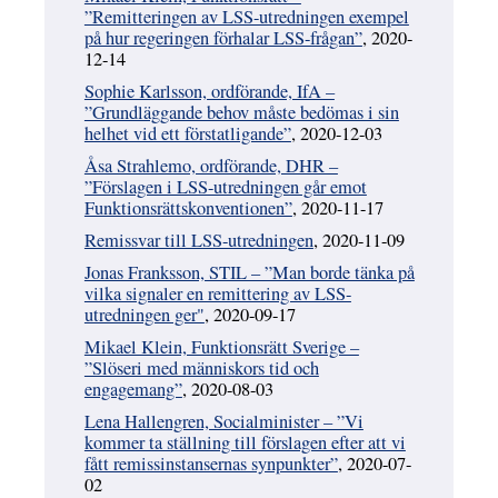
”Remitteringen av LSS-utredningen exempel
på hur regeringen förhalar LSS-frågan”
, 2020-
12-14
Sophie Karlsson, ordförande, IfA –
”Grundläggande behov måste bedömas i sin
helhet vid ett förstatligande”
, 2020-12-03
Åsa Strahlemo, ordförande, DHR –
”Förslagen i LSS-utredningen går emot
Funktionsrätts­konventionen”
, 2020-11-17
Remissvar till LSS-utredningen
, 2020-11-09
Jonas Franksson, STIL – ”Man borde tänka på
vilka signaler en remittering av LSS-
utredningen ger"
, 2020-09-17
Mikael Klein, Funktionsrätt Sverige –
”Slöseri med människors tid och
engagemang”
, 2020-08-03
Lena Hallengren, Socialminister – ”Vi
kommer ta ställning till förslagen efter att vi
fått remissinstansernas synpunkter”
, 2020-07-
02