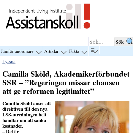
Hoppa till innehåll
☰
Jämför anordnare
Artiklar
Fakta
visa
visa
visa
visa
menyn
menyn
menyn
menyn
Lyssna
för
för
för
för
“☰”
“Jämför
“Artiklar”
“Fakta”
Camilla Sköld, Akademikerförbundet
anordnare”
SSR – ”Regeringen missar chansen
att ge reformen legitimitet”
Camilla Sköld anser att
direktiven till den nya
LSS-utredningen helt
handlar om att sänka
kostnader.
– Det är