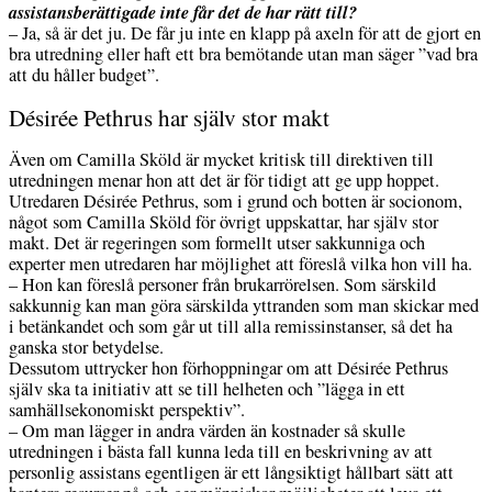
assistansberättigade inte får det de har rätt till?
– Ja, så är det ju. De får ju inte en klapp på axeln för att de gjort en
bra utredning eller haft ett bra bemötande utan man säger ”vad bra
att du håller budget”.
Désirée Pethrus har själv stor makt
Även om Camilla Sköld är mycket kritisk till direktiven till
utredningen menar hon att det är för tidigt att ge upp hoppet.
Utredaren Désirée Pethrus, som i grund och botten är socionom,
något som Camilla Sköld för övrigt uppskattar, har själv stor
makt. Det är regeringen som formellt utser sakkunniga och
experter men utredaren har möjlighet att föreslå vilka hon vill ha.
– Hon kan föreslå personer från brukarrörelsen. Som särskild
sakkunnig kan man göra särskilda yttranden som man skickar med
i betänkandet och som går ut till alla remissinstanser, så det ha
ganska stor betydelse.
Dessutom uttrycker hon förhoppningar om att Désirée Pethrus
själv ska ta initiativ att se till helheten och ”lägga in ett
samhällsekonomiskt perspektiv”.
– Om man lägger in andra värden än kostnader så skulle
utredningen i bästa fall kunna leda till en beskrivning av att
personlig assistans egentligen är ett långsiktigt hållbart sätt att