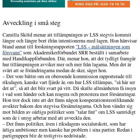
Avveckling i små steg
Camilla Sköld menar att tillämpningen av LSS stegvis kommit
längre och längre bort ifrån intentionerna med lagen. Hon hänvisar
bland annat till forskningsrapporten
”LSS – målsättningen som
försvann”
som Akademikerförbundet SRR beställt i samarbete
med Handikappförbunden. Där, menar hon, att det tydligt framgår
hur tillämpningen avviker mer och mer från lagarna. Men det är
svårt att se förändringarna medan de sker, säger hon.
– Det vore bättre om en oberoende kommission rapporterade till
riksdagen, kanske vart fjärde år, om hur LSS tillämpas, ”så här ser
det ut”, så att det blir svart på vitt. Då skulle allmänheten få insyn
i vad som händer och kan reagera och protestera mot försämringar.
Hon tror dock inte att det finns någon konsperationsteoriliknande
avsikter bakom den stegvisa försämringarna. Och hon vänder sig
mot bilden av oärliga politiker som ”talar fint” om LSS samtidigt
som de i smyg arbetar med att avveckla den.
– Det finns politiker, även i riksdagens socialutskott, som har
ärliga ambitioner men kanske har problem i sina partier. Redan i
partigruppen blir de troligtvis nedröstade.