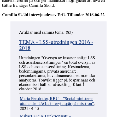
hantera resurser på och ger människor möjligheter att leva ett
bättre liv, säger Camilla Sköld.
Camilla Sköld intervjuades av Erik Tillander 2016-06-22
Artiklar med samma tema: (83)
Hoppa över
TEMA - LSS-utredningen 2016 -
2018
Utredningen "Översyn av insatser enligt LSS
och assistansersättningen" en total översyn av
LSS och assistansersättning. Kostnaderna,
bedömningarna, privata anordnare,
personkretsarna, huvudmannaskapet m.m ska
analyseras. Tonvikt ligger på besparingar och
ekonomiskt hållbar utveckling. Klart 1
oktober 2018.
Maria Persdotter, RBU – ”Socialministerns
uttalande i JAG:s intervju spär på misstron”
,
2021-01-15
Mikael Klein, Funktionsrätt –