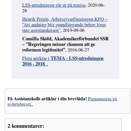
LSS-utredningen går ut på remiss
, 2020-06-
28
Henrik Petrén, Arbetsgivarföreningen KFO –
”Att andning blir grundläggande behov löser
inte assistanskrisen”
, 2019-09-06
Camilla Sköld, Akademikerförbundet SSR
– ”Regeringen missar chansen att ge
reformen legitimitet”
, 2016-06-27
TEMA - LSS-utredningen
Flera artiklar i
2016 - 2018
...
Få Assistanskolls artiklar i din brevlåda!
Prenumerera på
nyhetsbrevet..
2 kommentarer: