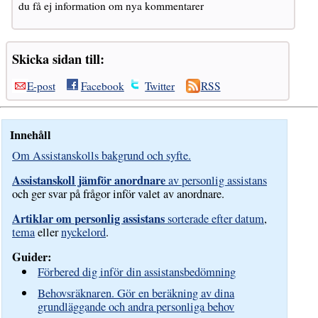
du få ej information om nya kommentarer
Skicka sidan till:
E-post
Facebook
Twitter
RSS
Innehåll
Om Assistanskolls bakgrund och syfte.
Assistanskoll jämför anordnare
av personlig assistans
och ger svar på frågor inför valet av anordnare.
Artiklar om personlig assistans
sorterade efter datum
,
tema
eller
nyckelord
.
Guider:
Förbered dig inför din assistansbedömning
Behovsräknaren. Gör en beräkning av dina
grundläggande och andra personliga behov