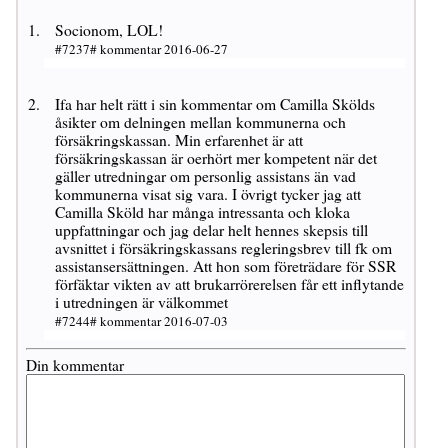
Socionom, LOL!
#7237# kommentar 2016-06-27
Ifa har helt rätt i sin kommentar om Camilla Skölds
åsikter om delningen mellan kommunerna och
försäkringskassan. Min erfarenhet är att
försäkringskassan är oerhört mer kompetent när det
gäller utredningar om personlig assistans än vad
kommunerna visat sig vara. I övrigt tycker jag att
Camilla Sköld har många intressanta och kloka
uppfattningar och jag delar helt hennes skepsis till
avsnittet i försäkringskassans regleringsbrev till fk om
assistansersättningen. Att hon som företrädare för SSR
förfäktar vikten av att brukarrörerelsen får ett inflytande
i utredningen är välkommet
#7244# kommentar 2016-07-03
Din kommentar