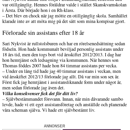
var otillgänglig. Hennes föräldrar valde i stället Skanskvarnskolan
i Årsta. Där började hon i en Rh-klass.
– Det blev en chock när jag mötte en otillgänglig skola. Samhället
klarade inte av att möta mig på det sätt som mina kompisar gjort.
Förlorade sin assistans efter 18 år
Sari Nykvist är rullstolsburen och har en rörelsenedsättning sedan
födseln. Hon hade kommunalt beviljad personlig assistans under
18 års tid, men den togs bort vid årsskiftet 2012/2013. I dag har
hon hemtjänst och ledsagning via kommunen. När hennes son
Thomas föddes 2007 hade hon 84 timmar assistans per vecka.
– Under en lång tid hade jag 40 timmar assistans i veckan, men
vid årsskiftet 2012/13 förlorade jag allt. Då var min son sex år.
Först fick jag hemtjänst i assistansliknande form under något år,
men sedan förlorade jag även det.
Vilka konsekvenser fick det för ditt liv?
– Självbestämmandet försvann. Innan, när min dåvarande sambo
levde, hade vi ett eget assistansföretag och anställde och planerade
våra scheman själva. Vi hade ett självbestämt liv.
ANNONSER