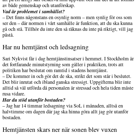
av både gemenskap och utanförskap.
Vad är problemet i samhället?
– Det finns någonstans en osynlig norm – men synlig för oss som
ser den – där normen i vårt samhälle är funktion, att du ska kunna
gå och stå. Tillhör du inte den så räknas du inte på riktigt, vill jag
påstå.
Har nu hemtjänst och ledsagning
Sari Nykvist får i dag hemtjänstinsatser i hemmet. I Stockholm är
det fortfarande minutstyrning som gäller i praktiken, trots att
politiken har beslutat om ramtid i stadens hemtjänst.
– De kommer in och gör det de ska, strikt det som står i beslutet.
Det blir inrutat och ibland ganska stressigt. Uppgifterna blir inte
alltid så väl utförda då personalen är stressad och hela tiden måste
rusa vidare.
Har du stöd utanför bostaden?
– Jag har 14 timmar ledsagning via SoL i månaden, alltså en
halvtimme om dagen där jag ska hinna göra allt jag gör utanför
bostaden.
Hemtjänsten skars ner när sonen blev vuxen