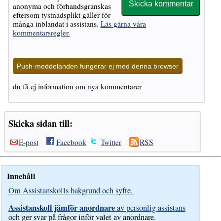
anonyma och förhandsgranskas
eftersom tystnadsplikt gäller för
många inblandat i assistans.
Läs gärna våra
kommentarsregler.
Push-meddelanden fungerar ej med denna browser
du få ej information om nya kommentarer
Skicka sidan till:
E-post
Facebook
Twitter
RSS
Innehåll
Om Assistanskolls bakgrund och syfte.
Assistanskoll jämför anordnare
av personlig assistans
och ger svar på frågor inför valet av anordnare.