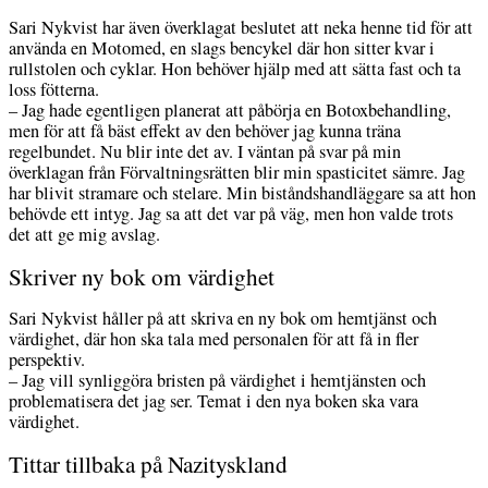
Sari Nykvist har även överklagat beslutet att neka henne tid för att
använda en Motomed, en slags bencykel där hon sitter kvar i
rullstolen och cyklar. Hon behöver hjälp med att sätta fast och ta
loss fötterna.
– Jag hade egentligen planerat att påbörja en Botoxbehandling,
men för att få bäst effekt av den behöver jag kunna träna
regelbundet. Nu blir inte det av. I väntan på svar på min
överklagan från Förvaltningsrätten blir min spasticitet sämre. Jag
har blivit stramare och stelare. Min biståndshandläggare sa att hon
behövde ett intyg. Jag sa att det var på väg, men hon valde trots
det att ge mig avslag.
Skriver ny bok om värdighet
Sari Nykvist håller på att skriva en ny bok om hemtjänst och
värdighet, där hon ska tala med personalen för att få in fler
perspektiv.
– Jag vill synliggöra bristen på värdighet i hemtjänsten och
problematisera det jag ser. Temat i den nya boken ska vara
värdighet.
Tittar tillbaka på Nazityskland