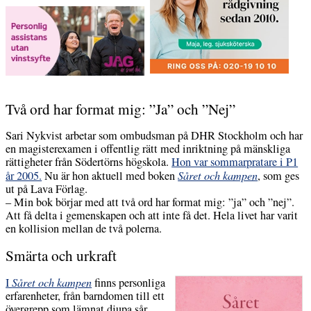
Två ord har format mig: ”Ja” och ”Nej”
Sari Nykvist arbetar som ombudsman på DHR Stockholm och har
en magisterexamen i offentlig rätt med inriktning på mänskliga
rättigheter från Södertörns högskola.
Hon var sommarpratare i P1
år 2005.
Nu är hon aktuell med boken
Såret och kampen
, som ges
ut på Lava Förlag.
– Min bok börjar med att två ord har format mig: ”ja” och ”nej”.
Att få delta i gemenskapen och att inte få det. Hela livet har varit
en kollision mellan de två polerna.
Smärta och urkraft
I
Såret och kampen
finns personliga
erfarenheter, från barndomen till ett
övergrepp som lämnat djupa sår.