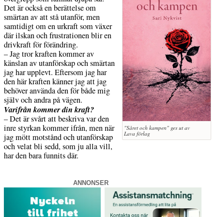
Det är också en berättelse om
smärtan av att stå utanför, men
samtidigt om en urkraft som växer
där ilskan och frustrationen blir en
drivkraft för förändring.
– Jag tror kraften kommer av
känslan av utanförskap och smärtan
jag har upplevt. Eftersom jag har
den här kraften känner jag att jag
behöver använda den för både mig
själv och andra på vägen.
Varifrån kommer din kraft?
– Det är svårt att beskriva var den
inre styrkan kommer ifrån, men när
"Såret och kampen" ges ut av
Lava förlag
jag mött motstånd och utanförskap
och velat bli sedd, som ju alla vill,
har den bara funnits där.
ANNONSER