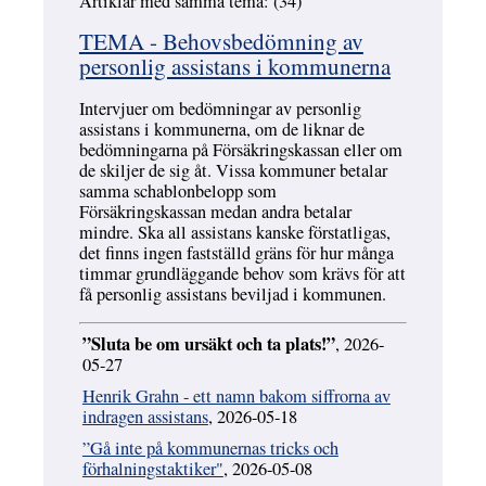
Artiklar med samma tema: (34)
Hoppa över
TEMA - Behovsbedömning av
personlig assistans i kommunerna
Intervjuer om bedömningar av personlig
assistans i kommunerna, om de liknar de
bedömningarna på Försäkringskassan eller om
de skiljer de sig åt. Vissa kommuner betalar
samma schablonbelopp som
Försäkringskassan medan andra betalar
mindre. Ska all assistans kanske förstatligas,
det finns ingen fastställd gräns för hur många
timmar grundläggande behov som krävs för att
få personlig assistans beviljad i kommunen.
”Sluta be om ursäkt och ta plats!”
, 2026-
05-27
Henrik Grahn - ett namn bakom siffrorna av
indragen assistans
, 2026-05-18
”Gå inte på kommunernas tricks och
förhalningstaktiker"
, 2026-05-08