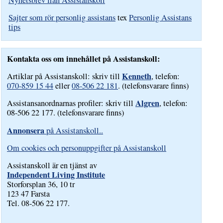
Nyhetsbrev från Assistanskoll
Sajter som rör personlig assistans
tex
Personlig Assistans
tips
Kontakta oss om innehållet på Assistanskoll:
Kenneth
Artiklar på Assistanskoll: skriv till
, telefon:
070-859 15 44
eller
08-506 22 181
. (telefonsvarare finns)
Algren
Assistansanordnarnas profiler: skriv till
, telefon:
08-506 22 177. (telefonsvarare finns)
Annonsera
på Assistanskoll..
Om cookies och personuppgifter på Assistanskoll
Assistanskoll är en tjänst av
Independent Living Institute
Storforsplan 36, 10 tr
123 47 Farsta
Tel. 08-506 22 177.