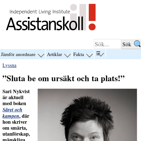
Hoppa till innehåll
☰
Jämför anordnare
Artiklar
Fakta
visa
visa
visa
visa
menyn
menyn
menyn
menyn
Lyssna
för
för
för
för
“☰”
“Jämför
“Artiklar”
“Fakta”
”Sluta be om ursäkt och ta plats!”
anordnare”
Sari Nykvist
är aktuell
med boken
Såret och
kampen
, där
hon skriver
om smärta,
utanförskap,
mänskliga