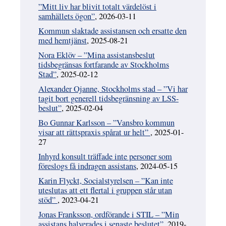
”Mitt liv har blivit totalt värdelöst i
samhällets ögon”
, 2026-03-11
Kommun slaktade assistansen och ersatte den
med hemtjänst
, 2025-08-21
Nora Eklöv – ”Mina assistansbeslut
tidsbegränsas fortfarande av Stockholms
Stad”
, 2025-02-12
Alexander Ojanne, Stockholms stad – ”Vi har
tagit bort generell tidsbegränsning av LSS-
beslut”
, 2025-02-04
Bo Gunnar Karlsson – ”Vansbro kommun
visar att rättspraxis spårat ur helt”
, 2025-01-
27
Inhyrd konsult träffade inte personer som
föreslogs få indragen assistans
, 2024-05-15
Karin Flyckt, Socialstyrelsen – ”Kan inte
uteslutas att ett flertal i gruppen står utan
stöd”
, 2023-04-21
Jonas Franksson, ordförande i STIL – ”Min
assistans halverades i senaste beslutet”
, 2019-