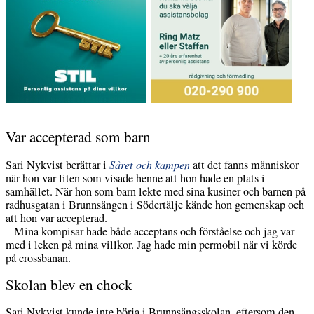
Var accepterad som barn
Sari Nykvist berättar i
Såret och kampen
att det fanns människor
när hon var liten som visade henne att hon hade en plats i
samhället. När hon som barn lekte med sina kusiner och barnen på
radhusgatan i Brunnsängen i Södertälje kände hon gemenskap och
att hon var accepterad.
– Mina kompisar hade både acceptans och förståelse och jag var
med i leken på mina villkor. Jag hade min permobil när vi körde
på crossbanan.
Skolan blev en chock
Sari Nykvist kunde inte börja i Brunnsängsskolan, eftersom den