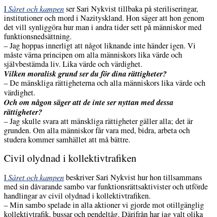
I
Såret och kampen
ser Sari Nykvist tillbaka på steriliseringar,
institutioner och mord i Nazityskland. Hon säger att hon genom
det vill synliggöra hur man i andra tider sett på människor med
funktionsnedsättning.
– Jag hoppas innerligt att något liknande inte händer igen. Vi
måste värna principen om alla människors lika värde och
självbestämda liv. Lika värde och värdighet.
Vilken moralisk grund ser du för dina rättigheter?
– De mänskliga rättigheterna och alla människors lika värde och
värdighet.
Och om någon säger att de inte ser nyttan med dessa
rättigheter?
– Jag skulle svara att mänskliga rättigheter gäller alla; det är
grunden. Om alla människor får vara med, bidra, arbeta och
studera kommer samhället att må bättre.
Civil olydnad i kollektivtrafiken
I
Såret och kampen
beskriver Sari Nykvist hur hon tillsammans
med sin dåvarande sambo var funktionsrättsaktivister och utförde
handlingar av civil olydnad i kollektivtrafiken.
– Min sambo spelade in alla aktioner vi gjorde mot otillgänglig
kollektivtrafik, bussar och pendeltåg. Därifrån har jag valt olika