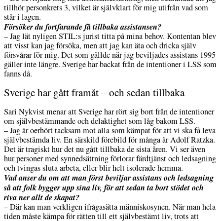
tillhör personkrets 3, vilket är självklart för mig utifrån vad som
står i lagen.
Försöker du fortfarande få tillbaka assistansen?
– Jag lät nyligen STIL:s jurist titta på mina behov. Kontentan blev
att visst kan jag försöka, men att jag kan äta och dricka själv
försvårar för mig. Det som gällde när jag beviljades assistans 1995
gäller inte längre. Sverige har backat från de intentioner i LSS som
fanns då.
Sverige har gått framåt – och sedan tillbaka
Sari Nykvist menar att Sverige har rört sig bort från de intentioner
om självbestämmande och delaktighet som låg bakom LSS.
– Jag är oerhört tacksam mot alla som kämpat för att vi ska få leva
självbestämda liv. En särskild förebild för många är Adolf Ratzka.
Det är tragiskt hur det nu gått tillbaka de sista åren. Vi ser även
hur personer med synnedsättning förlorar färdtjänst och ledsagning
och tvingas sluta arbeta, eller blir helt isolerade hemma.
Vad anser du om att man först beviljar assistans och ledsagning
så att folk bygger upp sina liv, för att sedan ta bort stödet och
riva ner allt de skapat?
– Där kan man verkligen ifrågasätta människosynen. När man hela
tiden måste kämpa för rätten till ett självbestämt liv, trots att