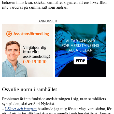
behoven finns kvar, skickar samhället signalen att ens livsvillkor
inte värderas på samma sätt som andras.
ANNONSER
Osynlig norm i samhället
Problemet är inte funktionsnedsättningen i sig, utan samhällets
syn på den, skriver Sari Nykvist.
–
I
Såret och kampen
bestämde jag mig för att våga vara sårbar, för
att på ett ärligt sätt beskriva min uppväxt och hur det är att formas