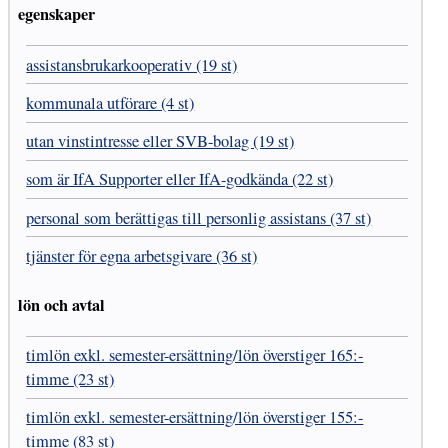
egenskaper
assistans­brukar­kooperativ (19 st)
kommunala utförare (4 st)
utan vinst­intresse eller SVB-bolag (19 st)
som är IfA Supporter eller IfA-godkända (22 st)
personal som berättigas till personlig assistans (37 st)
tjänster för egna arbetsgivare (36 st)
lön och avtal
timlön exkl. semester-ersättning/lön överstiger 165:-
timme (23 st)
timlön exkl. semester-ersättning/lön överstiger 155:-
timme (83 st)