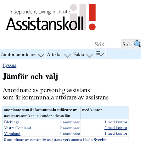
Hoppa till innehåll
☰
Jämför anordnare
Artiklar
Fakta
visa
visa
visa
visa
menyn
menyn
menyn
menyn
Lyssna
för
för
för
för
“☰”
“Jämför
“Artiklar”
“Fakta”
Jämför och välj
anordnare”
Anordnare av personlig assistans
som är kommunala utförare av assistans
som är kommunala utförare av
anordnare
med kontor
assistans
som kan ta kunder i dessa län
Blekinge
1 anordnare
1 med kontor
2 med kontor
Västra Götaland
2 anordnare
1 med kontor
Värmland
1 anordnare
hela Sverige
0 anordnare av personlig assistans verksamma i