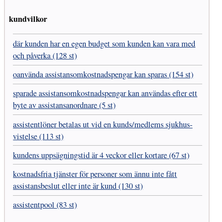
kundvilkor
där kunden har en egen budget som kunden kan vara med
och påverka (128 st)
oanvända assistans­omkostnads­pengar kan sparas (154 st)
sparade assistans­omkostnads­pengar kan användas efter ett
byte av assistans­anordnare (5 st)
assistent­löner betalas ut vid en kunds/medlems sjukhus­
vistelse (113 st)
kundens uppsägnings­tid är 4 veckor eller kortare (67 st)
kostnads­fria tjänster för personer som ännu inte fått
assistans­beslut eller inte är kund (130 st)
assistentpool (83 st)