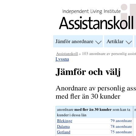
Hoppa till innehåll
Jämför anordnare
Artiklar
visa
visa
menyn
men
för
för
Assistanskoll
» 103 anordnare av personlig assis
“Jämför
“Arti
Lyssna
anordnare”
Jämför och välj
Anordnare av personlig ass
med fler än 30 kunder
med fler än 30 kunder
anordnare
som kan ta
kunder i dessa län
Blekinge
79 anordnare
Dalarna
78 anordnare
Gotland
75 anordnare