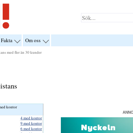
Fakta
Om oss
visa
visa
yn
menyn
menyn
för
för
tans med fler än 30 kunder
klar”
“Fakta”
“Om
oss”
istans
med kontor
ANN
4 med kontor
9 med kontor
6 med kontor