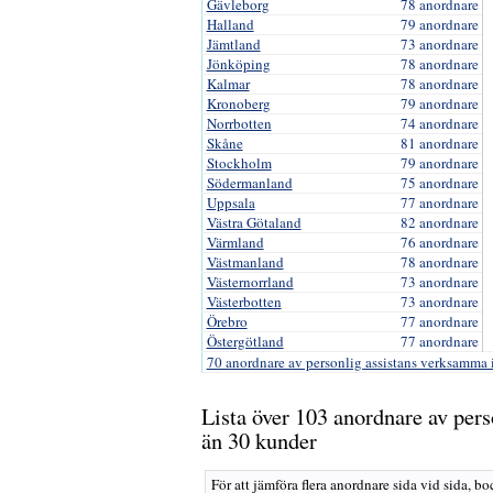
Gävleborg
78 anordnare
Halland
79 anordnare
Jämtland
73 anordnare
Jönköping
78 anordnare
Kalmar
78 anordnare
Kronoberg
79 anordnare
Norrbotten
74 anordnare
Skåne
81 anordnare
Stockholm
79 anordnare
Södermanland
75 anordnare
Uppsala
77 anordnare
Västra Götaland
82 anordnare
Värmland
76 anordnare
Västmanland
78 anordnare
Västernorrland
73 anordnare
Västerbotten
73 anordnare
Örebro
77 anordnare
Östergötland
77 anordnare
70 anordnare av personlig assistans verksamma 
Lista över 103 anordnare av pers
än 30 kunder
För att jämföra flera anordnare sida vid sida, bo