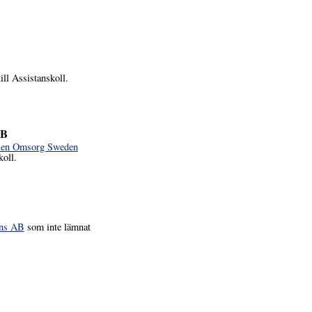
ill Assistanskoll.
AB
olen Omsorg Sweden
koll.
ans AB
som inte lämnat