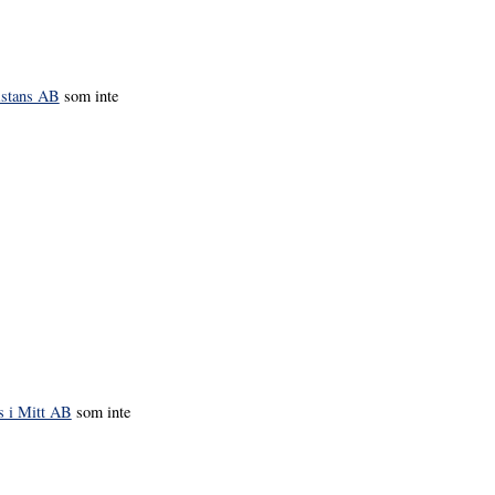
istans AB
som inte
s i Mitt AB
som inte