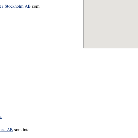
t i Stockholm AB
som
»
tans AB
som inte