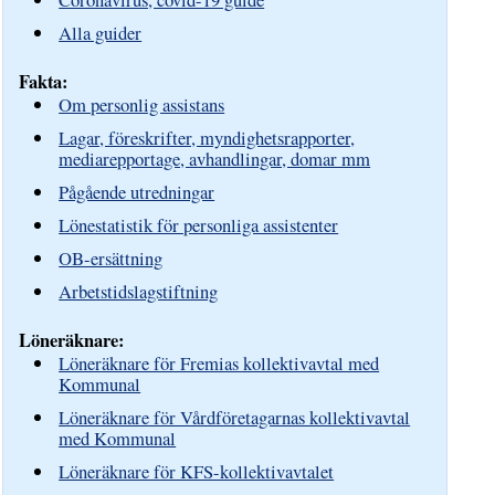
Alla guider
Fakta:
Om personlig assistans
Lagar, föreskrifter, myndighetsrapporter,
mediarepportage, avhandlingar, domar mm
Pågående utredningar
Lönestatistik för personliga assistenter
OB-ersättning
Arbetstidslagstiftning
Löneräknare:
Löneräknare för Fremias kollektivavtal med
Kommunal
Löneräknare för Vårdföretagarnas kollektivavtal
med Kommunal
Löneräknare för KFS-kollektivavtalet