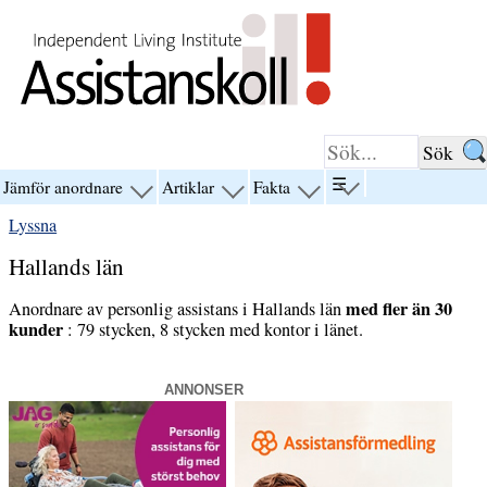
Hoppa till innehåll
☰
Jämför anordnare
Artiklar
Fakta
visa
visa
visa
visa
menyn
menyn
menyn
menyn
Lyssna
för
för
för
för
“☰”
“Jämför
“Artiklar”
“Fakta”
Hallands län
anordnare”
med fler än 30
Anordnare av personlig assistans i Hallands län
kunder
: 79 stycken, 8 stycken med kontor i länet.
ANNONSER