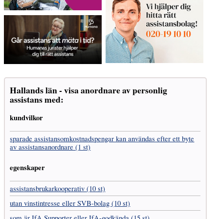
Hallands län - visa anordnare av personlig
assistans med:
kundvilkor
sparade assistans­omkostnads­pengar kan användas efter ett byte
av assistans­anordnare (1 st)
egenskaper
assistans­brukar­kooperativ (10 st)
utan vinst­intresse eller SVB-bolag (10 st)
som är IfA Supporter eller IfA-godkända (15 st)