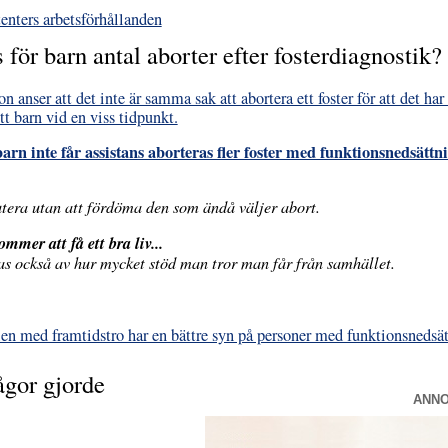
tenters arbetsförhållanden
 för barn antal aborter efter fosterdiagnostik?
n anser att det inte är samma sak att abortera ett foster för att det ha
tt barn vid en viss tidpunkt.
arn inte får assistans aborteras fler foster med funktionsnedsättn
utera utan att fördöma den som ändå väljer abort.
mmer att få ett bra liv...
kas också av hur mycket stöd man tror man får från samhället.
len med framtidstro har en bättre syn på personer med funktionsnedsä
ågor gjorde
ANN