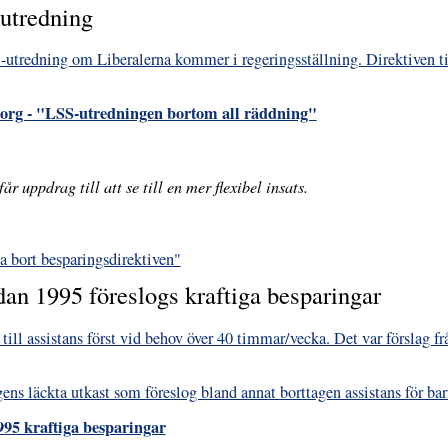
-utredning
S-utredning om Liberalerna kommer i regeringsställning. Direktiven t
s torg - "LSS-utredningen bortom all räddning"
r uppdrag till att se till en mer flexibel insats.
ta bort besparingsdirektiven"
dan 1995 föreslogs kraftiga besparingar
t till assistans först vid behov över 40 timmar/vecka. Det var förslag 
ns läckta utkast som föreslog bland annat borttagen assistans för barn
995 kraftiga besparingar