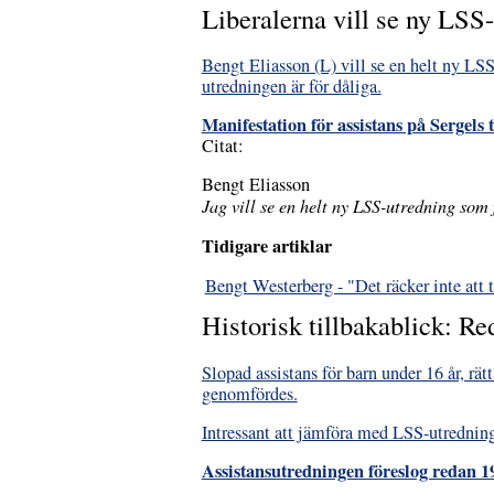
Liberalerna vill se ny LSS
Bengt Eliasson (L) vill se en helt ny LS
utredningen är för dåliga.
Manifestation för assistans på Sergel
Citat:
Bengt Eliasson
Jag vill se en helt ny LSS-utredning som få
Tidigare artiklar
Bengt Westerberg - "Det räcker inte att 
Historisk tillbakablick: Re
Slopad assistans för barn under 16 år, rät
genomfördes.
Intressant att jämföra med LSS-utredninge
Assistansutredningen föreslog redan 1