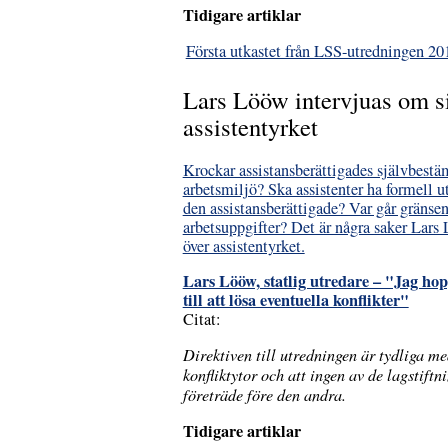
Tidigare artiklar
Första utkastet från LSS-utredningen 20
Lars Lööw intervjuas om s
assistentyrket
Krockar assistansberättigades självbest
arbetsmiljö? Ska assistenter ha formell u
den assistansberättigade? Var går gränsen 
arbetsuppgifter? Det är några saker Lars 
över assistentyrket.
Lars Lööw, statlig utredare – "Jag ho
till att lösa eventuella konflikter"
Citat:
Direktiven till utredningen är tydliga me
konfliktytor och att ingen av de lagstift
företräde före den andra.
Tidigare artiklar