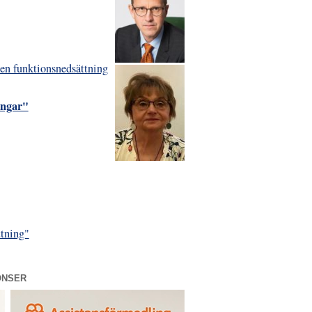
r en funktionsnedsättning
ingar"
ttning"
ONSER