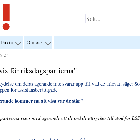
Fakta
Om oss
visa
visa
yn
menyn
menyn
för
för
09-27
klar”
“Fakta”
“Om
oss”
vis för riksdagspartierna"
tydelse om deras agerande inte svarar upp till vad de utlovat, säger S
pen för assistansberättigade.
erande kommer nu att visa var de står"
partierna visar med agerande att de ord de uttrycker till stöd för LSS 