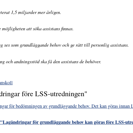
eterat 1,5 miljarder mer årligen.
 möjligheten att söka assistans finnas.
g ses som grundläggande behov och ge rätt till personlig assistans.
g och andningsstöd ska få den assistans de behöver.
anskoll
dringar före LSS-utredningen"
ringar för bedömningen av grundläggande behov. Det kan göras innan 
– "Lagändringar för grundläggande behov kan göras före LSS-ut