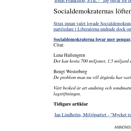
Jonas Franksson, STIL - "Jag bävar för 
Socialdemokraternas löften 
Strax innan valet lovade Socialdemokrater
partiledare i Liberalerna undrade dock om
Socialdemokraterna lovar mer pengar, 
Citat:
Lena Hallengren
Det kan kosta 700 miljoner, 1,5 miljard e
Bengt Westerberg
De problem man nu vill åtgärda har varit
Vårt besked är att andning och sondmatni
lagstiftningen.
Tidigare artiklar
Jan Lindholm, Miljöpartiet - "Mycket tuff
ANNONS