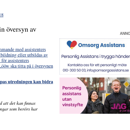
18
in översyn av
ANN
ämmande med assistenters
tbildning eller utbildas av
för assistenters
Lööw ska titta på i översynen
ppas utredningen kan bidra
d att det kan finnas
ningar som berörs har