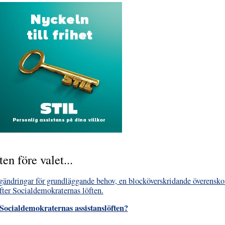
en före valet...
gändringar för grundläggande behov, en blocköverskridande överensk
fter Socialdemokraternas löften.
 Socialdemokraternas assistanslöften?