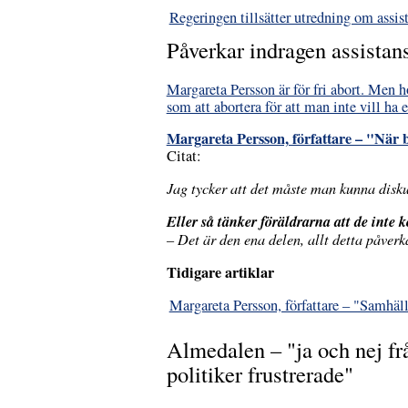
Regeringen tillsätter utredning om assis
Påverkar indragen assistans
Margareta Persson är för fri abort. Men ho
som att abortera för att man inte vill ha e
Margareta Persson, författare – "När b
Citat:
Jag tycker att det måste man kunna disk
Eller så tänker föräldrarna att de inte ko
– Det är den ena delen, allt detta påver
Tidigare artiklar
Margareta Persson, författare – "Samhäl
Almedalen – "ja och nej fr
politiker frustrerade"