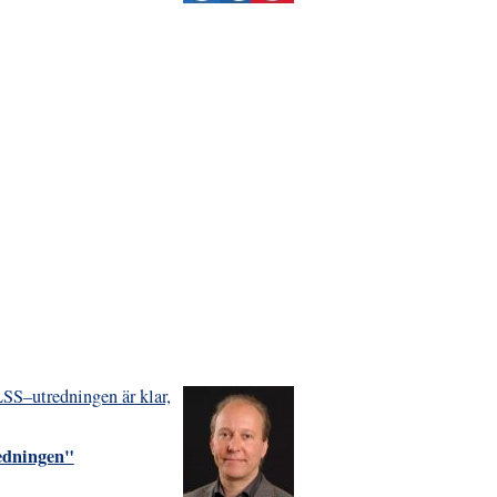
LSS–utredningen är klar,
redningen"