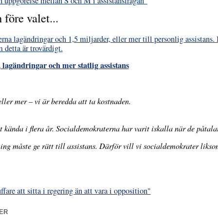
en uppgörelse mellan S och M i assistansfrågan"
före valet...
na lagändringar och 1,5 miljarder, eller mer till personlig assistans
 detta är trovärdigt.
lagändringar och mer statlig assistans
ller mer – vi är beredda att ta kostnaden.
 kända i flera år. Socialdemokraterna har varit iskalla när de påtalat
ng måste ge rätt till assistans. Därför vill vi socialdemokrater lik
are att sitta i regering än att vara i opposition"
ER