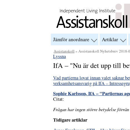
Hoppa till innehåll
Jämför anordnare
Artiklar
visa
visa
menyn
men
för
för
Assistanskoll
» Assistanskoll Nyhetsbrev 2018-
“Jämför
“Arti
Lyssna
anordnare”
IfA – "Nu är det upp till be
Vad partierna lovat innan valet saknar be
verksamhetsansvarig på IfA – Intressegrup
Sophie Karlsson, IfA – "Partiernas ag
Citat:
Frågan har ingen större betydelse förrän 
Tidigare artiklar