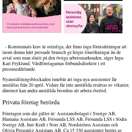
- Kommunals krav är orimliga, det finns inga förutsättningar att
inom denna hårt pressade bransch ge högre löneökningar än de
avtal som man slutit på den övriga arbetsmarknaden, säger Inga-
Kari Fryklund, Vårdföretagarnas förbundsdirektör i ett
pressmeddelande.
Nyanställningsblockaden innebär att inga nya assistenter får
anställas från 20 april. Vidare får inte anställda ersättas av vikarier,
däremot kan andra anställda beordras att arbeta övertid.
Privata företag berörda
Företagen som det gäller är: Assistansbolaget i Sverige AB,
Humana Assistans AB, Frösunda LSS AB, Frösunda LSS i Södra
Sverige AB, Inre Kraft i Norr AB, Nordströms Assistans och
Olivia Personlig Assistans AB. Ca 15 330 assistenter berörs av