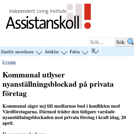
Hoppa till innehåll
☰
Jämför anordnare
Artiklar
Fakta
visa
visa
visa
visa
menyn
menyn
menyn
menyn
Lyssna
för
för
för
för
“☰”
“Jämför
“Artiklar”
“Fakta”
Kommunal utlyser
anordnare”
nyanställningsblockad på privata
företag
Kommunal säger nej till medlarnas bud i konflikten med
Vårdföretagarna. Därmed träder den tidigare varslade
nyanställningsblockaden mot privata företag i kraft idag, 20
april.