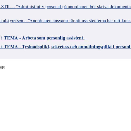
 STIL – ”Administrativ personal på anordnaren bör skriva dokumenta
ialstyrelsen – ”Anordnaren ansvarar för att assistenterna har rätt kun
TEMA - Arbeta som personlig assistent
r i
...
TEMA - Tystnadsplikt, sekretess och anmälningsplikt i personli
r i
ER