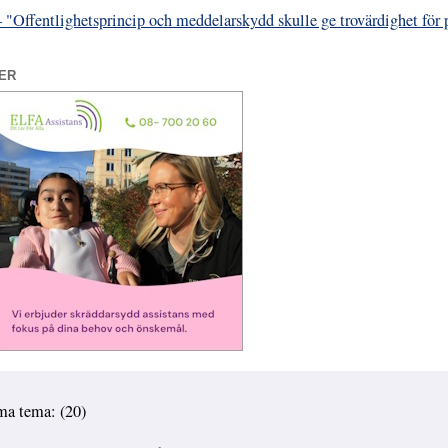
 – "Offentlighetsprincip och meddelarskydd skulle ge trovärdighet för 
ER
ma tema: (20)