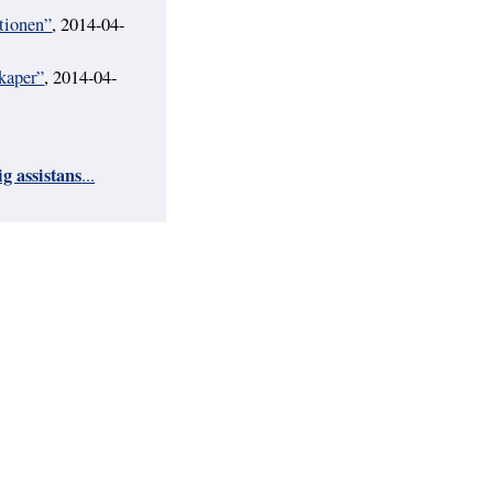
tionen”
, 2014-04-
skaper”
, 2014-04-
g assistans
...