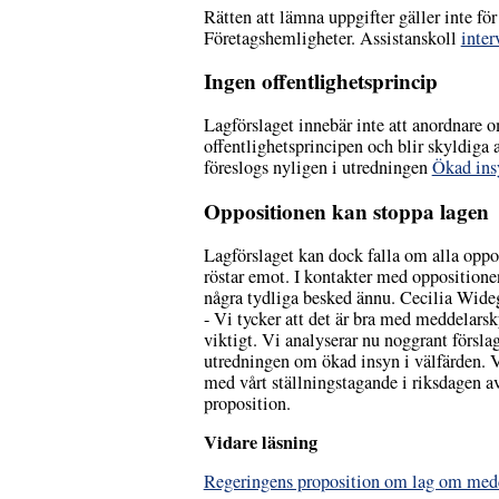
Rätten att lämna uppgifter gäller inte f
Företagshemligheter. Assistanskoll
inter
Ingen offentlighetsprincip
Lagförslaget innebär inte att anordnare o
offentlighetsprincipen och blir skyldiga 
föreslogs nyligen i utredningen
Ökad ins
Oppositionen kan stoppa lagen
Lagförslaget kan dock falla om alla oppos
röstar emot. I kontakter med oppositionen
några tydliga besked ännu. Cecilia Wide
- Vi tycker att det är bra med meddelars
viktigt. Vi analyserar nu noggrant försl
utredningen om ökad insyn i välfärden.
med vårt ställningstagande i riksdagen a
proposition.
Vidare läsning
Regeringens proposition om lag om medd