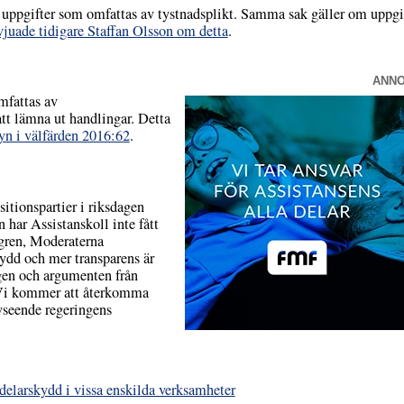
ör uppgifter som omfattas av tystnadsplikt. Samma sak gäller om uppg
vjuade tidigare Staffan Olsson om detta
.
ANN
mfattas av
att lämna ut handlingar. Detta
yn i välfärden 2016:62
.
itionspartier i riksdagen
 har Assistanskoll inte fått
gren, Moderaterna
kydd och mer transparens är
agen och argumenten från
 Vi kommer att återkomma
vseende regeringens
elarskydd i vissa enskilda verksamheter