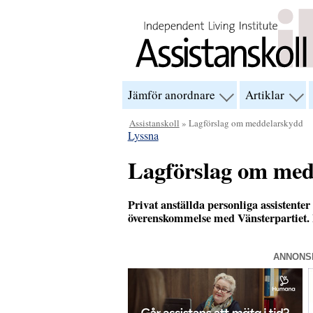
Hoppa till innehåll
Jämför anordnare
Artiklar
visa
visa
menyn
men
för
för
Assistanskoll
» Lagförslag om meddelarskydd
“Jämför
“Arti
Lyssna
anordnare”
Lagförslag om med
Privat anställda personliga assistenter
överenskommelse med Vänsterpartiet.
ANNONS