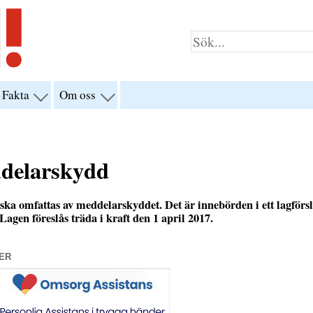
Fakta
Om oss
visa
visa
yn
menyn
menyn
för
för
klar”
“Fakta”
“Om
oss”
delarskydd
 ska omfattas av meddelarskyddet. Det är innebörden i ett lagförs
Lagen föreslås träda i kraft den 1 april 2017.
ER