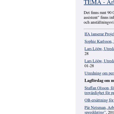
TEMA - Arbe
Det finns runt 90 
assistent" finns i
och anställningsvi
IfA lanserar Proj
Sophie Karlsson, 
Lars Lööw, Utredar
28
Lars Lööw, Utreda
01-28
Utredning om pers
Lagförslag om 
Staffan Olsson, f
trovärdighet för 
OB-ersättning för 
Pär Netsman, Arbe
speeddating”
, 20