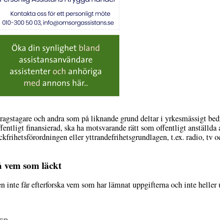
pdragstagare och andra som på liknande grund deltar i yrkesmässigt be
fentligt finansierad, ska ha motsvarande rätt som offentligt anställd
kfrihetsförordningen eller yttrandefrihetsgrundlagen, t.ex. radio, tv o
på vem som läckt
 inte får efterforska vem som har lämnat uppgifterna och inte heller 