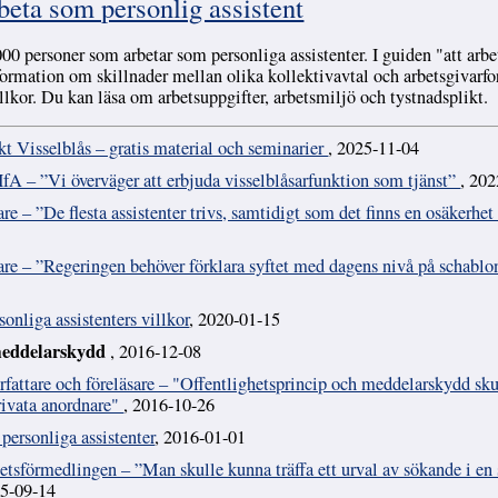
ta som personlig assistent
000 personer som arbetar som personliga assistenter. I guiden "att arb
nformation om skillnader mellan olika kollektivavtal och arbetsgivarf
llkor. Du kan läsa om arbetsuppgifter, arbetsmiljö och tystnadsplikt.
ekt Visselblås – gratis material och seminarier
, 2025-11-04
IfA – ”Vi överväger att erbjuda visselblåsarfunktion som tjänst”
, 20
e – ”De flesta assistenter trivs, samtidigt som det finns en osäkerhet 
re – ”Regeringen behöver förklara syftet med dagens nivå på schabl
onliga assistenters villkor
, 2020-01-15
meddelarskydd
, 2016-12-08
örfattare och föreläsare – "Offentlighetsprincip och meddelarskydd sku
privata anordnare"
, 2016-10-26
personliga assistenter
, 2016-01-01
tsförmedlingen – ”Man skulle kunna träffa ett urval av sökande i en 
15-09-14