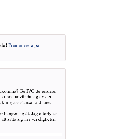
åda!
Prenumerera på
tadkomma? Ge IVO de resurser
t kunna använda sig av det
 kring assistansanordnare.
r hänger sig åt. Jag efterlyser
tt sätta sig in i verkligheten