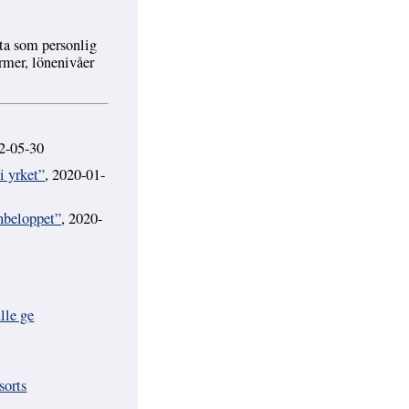
eta som personlig
ormer, lönenivåer
22-05-30
i yrket”
, 2020-01-
onbeloppet”
, 2020-
lle ge
sorts