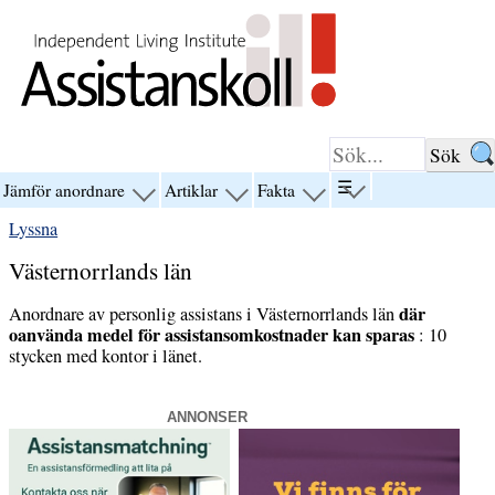
Hoppa till innehåll
☰
Jämför anordnare
Artiklar
Fakta
visa
visa
visa
visa
menyn
menyn
menyn
menyn
Lyssna
för
för
för
för
“☰”
“Jämför
“Artiklar”
“Fakta”
Västernorrlands län
anordnare”
där
Anordnare av personlig assistans i Västernorrlands län
oanvända medel för assistansomkostnader kan sparas
: 10
stycken med kontor i länet.
ANNONSER