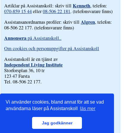
Kenneth
Artiklar på Assistanskoll: skriv till
, telefon:
070-859 15 44
eller
08-506 22 181
. (telefonsvarare finns)
Algren
Assistansanordnarnas profiler: skriv till
, telefon:
08-506 22 177. (telefonsvarare finns)
Annonsera
på Assistanskoll..
Om cookies och personuppgifter på Assistanskoll
Assistanskoll är en tjänst av
Independent Living Institute
Storforsplan 36, 10 tr
123 47 Farsta
Tel. 08-506 22 177.
Vi använder cookies, bland annat för att se vad
användarna läser på Assistanskoll
läs mer
Jag godkänner