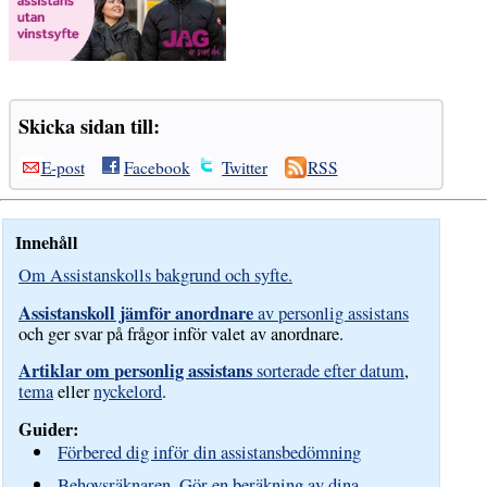
Skicka sidan till:
E-post
Facebook
Twitter
RSS
Innehåll
Om Assistanskolls bakgrund och syfte.
Assistanskoll jämför anordnare
av personlig assistans
och ger svar på frågor inför valet av anordnare.
Artiklar om personlig assistans
sorterade efter datum
,
tema
eller
nyckelord
.
Guider:
Förbered dig inför din assistansbedömning
Behovsräknaren. Gör en beräkning av dina