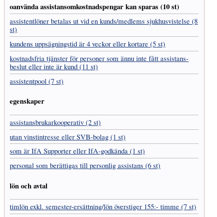
oanvända assistans­omkostnads­pengar kan sparas (10 st)
assistent­löner betalas ut vid en kunds/medlems sjukhus­vistelse (8
st)
kundens uppsägnings­tid är 4 veckor eller kortare (5 st)
kostnads­fria tjänster för personer som ännu inte fått assistans­
beslut eller inte är kund (11 st)
assistentpool (7 st)
egenskaper
assistans­brukar­kooperativ (2 st)
utan vinst­intresse eller SVB-bolag (1 st)
som är IfA Supporter eller IfA-godkända (1 st)
personal som berättigas till personlig assistans (6 st)
lön och avtal
timlön exkl. semester-ersättning/lön överstiger 155:- timme (7 st)