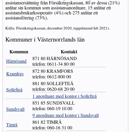
assistansersättning från Försäkringskassan, 80 av dessa (21%)
anlitar sin kommun som assistansanordnare, 15 anlitar ett
assistansbrukarkooperativ (4%) och 275 anlitar ett
assistansföretag (73%).
Källa: Försäkringskassan, december 2020, (uppdaterad feb 2021).
Kommuner i Västernorrlands län
Kommun
Kontakt
871 80 HÄRNÖSAND
Härnösand
telefon: 0611-34 80 00
872 80 KRAMFORS
Kramfors
telefon: 0612-800 00
881 80 SOLLEFTEÅ
telefon: 0620-68 20 00
Sollefteå
1 anordnare med kontor i Sollefteå
851 85 SUNDSVALL
telefon: 060-19 10 00
Sundsvall
9 anordnare med kontor i Sundsvall
861 82 TIMRÅ
Timrå
telefon: 060-16 31 00