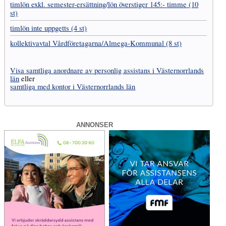
timlön exkl. semester-ersättning/lön överstiger 145:- timme (10
st)
timlön inte uppgetts (4 st)
kollektivavtal Vård­företagarna­/­Almega-Kommunal (8 st)
Visa samtliga anordnare av personlig assistans i Västernorrlands
län
eller
samtliga med kontor i Västernorrlands län
ANNONSER