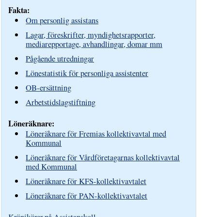
Fakta:
Om personlig assistans
Lagar, föreskrifter, myndighetsrapporter,
mediarepportage, avhandlingar, domar mm
Pågående utredningar
Lönestatistik för personliga assistenter
OB-ersättning
Arbetstidslagstiftning
Löneräknare:
Löneräknare för Fremias kollektivavtal med
Kommunal
Löneräknare för Vårdföretagarnas kollektivavtal
med Kommunal
Löneräknare för KFS-kollektivavtalet
Löneräknare för PAN-kollektivavtalet
Krönikörer på Assistanskoll