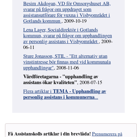
Besim Akdogan, VD för Omsorgshuset AB,
svarar på frågor om uppdraget som
assistansutförare för vuxna i Visbyområdet i
Gotlands kommun
, 2009-10-19
Lena Lager, Socialdirektör i Gotlands
kommun, svarar på frågor om upphandlingen
av personlig assistans i Visbyområdet
, 2009-
06-11
Sture Jonasson, STIL - "Ett alternativ utan
vinstintresse bör finnas med vid kommunala
upphandlingar"
, 2008-11-06
Vårdföretagarna - "upphandling av
assistans ökar kvaliteten"
, 2008-07-15
TEMA - Upphandling av
Flera artiklar i
personlig assistans i kommunerna
...
Få Assistanskolls artiklar i din brevlåda!
Prenumerera på