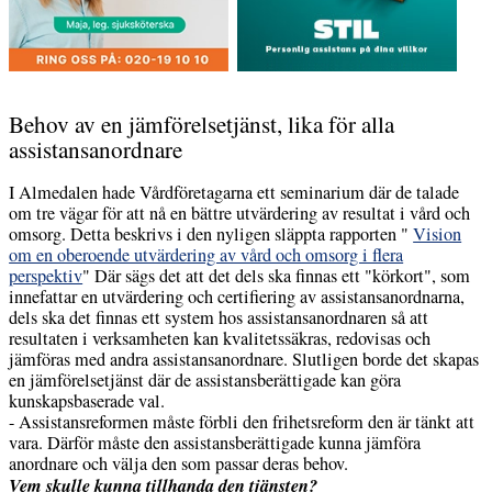
Behov av en jämförelsetjänst, lika för alla
assistansanordnare
I Almedalen hade Vårdföretagarna ett seminarium där de talade
om tre vägar för att nå en bättre utvärdering av resultat i vård och
omsorg. Detta beskrivs i den nyligen släppta rapporten "
Vision
om en oberoende utvärdering av vård och omsorg i flera
perspektiv
" Där sägs det att det dels ska finnas ett "körkort", som
innefattar en utvärdering och certifiering av assistansanordnarna,
dels ska det finnas ett system hos assistansanordnaren så att
resultaten i verksamheten kan kvalitetssäkras, redovisas och
jämföras med andra assistansanordnare. Slutligen borde det skapas
en jämförelsetjänst där de assistansberättigade kan göra
kunskapsbaserade val.
- Assistansreformen måste förbli den frihetsreform den är tänkt att
vara. Därför måste den assistansberättigade kunna jämföra
anordnare och välja den som passar deras behov.
Vem skulle kunna tillhanda den tjänsten?