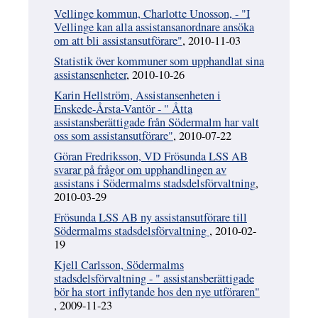
Vellinge kommun, Charlotte Unosson, - "I
Vellinge kan alla assistansanordnare ansöka
om att bli assistansutförare"
, 2010-11-03
Statistik över kommuner som upphandlat sina
assistansenheter
, 2010-10-26
Karin Hellström, Assistansenheten i
Enskede-Årsta-Vantör - " Åtta
assistansberättigade från Södermalm har valt
oss som assistansutförare"
, 2010-07-22
Göran Fredriksson, VD Frösunda LSS AB
svarar på frågor om upphandlingen av
assistans i Södermalms stadsdelsförvaltning
,
2010-03-29
Frösunda LSS AB ny assistansutförare till
Södermalms stadsdelsförvaltning
, 2010-02-
19
Kjell Carlsson, Södermalms
stadsdelsförvaltning - " assistansberättigade
bör ha stort inflytande hos den nye utföraren"
, 2009-11-23