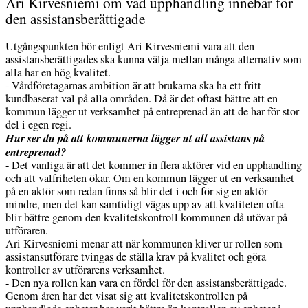
Ari Kirvesniemi om vad upphandling innebär för
den assistansberättigade
Utgångspunkten bör enligt Ari Kirvesniemi vara att den
assistansberättigades ska kunna välja mellan många alternativ som
alla har en hög kvalitet.
- Vårdföretagarnas ambition är att brukarna ska ha ett fritt
kundbaserat val på alla områden. Då är det oftast bättre att en
kommun lägger ut verksamhet på entreprenad än att de har för stor
del i egen regi.
Hur ser du på att kommunerna lägger ut all assistans på
entreprenad?
- Det vanliga är att det kommer in flera aktörer vid en upphandling
och att valfriheten ökar. Om en kommun lägger ut en verksamhet
på en aktör som redan finns så blir det i och för sig en aktör
mindre, men det kan samtidigt vägas upp av att kvaliteten ofta
blir bättre genom den kvalitetskontroll kommunen då utövar på
utföraren.
Ari Kirvesniemi menar att när kommunen kliver ur rollen som
assistansutförare tvingas de ställa krav på kvalitet och göra
kontroller av utförarens verksamhet.
- Den nya rollen kan vara en fördel för den assistansberättigade.
Genom åren har det visat sig att kvalitetskontrollen på