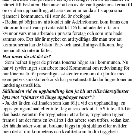
närhet till besluten. Han anser att en av de vanligaste orsakerna till
oro vid en upphandling, att assistenter är rädda att släppa sina
tjänster i kommunen, till stor del är obefogad.
- Redan på början av nittiotalet när Ädelreformen kom fanns den
här oron för att vara privatanställd. Då handlade det ofta om
kvinnor vars män arbetade i privata företag och som inte hade
samma oro. Det här är mycket en attitydfråga där man tror att
kommunerna har de bästa löne- och anställningsvillkoren. Jag
menar att så inte är fallet.
Hur anser du att det är?
- Som helhet ligger de privata lönerna högre än i kommunen. Nu
har vi tyvärr inget samarbete med Kommunal om redovisning för
hur lönerna är för personliga assistenter men om du jämför med
exempelvis sjuksköterskor så har privatanställda där högre löner än
landstingsanställda.
Skillnaden vid en upphandling kan ju bli att tillsvidaretjänster
byts mot "tjänster så länge uppdraget varar"?
- Ja, det är den skillnaden som kan följa vid en upphandling, en
uppsägningsmånad eller inte. Jag anser dock att LAS inte alltid är
den bästa garantin för tryggheten i ett arbete, tryggheten ligger
främst i att det finns en kvalitet i det arbete som utförs, sedan kan
det hända saker som att brukare läggs in på sjukhus eller avlider,
men det är din kompetens och kvalitet som är din trygghet i