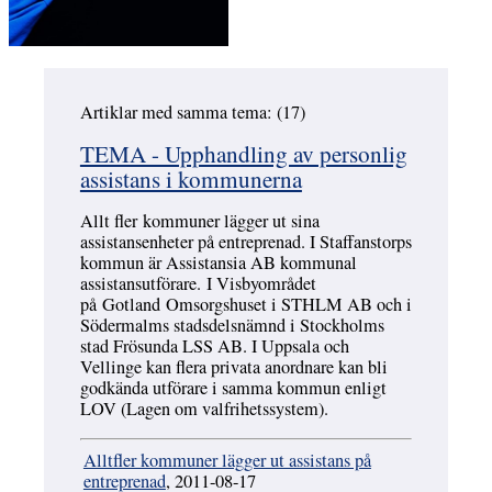
Artiklar med samma tema: (17)
Hoppa över
TEMA - Upphandling av personlig
assistans i kommunerna
Allt fler kommuner lägger ut sina
assistansenheter på entreprenad. I Staffanstorps
kommun är Assistansia AB kommunal
assistansutförare. I Visbyområdet
på Gotland Omsorgshuset i STHLM AB och i
Södermalms stadsdelsnämnd i Stockholms
stad Frösunda LSS AB. I Uppsala och
Vellinge kan flera privata anordnare kan bli
godkända utförare i samma kommun enligt
LOV (Lagen om valfrihetssystem).
Alltfler kommuner lägger ut assistans på
entreprenad
, 2011-08-17