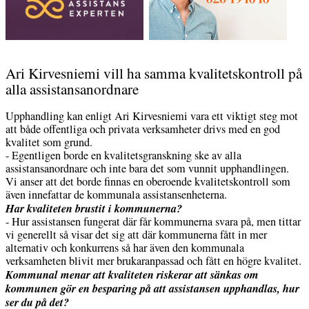
Ari Kirvesniemi vill ha samma kvalitetskontroll på
alla assistansanordnare
Upphandling kan enligt Ari Kirvesniemi vara ett viktigt steg mot
att både offentliga och privata verksamheter drivs med en god
kvalitet som grund.
- Egentligen borde en kvalitetsgranskning ske av alla
assistansanordnare och inte bara det som vunnit upphandlingen.
Vi anser att det borde finnas en oberoende kvalitetskontroll som
även innefattar de kommunala assistansenheterna.
Har kvaliteten brustit i kommunerna?
- Hur assistansen fungerat där får kommunerna svara på, men tittar
vi generellt så visar det sig att där kommunerna fått in mer
alternativ och konkurrens så har även den kommunala
verksamheten blivit mer brukaranpassad och fått en högre kvalitet.
Kommunal menar att kvaliteten riskerar att sänkas om
kommunen gör en besparing på att assistansen upphandlas, hur
ser du på det?