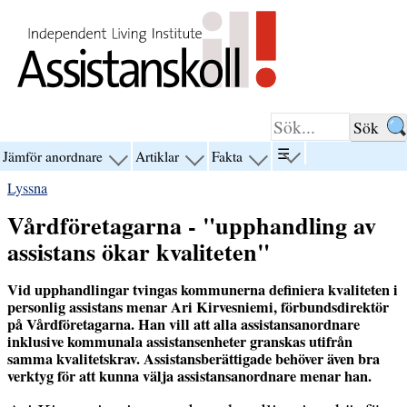
Hoppa till innehåll
☰
Jämför anordnare
Artiklar
Fakta
visa
visa
visa
visa
menyn
menyn
menyn
menyn
Lyssna
för
för
för
för
“☰”
“Jämför
“Artiklar”
“Fakta”
Vårdföretagarna - "upphandling av
anordnare”
assistans ökar kvaliteten"
Vid upphandlingar tvingas kommunerna definiera kvaliteten i
personlig assistans menar Ari Kirvesniemi, förbundsdirektör
på Vårdföretagarna. Han vill att alla assistansanordnare
inklusive kommunala assistansenheter granskas utifrån
samma kvalitetskrav. Assistansberättigade behöver även bra
verktyg för att kunna välja assistansanordnare menar han.