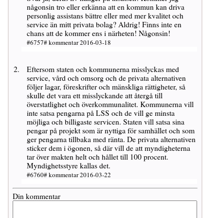
någonsin tro eller erkänna att en kommun kan driva
personlig assistans bättre eller med mer kvalitet och
service än mitt privata bolag? Aldrig! Finns inte en
chans att de kommer ens i närheten! Någonsin!
#6757# kommentar 2016-03-18
Eftersom staten och kommunerna misslyckas med
service, vård och omsorg och de privata alternativen
följer lagar, föreskrifter och mänskliga rättigheter, så
skulle det vara ett misslyckande att återgå till
överstatlighet och överkommunalitet. Kommunerna vill
inte satsa pengarna på LSS och de vill ge minsta
möjliga och billigaste servicen. Staten vill satsa sina
pengar på projekt som är nyttiga för samhället och som
ger pengarna tillbaka med ränta. De privata alternativen
sticker dem i ögonen, så där vill de att myndigheterna
tar över makten helt och hållet till 100 procent.
Myndighetsstyre kallas det.
#6760# kommentar 2016-03-22
Din kommentar