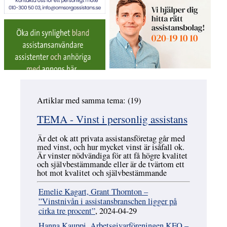
Artiklar med samma tema: (19)
Hoppa över
TEMA - Vinst i personlig assistans
Är det ok att privata assistansföretag går med
med vinst, och hur mycket vinst är isåfall ok.
Är vinster nödvändiga för att få högre kvalitet
och självbestämmande eller är de tvärtom ett
hot mot kvalitet och självbestämmande
Emelie Kagart, Grant Thornton –
”Vinstnivån i assistansbranschen ligger på
cirka tre procent”
, 2024-04-29
Hanna Kauppi, Arbetsgivarföreningen KFO –