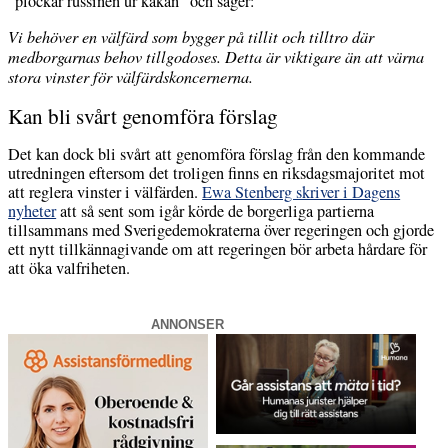
"plockar russinen ur kakan" och säger:
Vi behöver en välfärd som bygger på tillit och tilltro där
medborgarnas behov tillgodoses. Detta är viktigare än att värna
stora vinster för välfärdskoncernerna.
Kan bli svårt genomföra förslag
Det kan dock bli svårt att genomföra förslag från den kommande
utredningen eftersom det troligen finns en riksdagsmajoritet mot
att reglera vinster i välfärden.
Ewa Stenberg skriver i Dagens
nyheter
att så sent som igår körde de borgerliga partierna
tillsammans med Sverigedemokraterna över regeringen och gjorde
ett nytt tillkännagivande om att regeringen bör arbeta hårdare för
att öka valfriheten.
ANNONSER