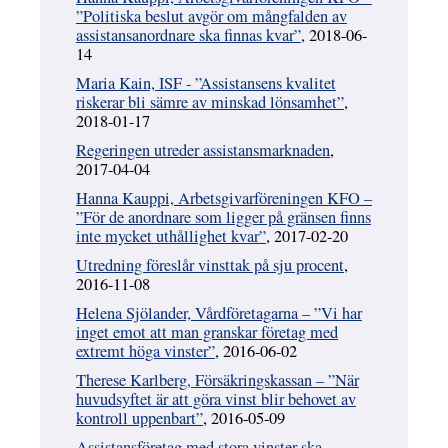
”Politiska beslut avgör om mångfalden av
assistansanordnare ska finnas kvar”
, 2018-06-
14
Maria Kain, ISF - ”Assistansens kvalitet
riskerar bli sämre av minskad lönsamhet”
,
2018-01-17
Regeringen utreder assistansmarknaden
,
2017-04-04
Hanna Kauppi, Arbetsgivarföreningen KFO –
”För de anordnare som ligger på gränsen finns
inte mycket uthållighet kvar”
, 2017-02-20
Utredning föreslår vinsttak på sju procent
,
2016-11-08
Helena Sjölander, Vårdföretagarna – ”Vi har
inget emot att man granskar företag med
extremt höga vinster”
, 2016-06-02
Therese Karlberg, Försäkringskassan – ”När
huvudsyftet är att göra vinst blir behovet av
kontroll uppenbart”
, 2016-05-09
Assistansföretag med stora vinster ska