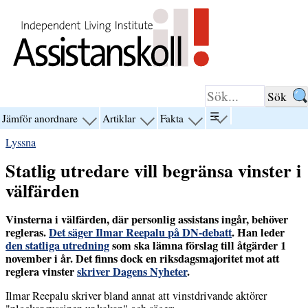
Hoppa till innehåll
☰
Jämför anordnare
Artiklar
Fakta
visa
visa
visa
visa
menyn
menyn
menyn
menyn
Lyssna
för
för
för
för
“☰”
“Jämför
“Artiklar”
“Fakta”
Statlig utredare vill begränsa vinster i
anordnare”
välfärden
Vinsterna i välfärden, där personlig assistans ingår, behöver
regleras.
Det säger Ilmar Reepalu på DN-debatt
. Han leder
den statliga utredning
som ska lämna förslag till åtgärder 1
november i år. Det finns dock en riksdagsmajoritet mot att
reglera vinster
skriver Dagens Nyheter
.
Ilmar Reepalu skriver bland annat att vinstdrivande aktörer