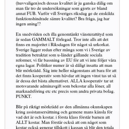
(huvvaligen)och dessas kvalitet är ju ganska dålig om
man får tro de undersökningar som gjorts av bland
annat FUB. Varför vill Sveriges riksdag ge de enskilda
funktionshindrade sämre kvalitet? Bra fråga, jag har
ingen aning!?
En snedvriden och illa genomtänkt vänsterattityd som
är sedan GAMMALT förlegad. Tror inte alls att det
finns en majoritet i Riksdagen för något så urkorkat.
Sverige ligger redan efter många som vi i Sverige av
tradition betraktat som u-länder gällande sociala
reformer, vi får bassning av EU för att vi inte följer våra
egna lagar. Politiker numer är så dåligt insatta att man
blir mörkrädd. Säg inte heller någonstans att bara för att
det finns kooperativ som hävdar att ingen vinst tas ut så
är dessa det bästa alternativet. ALLA kooperativ tar ut
motsvarande adminavgift som bekostar alla löner, all
marknadsföring etc etc precis som andra privata bolag.
PUNKT.
Blir på riktigt mörkrädd av den allmänna okunskapen
kring assistansersättning och gemene mans känsla för
vad det är och kostar. i första klass förstår barnen att
ALLT kostar. Man förstår också att om något som
kostar också generar tillskott i kassan så blir den totala