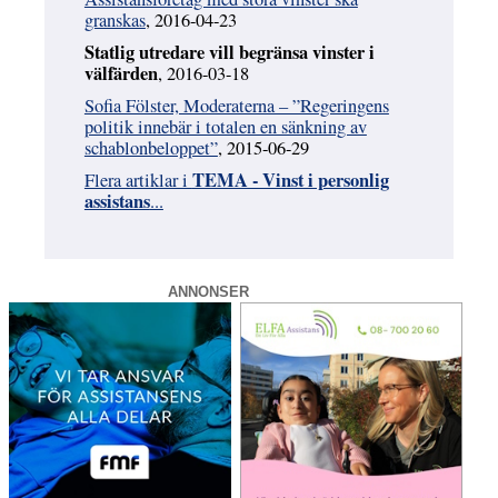
granskas
, 2016-04-23
Statlig utredare vill begränsa vinster i
välfärden
, 2016-03-18
Sofia Fölster, Moderaterna – ”Regeringens
politik innebär i totalen en sänkning av
schablonbeloppet”
, 2015-06-29
TEMA - Vinst i personlig
Flera artiklar i
assistans
...
ANNONSER