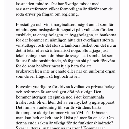
kostnaden mindre. Det har Sverige missat med
assistansreformen vilket förmodligen är därför som de
röda driver på frågan om reglering.
Förstatliga och vinstmarginalisera något annat som får
mindre genomslagskraft negativt på kvaliteten för den
enskilde, ta energibolagen, ta byggbolagen, ta bankerna
för där kommer ni nämligen hitta det överlägset största
vinstuttaget och det största tänkbara fusket om det nu är
det ni letar efter så infernaliskt noga. Sluta jaga just
ickelösningar som drabbar de svagaste i samhället som
är just funktionshindrade, så fegt att slå på och försvåra
för de som behöver mest hjälp bara för att
brukarrörelsen inte är enade eller har en uniformt organ
som driver frågor, så fegt och så fel.
Försvåra ytterligare för drivna kvalitativa privata bolag
och reformen är sannerligen död på riktigt. Den
kommer återigen att sjunka ned i det kommunala
träsket och bli en liten del av en mycket tyngre apparat.
Det finns en anledning till varför världens bästa
tiokampare aldrig kommer vinna VM på 100meter,
man kan helt enkelt inte bli bäst på mer än en sak. Om
denna enda saken är viktigt för de funktionshindrade?
Svar ja, deras liv hänger på insatsen! Kommer jag