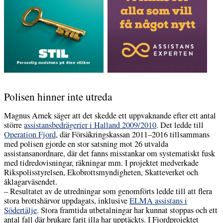
Polisen hinner inte utreda
Magnus Arnek säger att det skedde ett uppvaknande efter ett antal
större
assistansbedrägerier i Halland 2009/2010
. Det ledde till
Operation Fjord
, där Försäkringskassan 2011–2016 tillsammans
med polisen gjorde en stor satsning mot 26 utvalda
assistansanordnare, där det fanns misstankar om systematiskt fusk
med tidredovisningar, räkningar mm. I projektet medverkade
Rikspolisstyrelsen, Ekobrottsmyndigheten, Skatteverket och
åklagarväsendet.
– Resultatet av de utredningar som genomförts ledde till att flera
stora brottshärvor uppdagats, inklusive
ELMA assistans i
Södertälje
. Stora framtida utbetalningar har kunnat stoppas och ett
antal fall där brukare farit illa har upptäckts. I Fjordprojektet