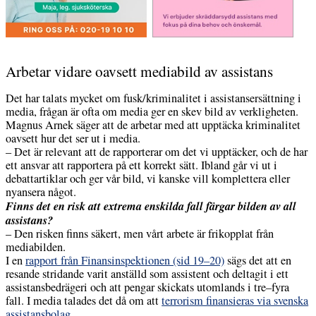
Arbetar vidare oavsett mediabild av assistans
Det har talats mycket om fusk/kriminalitet i assistansersättning i
media, frågan är ofta om media ger en skev bild av verkligheten.
Magnus Arnek säger att de arbetar med att upptäcka kriminalitet
oavsett hur det ser ut i media.
– Det är relevant att de rapporterar om det vi upptäcker, och de har
ett ansvar att rapportera på ett korrekt sätt. Ibland går vi ut i
debattartiklar och ger vår bild, vi kanske vill komplettera eller
nyansera något.
Finns det en risk att extrema enskilda fall färgar bilden av all
assistans?
– Den risken finns säkert, men vårt arbete är frikopplat från
mediabilden.
I en
rapport från Finansinspektionen (sid 19–20)
sägs det att en
resande stridande varit anställd som assistent och deltagit i ett
assistansbedrägeri och att pengar skickats utomlands i tre–fyra
fall. I media talades det då om att
terrorism finansieras via svenska
assistansbolag.