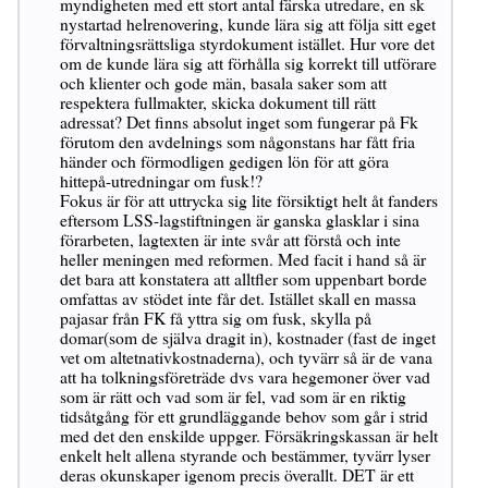
myndigheten med ett stort antal färska utredare, en sk
nystartad helrenovering, kunde lära sig att följa sitt eget
förvaltningsrättsliga styrdokument istället. Hur vore det
om de kunde lära sig att förhålla sig korrekt till utförare
och klienter och gode män, basala saker som att
respektera fullmakter, skicka dokument till rätt
adressat? Det finns absolut inget som fungerar på Fk
förutom den avdelnings som någonstans har fått fria
händer och förmodligen gedigen lön för att göra
hittepå-utredningar om fusk!?
Fokus är för att uttrycka sig lite försiktigt helt åt fanders
eftersom LSS-lagstiftningen är ganska glasklar i sina
förarbeten, lagtexten är inte svår att förstå och inte
heller meningen med reformen. Med facit i hand så är
det bara att konstatera att alltfler som uppenbart borde
omfattas av stödet inte får det. Istället skall en massa
pajasar från FK få yttra sig om fusk, skylla på
domar(som de själva dragit in), kostnader (fast de inget
vet om altetnativkostnaderna), och tyvärr så är de vana
att ha tolkningsföreträde dvs vara hegemoner över vad
som är rätt och vad som är fel, vad som är en riktig
tidsåtgång för ett grundläggande behov som går i strid
med det den enskilde uppger. Försäkringskassan är helt
enkelt helt allena styrande och bestämmer, tyvärr lyser
deras okunskaper igenom precis överallt. DET är ett