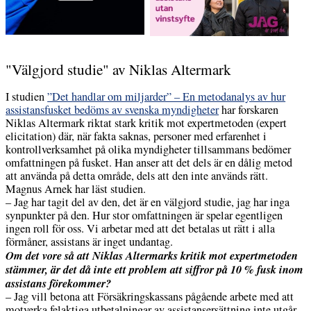
"Välgjord studie" av Niklas Altermark
I studien
”Det handlar om miljarder” – En metodanalys av hur
assistansfusket bedöms av svenska myndigheter
har forskaren
Niklas Altermark riktat stark kritik mot expertmetoden (expert
elicitation) där, när fakta saknas, personer med erfarenhet i
kontrollverksamhet på olika myndigheter tillsammans bedömer
omfattningen på fusket. Han anser att det dels är en dålig metod
att använda på detta område, dels att den inte används rätt.
Magnus Arnek har läst studien.
– Jag har tagit del av den, det är en välgjord studie, jag har inga
synpunkter på den. Hur stor omfattningen är spelar egentligen
ingen roll för oss. Vi arbetar med att det betalas ut rätt i alla
förmåner, assistans är inget undantag.
Om det vore så att Niklas Altermarks kritik mot expertmetoden
stämmer, är det då inte ett problem att siffror på 10 % fusk inom
assistans förekommer?
– Jag vill betona att Försäkringskassans pågående arbete med att
motverka felaktiga utbetalningar av assistansersättning inte utgår