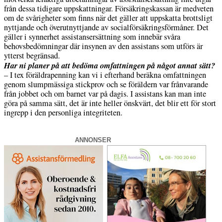
från dessa tidigare uppskattningar. Försäkringskassan är medveten
om de svårigheter som finns när det gäller att uppskatta brottsligt
nyttjande och överutnyttjande av socialförsäkringsförmåner. Det
gäller i synnerhet assistansersättning som innebär svåra
behovsbedömningar där insynen av den assistans som utförs är
ytterst begränsad.
Har ni planer på att bedöma omfattningen på något annat sätt?
– I tex föräldrapenning kan vi i efterhand beräkna omfattningen
genom slumpmässiga stickprov och se föräldern var frånvarande
från jobbet och om barnet var på dagis. I assistans kan man inte
göra på samma sätt, det är inte heller önskvärt, det blir ett för stort
ingrepp i den personliga integriteten.
ANNONSER