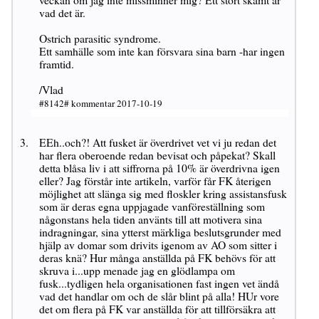
vad det är.
Ostrich parasitic syndrome.
Ett samhälle som inte kan försvara sina barn -har ingen
framtid.
/Vlad
#8142# kommentar 2017-10-19
EEh..och?! Att fusket är överdrivet vet vi ju redan det
har flera oberoende redan bevisat och påpekat? Skall
detta blåsa liv i att siffrorna på 10% är överdrivna igen
eller? Jag förstår inte artikeln, varför får FK återigen
möjlighet att slänga sig med floskler kring assistansfusk
som är deras egna uppjagade vanföreställning som
någonstans hela tiden använts till att motivera sina
indragningar, sina ytterst märkliga beslutsgrunder med
hjälp av domar som drivits igenom av AO som sitter i
deras knä? Hur många anställda på FK behövs för att
skruva i...upp menade jag en glödlampa om
fusk...tydligen hela organisationen fast ingen vet ändå
vad det handlar om och de slår blint på alla! HUr vore
det om flera på FK var anställda för att tillförsäkra att