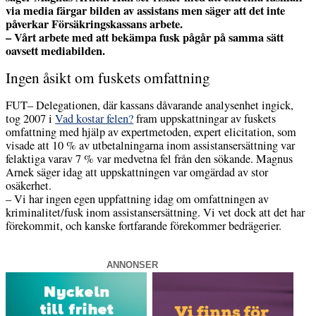
via media färgar bilden av assistans men säger att det inte
påverkar Försäkringskassans arbete.
–
Vårt arbete med att bekämpa fusk pågår på samma sätt
oavsett mediabilden.
Ingen åsikt om fuskets omfattning
FUT– Delegationen, där kassans dåvarande analysenhet ingick,
tog 2007 i
Vad kostar felen?
fram uppskattningar av fuskets
omfattning med hjälp av expertmetoden, expert elicitation, som
visade att 10 % av utbetalningarna inom assistansersättning var
felaktiga varav 7 % var medvetna fel från den sökande. Magnus
Arnek säger idag att uppskattningen var omgärdad av stor
osäkerhet.
– Vi har ingen egen uppfattning idag om omfattningen av
kriminalitet/fusk inom assistansersättning. Vi vet dock att det har
förekommit, och kanske fortfarande förekommer bedrägerier.
ANNONSER