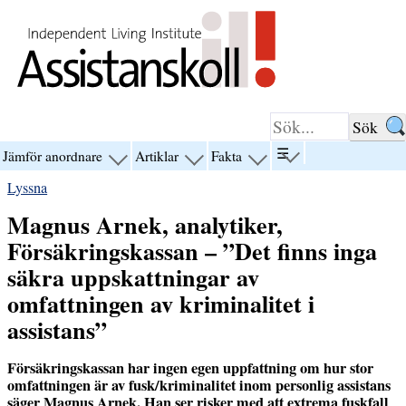
Hoppa till innehåll
☰
Jämför anordnare
Artiklar
Fakta
visa
visa
visa
visa
menyn
menyn
menyn
menyn
Lyssna
för
för
för
för
“☰”
“Jämför
“Artiklar”
“Fakta”
Magnus Arnek, analytiker,
anordnare”
Försäkringskassan – ”Det finns inga
säkra uppskattningar av
omfattningen av kriminalitet i
assistans”
Försäkringskassan har ingen egen uppfattning om hur stor
omfattningen är av fusk/kriminalitet inom personlig assistans
säger Magnus Arnek. Han ser risker med att extrema fuskfall