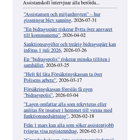
Assistanskoll intervjuar alla berörda...
”Assistansen och miljardmyten” – hur
gissningar blev sanning
, 2026-07-31
”En bidragsspärr riskerar flytta över ansvaret
till kommunerna”
, 2026-04-02
Sanktionsavgifter och treårig bidragsspärr kan
införas 1 juli 2026
, 2026-03-26
En ”bidragspolis” riskerar minska tilliten i
samhället
, 2026-03-25
”Helt fel låta Försäkringskassan ta över
Polisens arbete”
, 2026-03-17
Försäkringskassan föreslås få egen
”bidragspolis”
, 2026-03-04
”Lagen omfattar alla som rekryteras eller
anlitas för insatser i hemmet till vuxna med
funktionsnedsättning”
, 2026-02-18
Från 1 mars kan alla som söker assistentjobb
tvingas visa registerutdrag
, 2026-02-13