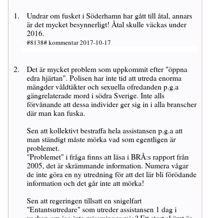
Undrar om fusket i Söderhamn har gått till åtal, annars
är det mycket besynnerligt! Åtal skulle väckas under
2016.
#8138# kommentar 2017-10-17
Det är mycket problem som uppkommit efter "öppna
edra hjärtan". Polisen har inte tid att utreda enorma
mängder våldtäkter och sexuella ofredanden p.g.a
gängrelaterade mord i södra Sverige. Inte alls
förvånande att dessa individer ger sig in i alla branscher
där man kan fuska.
Sen att kollektivt bestraffa hela assistansen p.g.a att
man ständigt måste mörka vad som egentligen är
problemet.
"Problemet" i fråga finns att läsa i BRÅ:s rapport från
2005, det är skrämmande information. Numera vågar
de inte göra en ny utredning för att det lär bli förödande
information och det går inte att mörka!
Sen att regeringen tillsatt en snigelfart
"Entantsutredare" som utreder assistansen 1 dag i
veckan om jag inte missminner mig? Ett stort skämt är