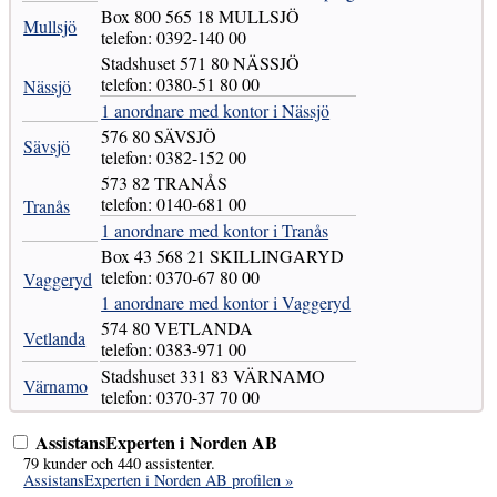
Box 800 565 18 MULLSJÖ
Mullsjö
telefon: 0392-140 00
Stadshuset 571 80 NÄSSJÖ
telefon: 0380-51 80 00
Nässjö
1 anordnare med kontor i Nässjö
576 80 SÄVSJÖ
Sävsjö
telefon: 0382-152 00
573 82 TRANÅS
telefon: 0140-681 00
Tranås
1 anordnare med kontor i Tranås
Box 43 568 21 SKILLINGARYD
telefon: 0370-67 80 00
Vaggeryd
1 anordnare med kontor i Vaggeryd
574 80 VETLANDA
Vetlanda
telefon: 0383-971 00
Stadshuset 331 83 VÄRNAMO
Värnamo
telefon: 0370-37 70 00
AssistansExperten i Norden AB
79 kunder och 440 assistenter.
AssistansExperten i Norden AB profilen »