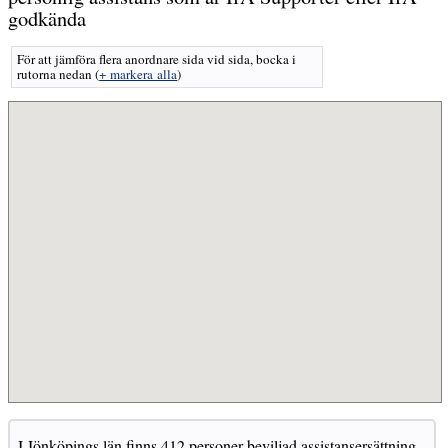
godkända
För att jämföra flera anordnare sida vid sida, bocka i
rutorna nedan
(
+ markera alla
)
I Jönköpings län finns 412 personer beviljad assistansersättning