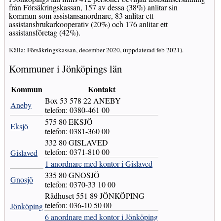
från Försäkringskassan, 157 av dessa (38%) anlitar sin
kommun som assistansanordnare, 83 anlitar ett
assistansbrukarkooperativ (20%) och 176 anlitar ett
assistansföretag (42%).
Källa: Försäkringskassan, december 2020, (uppdaterad feb 2021).
Kommuner i Jönköpings län
Kommun
Kontakt
Box 53 578 22 ANEBY
Aneby
telefon: 0380-461 00
575 80 EKSJÖ
Eksjö
telefon: 0381-360 00
332 80 GISLAVED
telefon: 0371-810 00
Gislaved
1 anordnare med kontor i Gislaved
335 80 GNOSJÖ
Gnosjö
telefon: 0370-33 10 00
Rådhuset 551 89 JÖNKÖPING
telefon: 036-10 50 00
Jönköping
6 anordnare med kontor i Jönköping