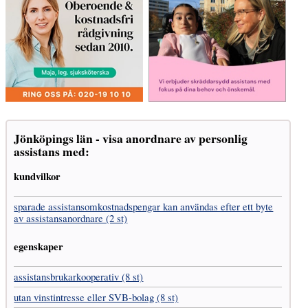
Jönköpings län - visa anordnare av personlig
assistans med:
kundvilkor
sparade assistans­omkostnads­pengar kan användas efter ett byte
av assistans­anordnare (2 st)
egenskaper
assistans­brukar­kooperativ (8 st)
utan vinst­intresse eller SVB-bolag (8 st)