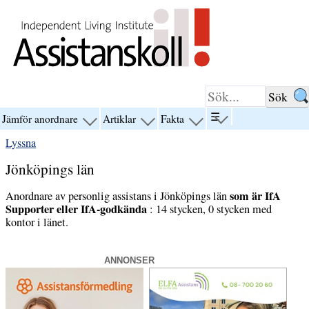
Hoppa till innehåll
☰
Jämför anordnare
Artiklar
Fakta
visa
visa
visa
visa
menyn
menyn
menyn
menyn
Lyssna
för
för
för
för
“☰”
“Jämför
“Artiklar”
“Fakta”
Jönköpings län
anordnare”
som är IfA
Anordnare av personlig assistans i Jönköpings län
Supporter eller IfA-godkända
: 14 stycken, 0 stycken med
kontor i länet.
ANNONSER