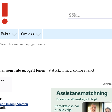
Fakta
Om oss
visa
visa
yn
menyn
menyn
för
för
i Skåne län som inte uppgett lönen
klar”
“Fakta”
“Om
oss”
som inte uppgett lönen
 län
: 9 stycken med kontor i länet.
cka i
ANN
AB
olen Omsorg Sweden
koll.