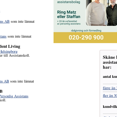
»
ans AB
som inte lämnat
stans
som inte lämnat
dent Living
 Helsingborg
r till Assistanskoll.
Skåne l
assista
har:
antal ku
ans AB
som inte lämnat
färre än 
AB
fler än 3
ersonlig Assistans
koll.
kundvil