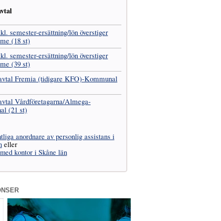
vtal
kl. semester-ersättning/lön överstiger
mme (18 st)
kl. semester-ersättning/lön överstiger
mme (39 st)
vavtal Fremia (tidigare KFO)-Kommunal
avtal Vård­företagarna­/­Almega-
l (21 st)
liga anordnare av personlig assistans i
n
eller
 med kontor i Skåne län
ONSER