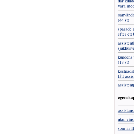
där kund
vara med
oanvända
(44 st)
sparade 
efter ett
assistent
sjukhus­v
kundens u
(18 st)
kostnads­
fått assis
assistent
egenska
assistans
utan vins
som är I