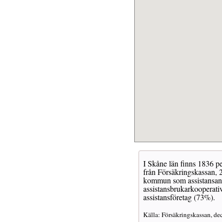
I Skåne län finns 1836 pe
från Försäkringskassan, 2
kommun som assistansanor
assistansbrukarkooperativ
assistansföretag (73%).
Källa: Försäkringskassan, de