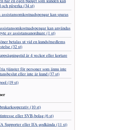
en har en egen budget som kunden kan
 och påverka (34 st)
 assistans­omkostnads­pengar kan sparas
assistans­omkostnads­pengar kan användas
 byte av assistans­anordnare (1 st)
­löner betalas ut vid en kunds/medlems
istelse (32 st)
ppsägnings­tid är 4 veckor eller kortare
fria tjänster för personer som ännu inte
tans­beslut eller inte är kund (37 st)
pool (19 st)
per
­brukar­kooperativ (10 st)
t­intresse eller SVB-bolag (6 st)
fA Supporter eller IfA-godkända (11 st)