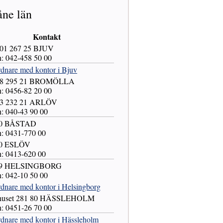
ne län
Kontakt
01 267 25 BJUV
n: 042-458 50 00
rdnare med kontor i Bjuv
18 295 21 BROMÖLLA
n: 0456-82 20 00
53 232 21 ARLÖV
n: 040-43 90 00
80 BÅSTAD
on: 0431-770 00
80 ESLÖV
on: 0413-620 00
89 HELSINGBORG
n: 042-10 50 00
rdnare med kontor i Helsingborg
shuset 281 80 HÄSSLEHOLM
n: 0451-26 70 00
rdnare med kontor i Hässleholm