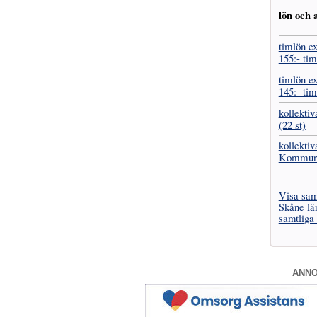
lön och a
timlön ex
155:- ti
timlön ex
145:- ti
kollekti
(22 st)
kollektiv
Kommuna
Visa samt
Skåne lä
samtliga
ANN