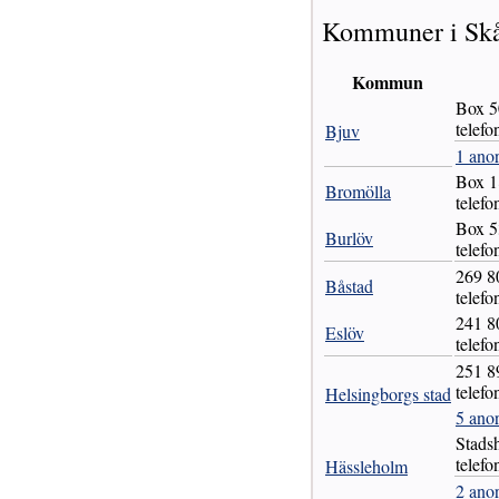
Kommuner i Skå
Kommun
Box 5
telefo
Bjuv
1 ano
Box 
Bromölla
telefo
Box 
Burlöv
telefo
269 
Båstad
telef
241 
Eslöv
telef
251 
telefo
Helsingborgs stad
5 ano
Stad
telefo
Hässleholm
2 ano