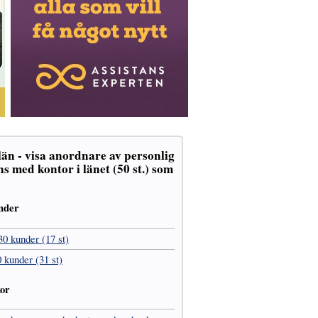
än - visa anordnare av personlig
ns med kontor i länet (50 st.) som
nder
30 kunder (17 st)
0 kunder (31 st)
kor