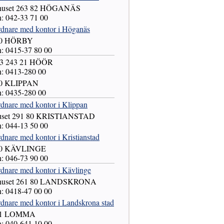
shuset 263 82 HÖGANÄS
n: 042-33 71 00
rdnare med kontor i Höganäs
80 HÖRBY
n: 0415-37 80 00
53 243 21 HÖÖR
on: 0413-280 00
80 KLIPPAN
on: 0435-280 00
rdnare med kontor i Klippan
uset 291 80 KRISTIANSTAD
n: 044-13 50 00
dnare med kontor i Kristianstad
80 KÄVLINGE
n: 046-73 90 00
rdnare med kontor i Kävlinge
shuset 261 80 LANDSKRONA
n: 0418-47 00 00
rdnare med kontor i Landskrona stad
81 LOMMA
n: 040-641 10 00