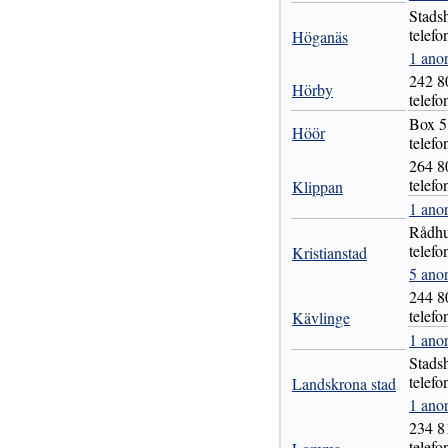
Stad
telefo
Höganäs
1 ano
242 
Hörby
telefo
Box 
Höör
telef
264 
telef
Klippan
1 ano
Rådh
telefo
Kristianstad
5 anor
244 
telefo
Kävlinge
1 ano
Stad
telefo
Landskrona stad
1 ano
234 
telefo