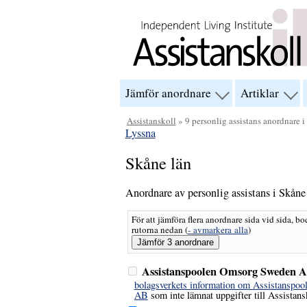
Hoppa till innehåll
Jämför anordnare
Artiklar
visa
visa
menyn
men
för
för
Assistanskoll
» 9 personlig assistans anordnare 
“Jämför
“Arti
Lyssna
anordnare”
Skåne län
Anordnare av personlig assistans i Skåne
För att jämföra flera anordnare sida vid sida, bo
rutorna nedan
(
- avmarkera alla
)
Assistanspoolen Omsorg Sweden 
bolagsverkets information om Assistanspo
AB
som inte lämnat uppgifter till Assistans